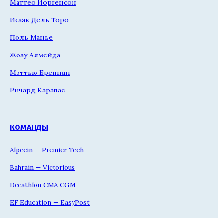
Маттео Йоргенсон
Исаак Дель Торо
Поль Манье
Жоау Алмейда
Мэттью Бреннан
Ричард Карапас
КОМАНДЫ
Alpecin — Premier Tech
Bahrain — Victorious
Decathlon CMA CGM
EF Education — EasyPost