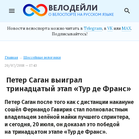
menu
search
Новости велоспорта можно читать в
Telegram
, в
VK
или
MAX
.
Подписывайтесь!
Главная
→
Шоссейные велогонки
20/07/2018 — 17:43
Петер Саган выиграл
тринадцатый этап «Тур де Франс»
Петер Саган после того как с дистанции накануне
сошёл Фернандо Гавирия стал полновластным
владельцем зелёной майки лучшего спринтера,
и сегодня, 20 июля, он доказал это победой
на тринадцатом этапе «Тур де Франс».