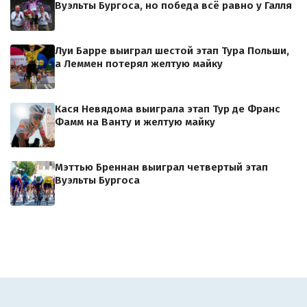
Вуэльты Бургоса, но победа всё равно у Галля
Луи Барре выиграл шестой этап Тура Польши,
а Леммен потерял желтую майку
Кася Невядома выиграла этап Тур де Франс
Фамм на Ванту и желтую майку
Мэттью Бреннан выиграл четвертый этап
Вуэльты Бургоса