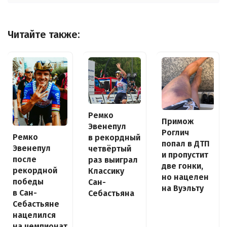
Читайте также:
Ремко
Примож
Эвенепул
Роглич
Ремко
в рекордный
попал в ДТП
Эвенепул
четвёртый
и пропустит
после
раз выиграл
две гонки,
рекордной
Классику
но нацелен
победы
Сан-
на Вуэльту
в Сан-
Себастьяна
Себастьяне
нацелился
на чемпионат