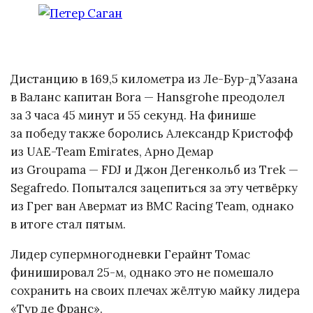
Дистанцию в 169,5 километра из Ле-Бур-д’Уазана
в Валанс капитан Bora — Hansgrohe преодолел
за 3 часа 45 минут и 55 секунд. На финише
за победу также боролись Александр Кристофф
из UAE-Team Emirates, Арно Демар
из Groupama — FDJ и Джон Дегенкольб из Trek —
Segafredo. Попытался зацепиться за эту четвёрку
из Грег ван Авермат из BMC Racing Team, однако
в итоге стал пятым.
Лидер супермногодневки Герайнт Томас
финишировал 25-м, однако это не помешало
сохранить на своих плечах жёлтую майку лидера
«Тур де Франс».