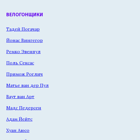
ВЕЛОГОНЩИКИ
Тадей Погачар
Йонас Вингегор
Ремко Эвенпул
Поль Сексас
Примож Роглич
Матье ван дер Пул
Ваут ван Арт
Мадс Педерсен
Адам Йейтс
Хуан Аюсо