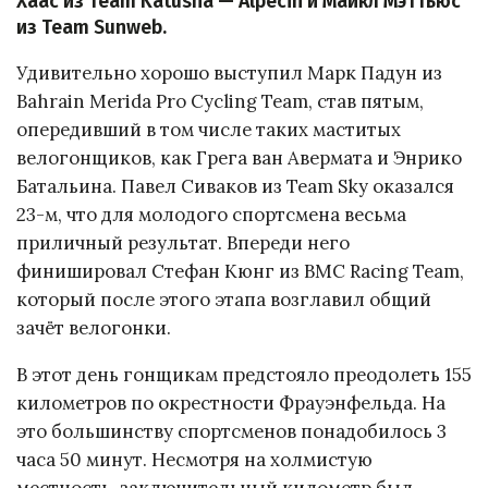
Хаас из Team Katusha — Alpecin и Майкл Мэттьюс
из Team Sunweb.
Удивительно хорошо выступил Марк Падун из
Bahrain Merida Pro Cycling Team, став пятым,
опередивший в том числе таких маститых
велогонщиков, как Грега ван Авермата и Энрико
Батальина. Павел Сиваков из Team Sky оказался
23-м, что для молодого спортсмена весьма
приличный результат. Впереди него
финишировал Стефан Кюнг из BMC Racing Team,
который после этого этапа возглавил общий
зачёт велогонки.
В этот день гонщикам предстояло преодолеть 155
километров по окрестности Фрауэнфельда. На
это большинству спортсменов понадобилось 3
часа 50 минут. Несмотря на холмистую