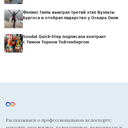
Феликс Галль выиграл третий этап Вуэльты
Бургоса и отобрал лидерство у Оскара Онли
Soudal Quick-Step подписала контракт
с Тимом Торном Тойтенбергом
Рассказываем о профессиональном велоспорте:
новостях, результатах, велогонщиках, велосипедах и