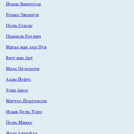
Йонас Вингегор
Ремко Эвенпул
Поль Сексас
Примож Роглич
Матье ван дер Пул
Ваут ван Арт
Мадс Педерсен
Адам Йейтс
Хуан Аюсо
Маттео Йоргенсон
Исаак Дель Торо
Поль Манье
Жоау Алмейда