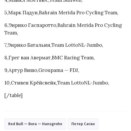
4,Майкл Мэттьюс,Team Sunweb,
5,Марк Падун,Bahrain Merida Pro Cycling Team,
6,Энрико Гаспаротто,Bahrain Merida Pro Cycling
Team,
7,Энрико Батальин,Team LottoNL-Jumbo,
8,Грег ван Авермат,BMC Racing Team,
9,Артур Вишо,Groupama — FDJ,
10,Стивен Крёйсвейк,Team LottoNL-Jumbo,
[/table]
Red Bull — Bora — Hansgrohe
Петер Саган