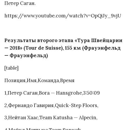
Петер Саган.
https://www.youtube.com/watch?v=OpQiJy_9vjU
Результаты второго этапа «Тура Швейцарии
— 2018» (Tour de Suisse), 155 км (Фрауэнфельд
— Фрауэнфельд)
[table]
Позиция,Имя,Команда,Время
1,Петер Саган,Bora — Hansgrohe,3:50:09
2,Фернандо Гавирия,Quick-Step Floors,
3,Нейтан Хаас,Team Katusha — Alpecin,