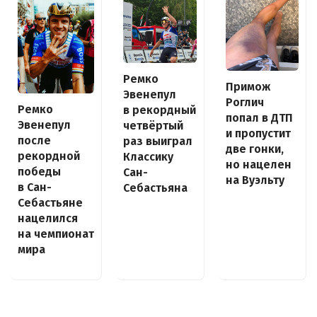
Ремко
Примож
Эвенепул
Роглич
Ремко
в рекордный
попал в ДТП
Эвенепул
четвёртый
и пропустит
после
раз выиграл
две гонки,
рекордной
Классику
но нацелен
победы
Сан-
на Вуэльту
в Сан-
Себастьяна
Себастьяне
нацелился
на чемпионат
мира