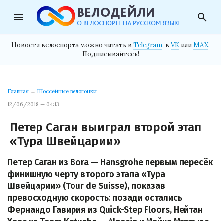
menu
search
Новости велоспорта можно читать в
Telegram
, в
VK
или
MAX
.
Подписывайтесь!
Главная
→
Шоссейные велогонки
12/06/2018 — 04:13
Петер Саган выиграл второй этап
«Тура Швейцарии»
Петер Саган из Bora — Hansgrohe первым пересёк
финишную черту второго этапа «Тура
Швейцарии» (Tour de Suisse), показав
превосходную скорость: позади остались
Фернандо Гавирия из Quick-Step Floors, Нейтан