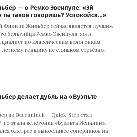
бер — о Ремко Эвенпуле: «Эй
о ты такое говоришь? Успокойся…»
 Филипп Жильбер сейчас является лучшим
го бельгийца Ремко Эвенпула, хотя
ециалист по классическим велогонкам
8-летнему гонщику не слишком серьёзно.
бер делает дубль на «Вуэльте
р из Deceuninck — Quick-Step стал
7-го этапа велогонки «Вуэльта Испании».
ался быстрее и выносливее соперников на