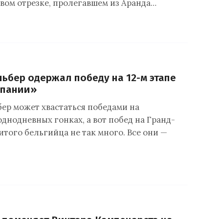
вом отрезке, пролегавшем из Аранда…
бер одержал победу на 12-м этапе
спании»
р может хвастаться победами на
днодневных гонках, а вот побед на Гранд-
итого бельгийца не так много. Все они —