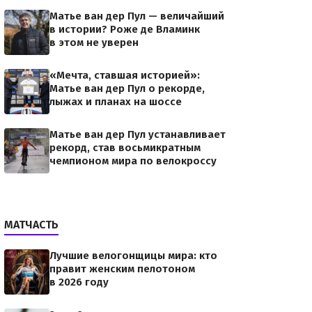
Матье ван дер Пул — величайший
в истории? Роже де Вламинк
в этом не уверен
«Мечта, ставшая историей»:
Матье ван дер Пул о рекорде,
лыжах и планах на шоссе
Матье ван дер Пул устанавливает
рекорд, став восьмикратным
чемпионом мира по велокроссу
МАТЧАСТЬ
Лучшие велогонщицы мира: кто
правит женским пелотоном
в 2026 году