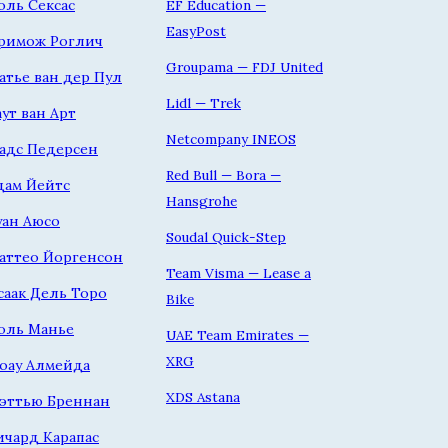
оль Сексас
EF Education —
EasyPost
римож Роглич
Groupama — FDJ United
атье ван дер Пул
Lidl — Trek
аут ван Арт
Netcompany INEOS
адс Педерсен
Red Bull — Bora —
дам Йейтс
Hansgrohe
уан Аюсо
Soudal Quick-Step
аттео Йоргенсон
Team Visma — Lease a
саак Дель Торо
Bike
оль Манье
UAE Team Emirates —
XRG
оау Алмейда
XDS Astana
эттью Бреннан
ичард Карапас