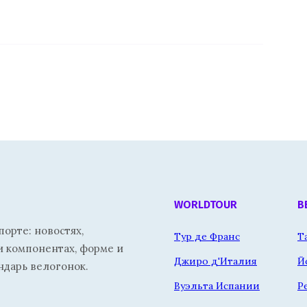
WORLDTOUR
В
орте: новостях,
Тур де Франс
Т
и компонентах, форме и
Джиро д'Италия
Й
ндарь велогонок.
Вуэльта Испании
Р