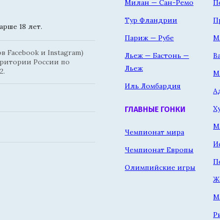
Милан — Сан-Ремо
П
Тур Фландрии
П
рше 18 лет.
Париж — Рубе
М
 Facebook и Instagram)
Льеж — Бастонь —
В
рритории России по
Льеж
2.
М
Иль Ломбардия
А
Х
ГЛАВНЫЕ ГОНКИ
М
Чемпионат мира
И
Чемпионат Европы
П
Олимпийские игры
Ж
М
Р