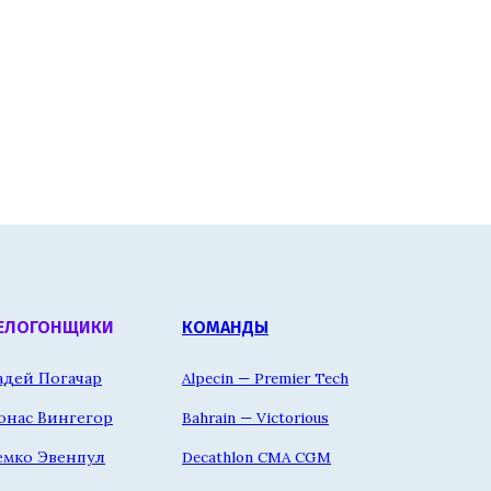
ЕЛОГОНЩИКИ
КОМАНДЫ
адей Погачар
Alpecin — Premier Tech
онас Вингегор
Bahrain — Victorious
емко Эвенпул
Decathlon CMA CGM