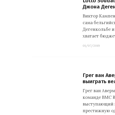
Lotto Souda
Джона Деге
Виктор Кампена
сама бельгийс
Дегенкольбе и
хватает бюдже
01/07/2019
Грег ван Ав
выиграть ве
Грег ван Аверм
команде BMC R
выступающий з
престижную о