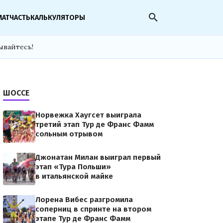
search
МАТЧАСТЬ
КАЛЬКУЛЯТОРЫ
ывайтесь!
ШОССЕ
Норвежка Хаугсет выиграла
третий этап Тур де Франс Фамм
сольным отрывом
Джонатан Милан выиграл первый
этап «Тура Польши»
в итальянской майке
Лорена Вибес разгромила
соперниц в спринте на втором
этапе Тур де Франс Фамм