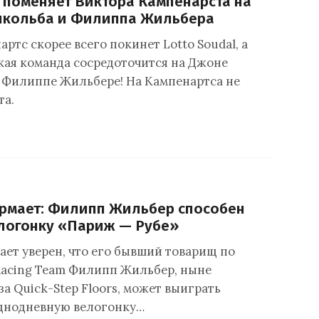
l поменяет Виктора Кампенарста на
нкольба и Филиппа Жильбера
ртс скорее всего покинет Lotto Soudal, а
кая команда сосредоточится на Джоне
 Филиппе Жильбере! На Кампенартса не
та.
ермает: Филипп Жильбер способен
логонку «Париж — Рубе»
ает уверен, что его бывший товарищ по
acing Team Филипп Жильбер, ныне
а Quick-Step Floors, может выиграть
днодневную велогонку…