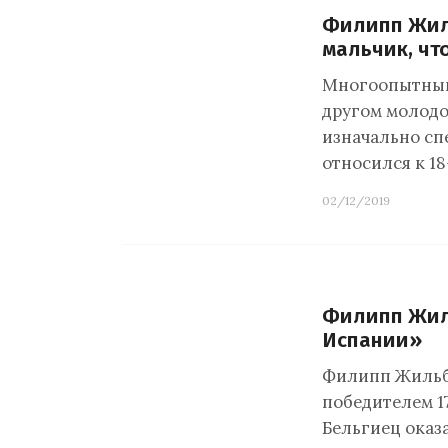
Филипп Жиль
мальчик, чт
Многоопытный
другом молодо
изначально сп
относился к 1
02/12/2019
Филипп Жиль
Испании»
Филипп Жильбе
победителем 1
Бельгиец оказ