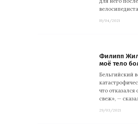
для него посл
велосипедиста
19/04/2021
Филипп Жил
моё тело бо
Бельгийский в
катастрофическ
что отказался 
свеж», — сказа
29/03/2021