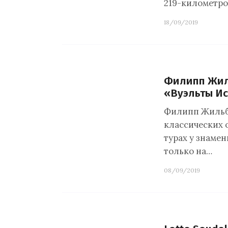
219-километро
18/09/2019
Филипп Жиль
«Вуэльты И
Филипп Жильбе
классических о
турах у знамен
только на…
08/09/2019