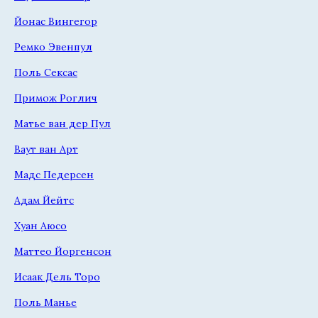
Йонас Вингегор
Ремко Эвенпул
Поль Сексас
Примож Роглич
Матье ван дер Пул
Ваут ван Арт
Мадс Педерсен
Адам Йейтс
Хуан Аюсо
Маттео Йоргенсон
Исаак Дель Торо
Поль Манье