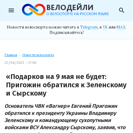
menu
search
Новости велоспорта можно читать в
Telegram
, в
VK
или
MAX
.
Подписывайтесь!
Главная
→
Новости велоспорта
22/04/2023 — 17:06
«Подарков на 9 мая не будет:
Пригожин обратился к Зеленскому
и Сырскому
Основатель ЧВК «Вагнер» Евгений Пригожин
обратился к президенту Украины Владимиру
Зеленскому и командующему сухопутными
войсками ВСУ Александру Сырскому, заявив, что