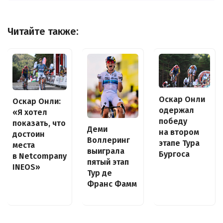
Читайте также:
Оскар Онли
Оскар Онли:
одержал
«Я хотел
победу
показать, что
Деми
на втором
достоин
Воллеринг
этапе Тура
места
выиграла
Бургоса
в Netcompany
пятый этап
INEOS»
Тур де
Франс Фамм