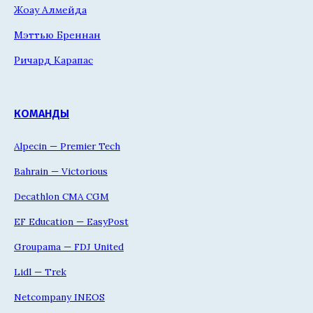
Жоау Алмейда
Мэттью Бреннан
Ричард Карапас
КОМАНДЫ
Alpecin — Premier Tech
Bahrain — Victorious
Decathlon CMA CGM
EF Education — EasyPost
Groupama — FDJ United
Lidl — Trek
Netcompany INEOS