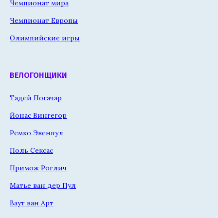
Чемпионат мира
Чемпионат Европы
Олимпийские игры
ВЕЛОГОНЩИКИ
Тадей Погачар
Йонас Вингегор
Ремко Эвенпул
Поль Сексас
Примож Роглич
Матье ван дер Пул
Ваут ван Арт