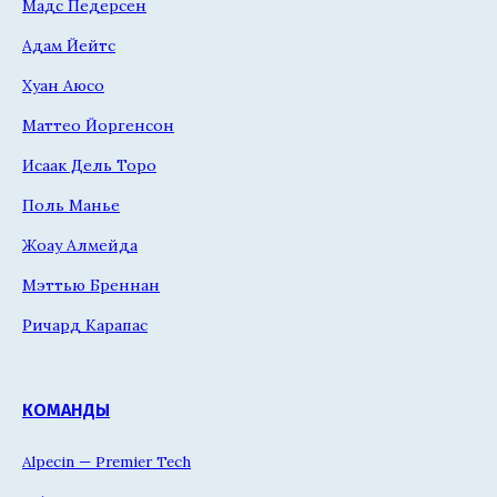
Мадс Педерсен
Адам Йейтс
Хуан Аюсо
Маттео Йоргенсон
Исаак Дель Торо
Поль Манье
Жоау Алмейда
Мэттью Бреннан
Ричард Карапас
КОМАНДЫ
Alpecin — Premier Tech