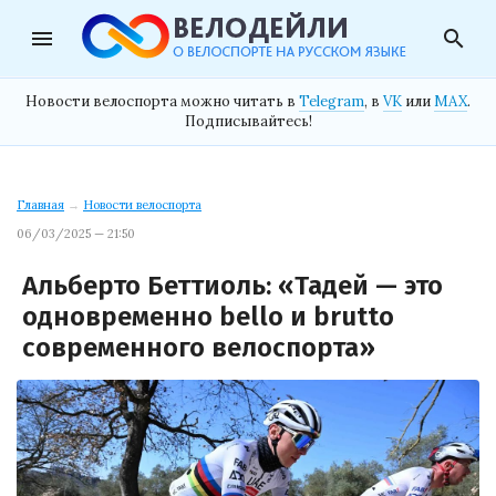
menu
search
Новости велоспорта можно читать в
Telegram
, в
VK
или
MAX
.
Подписывайтесь!
Главная
→
Новости велоспорта
06/03/2025 — 21:50
Альберто Беттиоль: «Тадей — это
одновременно bello и brutto
современного велоспорта»