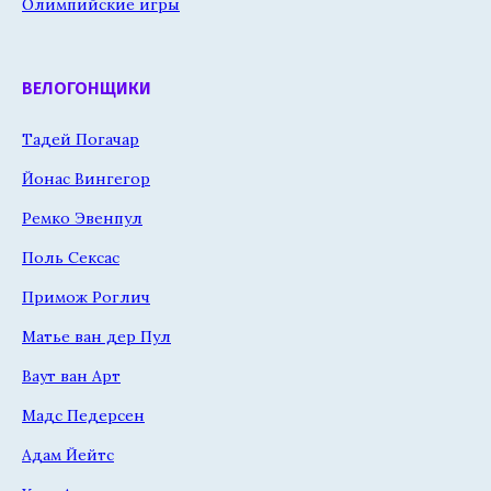
Олимпийские игры
ВЕЛОГОНЩИКИ
Тадей Погачар
Йонас Вингегор
Ремко Эвенпул
Поль Сексас
Примож Роглич
Матье ван дер Пул
Ваут ван Арт
Мадс Педерсен
Адам Йейтс