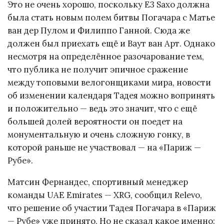
Это не очень хорошо, поскольку E3 Saxo должна
была стать новым полем битвы Погачара с Матье
ван дер Пулом и Филиппо Ганной. Сюда же
должен был приехать ещё и Ваут ван Арт. Однако
несмотря на определённое разочарование тем,
что публика не получит эпичное сражение
между топовыми велогонщиками мира, новости
об изменении календаря Тадея можно вопринять
и положительно — ведь это значит, что с ещё
большей долей вероятности он поедет на
монументальную и очень сложную гонку, в
которой раньше не участвовал — на «Париж —
Рубе».
Матсин Фернандес, спортивный менеджер
команды UAE Emirates — XRG, сообщил Relevo,
что решение об участии Тадея Погачара в «Париж
— Рубе» уже принято. Но не сказал какое именно: