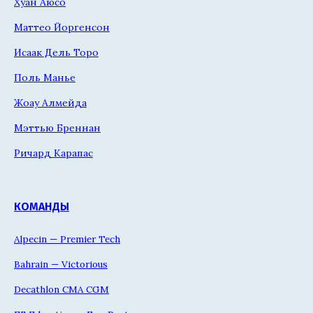
Хуан Аюсо
Маттео Йоргенсон
Исаак Дель Торо
Поль Манье
Жоау Алмейда
Мэттью Бреннан
Ричард Карапас
КОМАНДЫ
Alpecin — Premier Tech
Bahrain — Victorious
Decathlon CMA CGM