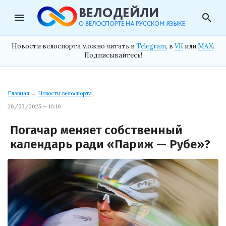
menu
search
Новости велоспорта можно читать в
Telegram
, в
VK
или
MAX
.
Подписывайтесь!
Главная
→
Новости велоспорта
26/03/2025 — 10:10
Погачар меняет собственный
календарь ради «Париж — Рубе»?