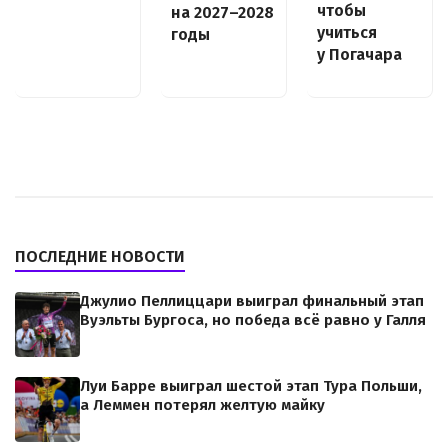
чтобы
на 2027–2028
учиться
годы
у Погачара
ПОСЛЕДНИЕ НОВОСТИ
Джулио Пеллиццари выиграл финальный этап
Вуэльты Бургоса, но победа всё равно у Галля
Луи Барре выиграл шестой этап Тура Польши,
а Леммен потерял желтую майку