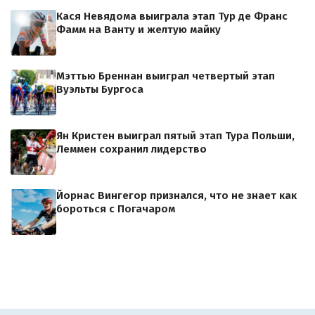
Кася Невядома выиграла этап Тур де Франс
Фамм на Ванту и желтую майку
Мэттью Бреннан выиграл четвертый этап
Вуэльты Бургоса
Ян Кристен выиграл пятый этап Тура Польши,
Леммен сохранил лидерство
Йорнас Вингегор признался, что не знает как
бороться с Погачаром