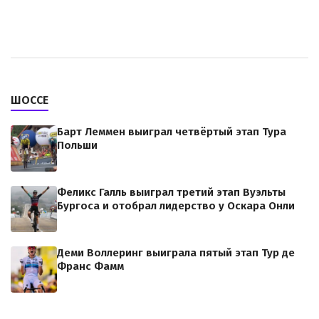
ШОССЕ
Барт Леммен выиграл четвёртый этап Тура
Польши
Феликс Галль выиграл третий этап Вуэльты
Бургоса и отобрал лидерство у Оскара Онли
Деми Воллеринг выиграла пятый этап Тур де
Франс Фамм