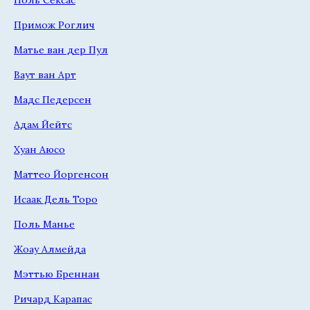
Примож Роглич
Матье ван дер Пул
Ваут ван Арт
Мадс Педерсен
Адам Йейтс
Хуан Аюсо
Маттео Йоргенсон
Исаак Дель Торо
Поль Манье
Жоау Алмейда
Мэттью Бреннан
Ричард Карапас