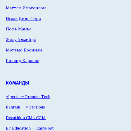
Маттео Йоргенсон
Исаак Дель Торо
Поль Манье
Жоау Алмейда
Мэттью Бреннан
Ричард Карапас
КОМАНДЫ
Alpecin — Premier Tech
Bahrain — Victorious
Decathlon CMA CGM
EF Education — EasyPost