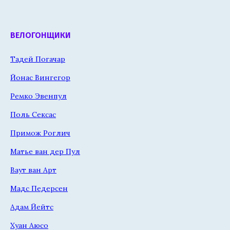
ВЕЛОГОНЩИКИ
Тадей Погачар
Йонас Вингегор
Ремко Эвенпул
Поль Сексас
Примож Роглич
Матье ван дер Пул
Ваут ван Арт
Мадс Педерсен
Адам Йейтс
Хуан Аюсо