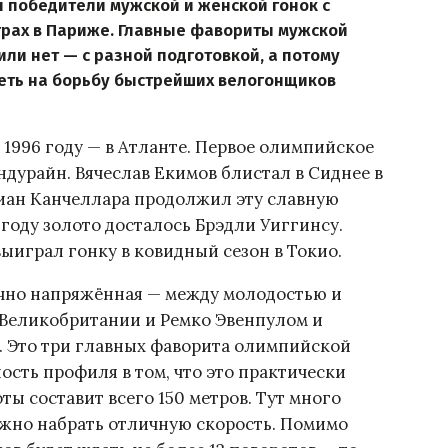
ся победители мужской и женской гонок с
грах в Париже. Главные фавориты мужской
ли нет — с разной подготовкой, а потому
еть на борьбу быстрейших велогонщиков
 1996 году — в Атланте. Первое олимпийское
дурайн. Вячеслав Екимов блистал в Сиднее в
абиан Канчеллара продолжил эту славную
2 году золото досталось Брэдли Уиггинсу.
ыиграл гонку в ковидный сезон в Токио.
очно напряжённая — между молодостью и
Великобритании и Ремко Эвенпулом и
. Это три главных фаворита олимпийской
ость профиля в том, что это практически
ты составит всего 150 метров. Тут много
ожно набрать отличную скорость. Помимо