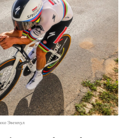
мко Эвенпул