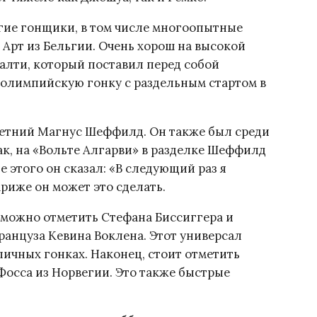
гие гонщики, в том числе многоопытные
 Арт из Бельгии. Очень хорош на высокой
алти, который поставил перед собой
 олимпийскую гонку с раздельным стартом в
етний Магнус Шеффилд. Он также был среди
ак, на «Вольте Алгарви» в разделке Шеффилд
е этого он сказал: «В следующий раз я
ариже он может это сделать.
 можно отметить Стефана Биссиггера и
ранцуза Кевина Воклена. Этот универсал
личных гонках. Наконец, стоит отметить
Фосса из Норвегии. Это также быстрые