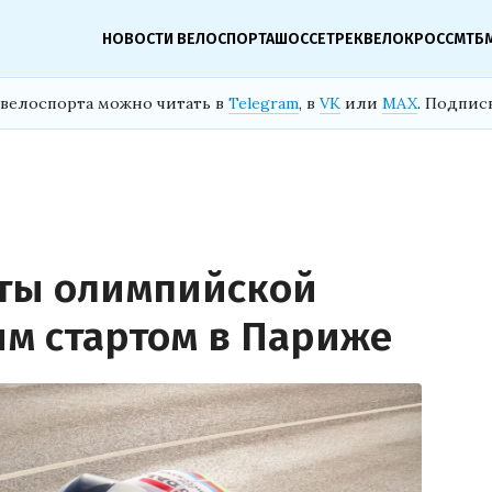
НОВОСТИ ВЕЛОСПОРТА
ШОССЕ
ТРЕК
ВЕЛОКРОСС
МТБ
велоспорта можно читать в
Telegram
, в
VK
или
MAX
. Подпис
ты олимпийской
ым стартом в Париже