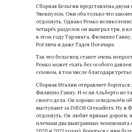
Сборная Бельгии представлена двумя 
Эвенпулом. Они оба только что закон
отдохнуть. Однако Ремко великолепно 
четырёх разделок он выиграл три, в 
в этом году Тарлинга, Филиппо Ганну,
Роглича и даже Тадея Погачара.
Так что бельгиец станет очень непро
Ремко может ехать без особого давлен
сезоном, в том числе благодаря третье
Сборная Италии отправляет бороться 
Филиппо Ганну. И если Альберто не та
своего дела. Он хорошо осведомлён о
выступают за INEOS Grenadiers. Ну и
отдохнуть. Он любит прямые дороги, н
плечами два выигранных чемпионата м
2020 и 2021 годах). Бороться с ним бу