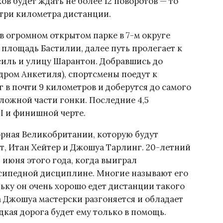
в будет ждать не более 12 поворотов — то
 три километра дистанции.
в огромном открытом парке в 7-м округе
 площадь Бастилии, далее путь пролегает к
силь и улицу Шарантон. Добравшись до
дром Анкетиля), спортсмены поедут к
г в почти 9 километров и доберутся до самого
ложной части гонки. Последние 4,5
II и финишной черте.
орная Великобритании, которую будут
т, Итан Хейтер и Джошуа Тарлинг. 20-летний
 июня этого года, когда выиграл
сипедной дисциплине. Многие называют его
ьку он очень хорошо едет дистанции такого
а Джошуа мастерски разгоняется и обладает
кая дорога будет ему только в помощь.