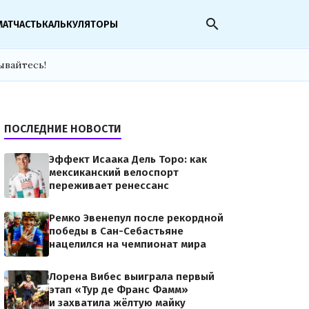
search
МАТЧАСТЬ
КАЛЬКУЛЯТОРЫ
ывайтесь!
ПОСЛЕДНИЕ НОВОСТИ
Эффект Исаака Дель Торо: как
мексиканский велоспорт
переживает ренессанс
Ремко Эвенепул после рекордной
победы в Сан-Себастьяне
нацелился на чемпионат мира
Лорена Вибес выиграла первый
этап «Тур де Франс Фамм»
и захватила жёлтую майку