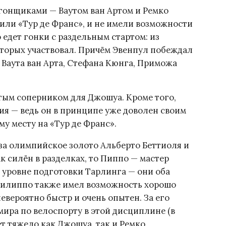
гонщиками — Ваутом ван Артом и Ремко
чили «Тур де Франс», и не имели возможности
едет гонки с раздельным стартом: из
которых участвовал. Причём Эвенпул побеждал
 Ваута ван Арта, Стефана Кюнга, Приможа
стым соперником для Джошуа. Кроме того,
ия — ведь он в принципе уже доволен своим
му месту на «Тур де Франс».
за олимпийское золото Альберто Беттиоля и
к силён в разделках, то Пиппо — мастер
б уровне подготовки Тарлинга — они оба
 Филиппо также имел возможность хорошо
евероятно быстр и очень опытен. За его
ира по велоспорту в этой дисциплине (в
дет тяжело как Джошуа, так и Ремко.