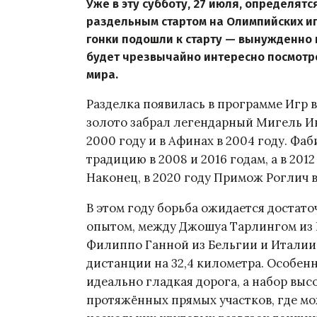
Уже в эту субботу, 27 июля, определят
раздельным стартом на Олимпийских и
гонки подошли к старту — вынужденно и
будет чрезвычайно интересно посмотр
мира.
Разделка появилась в программе Игр в
золото забрал легендарный Мигель Ин
2000 году и в Афинах в 2004 году. Ф
традицию в 2008 и 2016 годам, а в 201
Наконец, в 2020 году Примож Роглич в
В этом году борьба ожидается достат
опытом, между Джошуа Тарлингом из 
Филиппо Ганной из Бельгии и Италии
дистанции на 32,4 километра. Особенн
идеально гладкая дорога, а набор высо
протяжённых прямых участков, где м