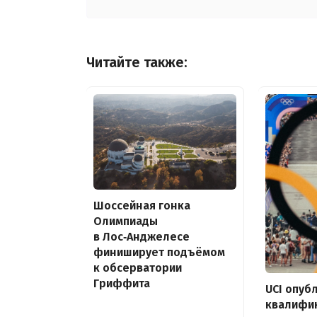
Читайте также:
Шоссейная гонка
Олимпиады
в Лос‑Анджелесе
финиширует подъёмом
к обсерватории
Гриффита
UCI опуб
квалифи