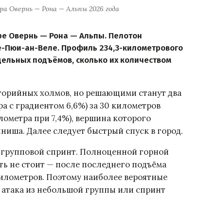
а Овернь — Рона — Альпы 2026 года
ре Овернь — Рона — Альпы. Пелотон
е-Пюи-ан-Веле. Профиль 234,3-километрового
дельных подъёмов, сколько их количеством
егорийных холмов, но решающими станут два
ра с градиентом 6,6%) за 30 километров
лометра при 7,4%), вершина которого
иниша. Далее следует быстрый спуск в город.
 групповой спринт. Полноценной горной
ь не стоит — после последнего подъёма
илометров. Поэтому наиболее вероятные
я атака из небольшой группы или спринт