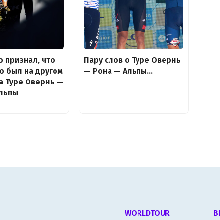
о признал, что
Пару слов о Туре Овернь
о был на другом
— Рона — Альпы…
а Туре Овернь —
Альпы
WORLDTOUR
В