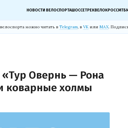
НОВОСТИ ВЕЛОСПОРТА
ШОССЕ
ТРЕК
ВЕЛОКРОСС
МТБ
велоспорта можно читать в
Telegram
, в
VK
или
MAX
. Подпис
 «Тур Овернь — Рона
 и коварные холмы