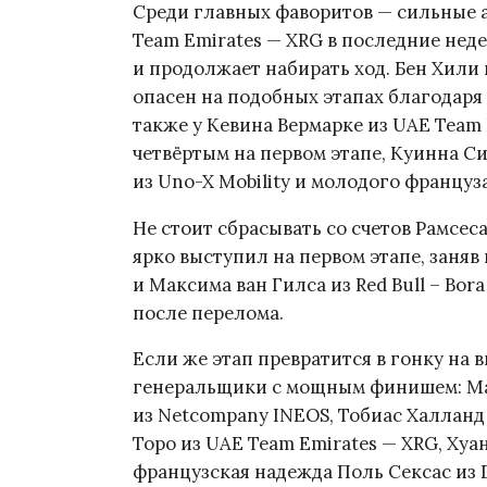
Среди главных фаворитов — сильные 
Team Emirates — XRG в последние нед
и продолжает набирать ход. Бен Хили 
опасен на подобных этапах благодаря
также у Кевина Вермарке из UAE Team
четвёртым на первом этапе, Куинна Си
из Uno-X Mobility и молодого француз
Не стоит сбрасывать со счетов Рамсеса
ярко выступил на первом этапе, заняв
и Максима ван Гилса из Red Bull – Bor
после перелома.
Если же этап превратится в гонку на 
генеральщики с мощным финишем: Мати
из Netcompany INEOS, Тобиас Халланд 
Торо из UAE Team Emirates — XRG, Хуан 
французская надежда Поль Сексас из 