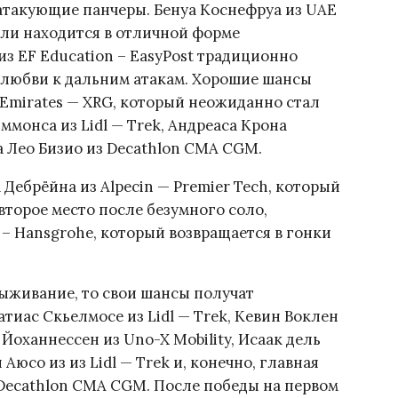
атакующие панчеры. Бенуа Коснефруа из UAE
ели находится в отличной форме
из EF Education – EasyPost традиционно
 любви к дальним атакам. Хорошие шансы
 Emirates — XRG, который неожиданно стал
ммонса из Lidl — Trek, Андреаса Крона
а Лео Бизио из Decathlon CMA CGM.
 Дебрёйна из Alpecin — Premier Tech, который
 второе место после безумного соло,
a – Hansgrohe, который возвращается в гонки
выживание, то свои шансы получат
ас Скьелмосе из Lidl — Trek, Кевин Воклен
Йоханнессен из Uno-X Mobility, Исаак дель
Аюсо из из Lidl — Trek и, конечно, главная
Decathlon CMA CGM. После победы на первом