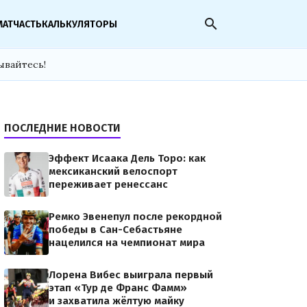
search
МАТЧАСТЬ
КАЛЬКУЛЯТОРЫ
ывайтесь!
ПОСЛЕДНИЕ НОВОСТИ
Эффект Исаака Дель Торо: как
мексиканский велоспорт
переживает ренессанс
Ремко Эвенепул после рекордной
победы в Сан-Себастьяне
нацелился на чемпионат мира
Лорена Вибес выиграла первый
этап «Тур де Франс Фамм»
и захватила жёлтую майку