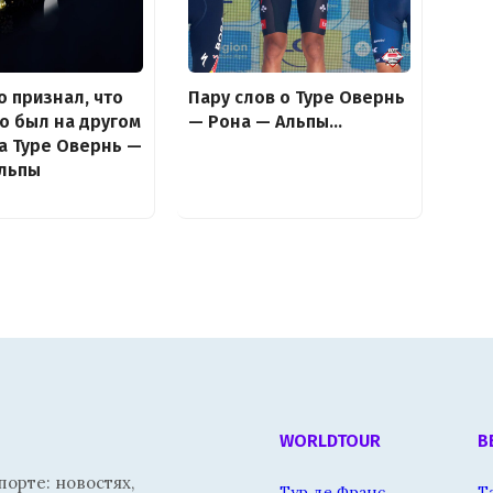
о признал, что
Пару слов о Туре Овернь
о был на другом
— Рона — Альпы…
а Туре Овернь —
Альпы
WORLDTOUR
В
орте: новостях,
Тур де Франс
Т