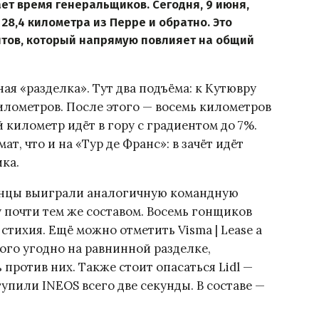
т время генеральщиков. Сегодня, 9 июня,
8,4 километра из Перре и обратно. Это
тов, который напрямую повлияет на общий
ая «разделка». Тут два подъёма: к Кутювру
илометров. После этого — восемь километров
километр идёт в гору с градиентом до 7%.
, что и на «Тур де Франс»: в зачёт идёт
ка.
анцы выиграли аналогичную командную
у почти тем же составом. Восемь гонщиков
 стихия. Ещё можно отметить Visma | Lease a
кого угодно на равнинной разделке,
против них. Также стоит опасаться Lidl —
упили INEOS всего две секунды. В составе —