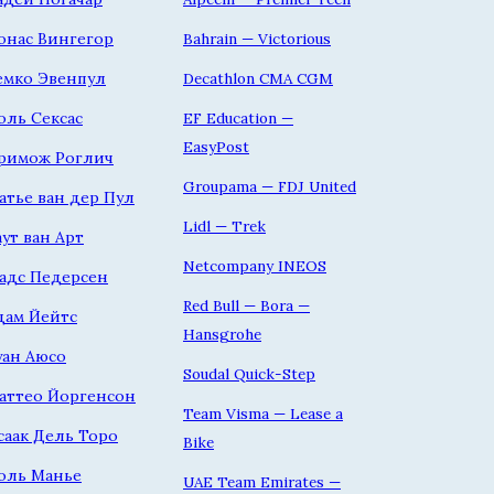
онас Вингегор
Bahrain — Victorious
емко Эвенпул
Decathlon CMA CGM
оль Сексас
EF Education —
EasyPost
римож Роглич
Groupama — FDJ United
атье ван дер Пул
Lidl — Trek
аут ван Арт
Netcompany INEOS
адс Педерсен
Red Bull — Bora —
дам Йейтс
Hansgrohe
уан Аюсо
Soudal Quick-Step
аттео Йоргенсон
Team Visma — Lease a
саак Дель Торо
Bike
оль Манье
UAE Team Emirates —