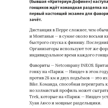
(бывшая «Критериум Дофине») наступае
гонщиков ждёт командная разделка на 2
первый настоящий экзамен для фавори
зачёт.
Дистанция в Перре сложнее, чем обычн
и Монтаньи — в сумме около восьми к
быстрого спуска к финишу. Последний 
Организаторы используют тот же формат
индивидуальное время каждого гонщи
Фавориты — Netcompany INEOS. Брит
гонку на «Париж — Ницце» в этом год
против 28 км и двух подъёмов — это их
Bike. Команда, способная переиграть 
но холмистый профиль может сыграть 
Trek, которые на «Париж — Ницце» уст
Хуан Аюсо и мощные раздельщики.