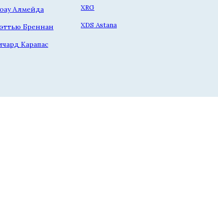
XRG
оау Алмейда
XDS Astana
эттью Бреннан
ичард Карапас