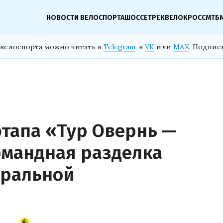
НОВОСТИ ВЕЛОСПОРТА
ШОССЕ
ТРЕК
ВЕЛОКРОСС
МТБ
велоспорта можно читать в
Telegram
, в
VK
или
MAX
. Подпис
этапа «Тур Овернь —
омандная разделка
еральной