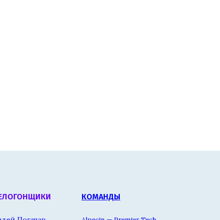
ЕЛОГОНЩИКИ
КОМАНДЫ
адей Погачар
Alpecin — Premier Tech