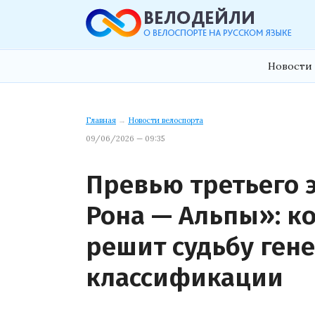
Новости 
Главная
→
Новости велоспорта
09/06/2026 — 09:35
Превью третьего 
Рона — Альпы»: к
решит судьбу ген
классификации