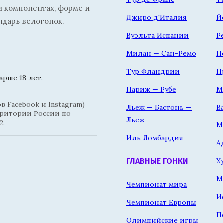
и компонентах, форме и
Джиро д'Италия
Й
ндарь велогонок.
Вуэльта Испании
Р
Милан — Сан-Ремо
П
Тур Фландрии
П
рше 18 лет.
Париж — Рубе
М
 Facebook и Instagram)
Льеж — Бастонь —
В
рритории России по
Льеж
2.
М
Иль Ломбардия
А
Х
ГЛАВНЫЕ ГОНКИ
М
Чемпионат мира
И
Чемпионат Европы
П
Олимпийские игры