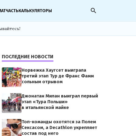
search
МАТЧАСТЬ
КАЛЬКУЛЯТОРЫ
ывайтесь!
ПОСЛЕДНИЕ НОВОСТИ
Норвежка Хаугсет выиграла
третий этап Тур де Франс Фамм
сольным отрывом
Джонатан Милан выиграл первый
этап «Тура Польши»
в итальянской майке
Топ-команды охотятся за Полем
Сексасом, а Decathlon укрепляет
состав под него