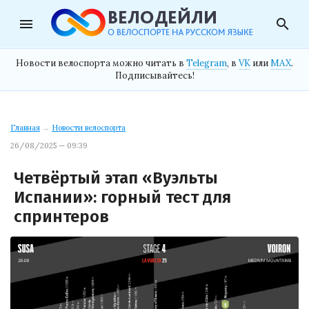
menu
search
Новости велоспорта можно читать в
Telegram
, в
VK
или
MAX
.
Подписывайтесь!
Главная
→
Новости велоспорта
26/08/2025 — 09:39
Четвёртый этап «Вуэльты
Испании»: горный тест для
спринтеров