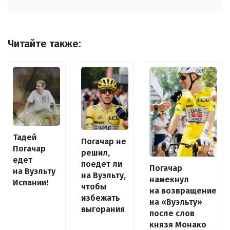
Читайте также:
Тадей
Погачар не
Погачар
решил,
едет
поедет ли
Погачар
на Вуэльту
на Вуэльту,
намекнул
Испании!
чтобы
на возвращение
избежать
на «Вуэльту»
выгорания
после слов
князя Монако