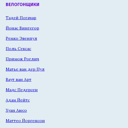
ВЕЛОГОНЩИКИ
Тадей Погачар
Йонас Вингегор
Ремко Эвенпул
Поль Сексас
Примож Роглич
Матье ван дер Пул
Ваут ван Арт
Мадс Педерсен
Адам Йейтс
Хуан Аюсо
Маттео Йоргенсон