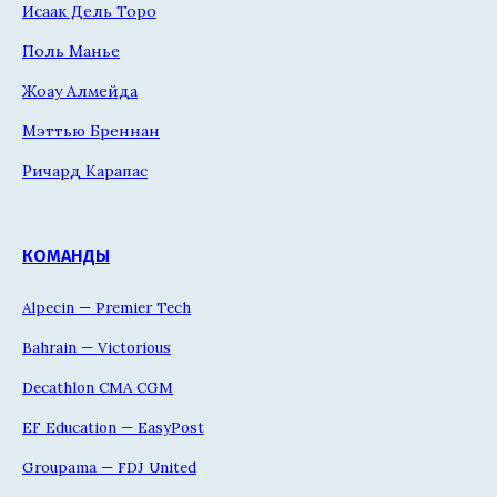
Исаак Дель Торо
Поль Манье
Жоау Алмейда
Мэттью Бреннан
Ричард Карапас
КОМАНДЫ
Alpecin — Premier Tech
Bahrain — Victorious
Decathlon CMA CGM
EF Education — EasyPost
Groupama — FDJ United