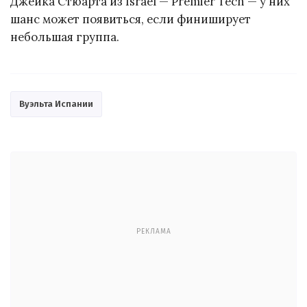
Джейка Стюарта из Israel — Premier Tech — у них
шанс может появиться, если финиширует
небольшая группа.
Вуэльта Испании
РЕКЛАМА