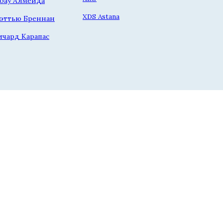
оау Алмейда
XDS Astana
эттью Бреннан
ичард Карапас