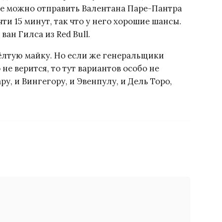
оже можно отправить Валентана Паре-Пантра
ти 15 минут, так что у него хорошие шансы.
ан Гилса из Red Bull.
ёлтую майку. Но если же генеральщики
 не верится, то тут вариантов особо не
ру, и Вингегору, и Эвенпулу, и Дель Торо,