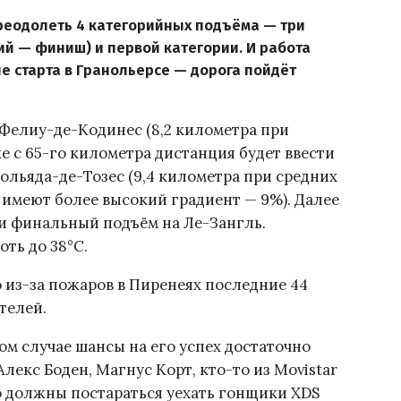
реодолеть 4 категорийных подъёма — три
ий — финиш) и первой категории. И работа
е старта в Гранольерсе — дорога пойдёт
Фелиу-де-Кодинес (8,2 километра при
же с 65-го километра дистанция будет ввести
ольяда-де-Тозес (9,4 километра при средних
 имеют более высокий градиент — 9%). Далее
и финальный подъём на Ле-Зангль.
ть до 38°C.
 из-за пожаров в Пиренеях последние 44
телей.
ом случае шансы на его успех достаточно
Алекс Боден, Магнус Корт, кто-то из Movistar
о должны постараться уехать гонщики XDS