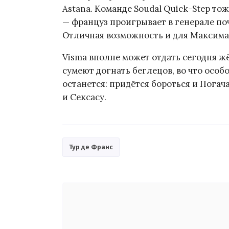
Astana. Команде Soudal Quick-Step т
— француз проигрывает в генерале поч
Отличная возможность и для Максима в
Visma вполне может отдать сегодня ж
сумеют догнать беглецов, во что особо
останется: придётся бороться и Погача
и Сексасу.
Тур де Франс