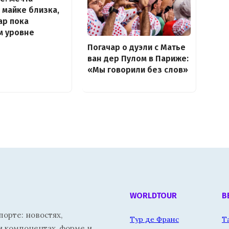
 майке близка,
ар пока
м уровне
Погачар о дуэли с Матье
ван дер Пулом в Париже:
«Мы говорили без слов»
WORLDTOUR
В
орте: новостях,
Тур де Франс
Т
и компонентах, форме и