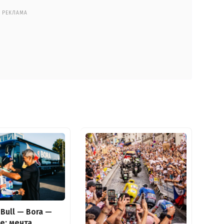
РЕКЛАМА
Bull — Bora —
e: мечта