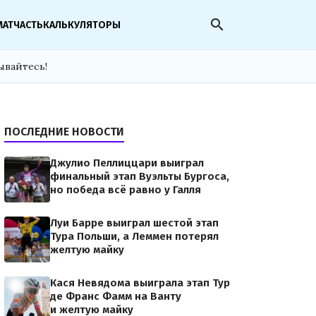
search
МАТЧАСТЬ
КАЛЬКУЛЯТОРЫ
ывайтесь!
ПОСЛЕДНИЕ НОВОСТИ
Джулио Пеллиццари выиграл
финальный этап Вуэльты Бургоса,
но победа всё равно у Галля
Луи Барре выиграл шестой этап
Тура Польши, а Леммен потерял
желтую майку
Кася Невядома выиграла этап Тур
де Франс Фамм на Ванту
и желтую майку