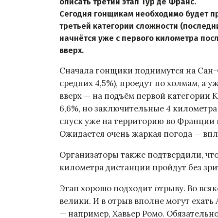
описать третий этап Тур де Франс.
Сегодня гонщикам необходимо будет п
третьей категории сложности (последн
начнётся уже с первого километра посл
вверх.
Сначала гонщики поднимутся на Сан-
средних 4,5%), проедут по холмам, а у
вверх — на подъём первой категории К
6,6%, но заключительные 4 километра
спуск уже на территорию во Франции 
Ожидается очень жаркая погода — впло
Организаторы также подтвердили, что
километра дистанции пройдут без зри
Этап хорошо подходит отрыву. Во всяк
велики. И в отрыв вполне могут ехать 
— например, Хавьер Ромо. Обязательн