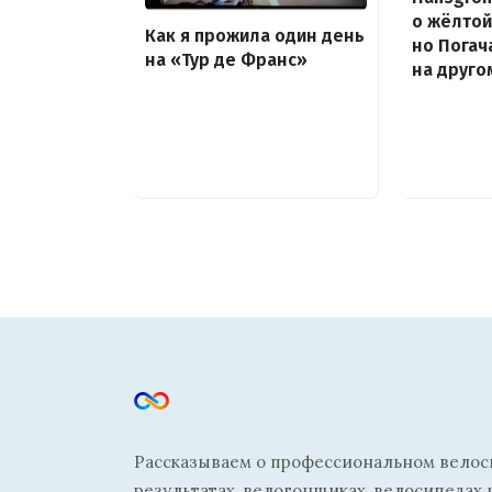
о жёлтой
Как я прожила один день
но Погач
на «Тур де Франс»
на друго
Рассказываем о профессиональном велосп
результатах, велогонщиках, велосипедах 