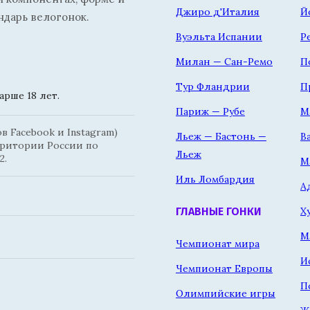
Джиро д'Италия
Й
ндарь велогонок.
Вуэльта Испании
Р
Милан — Сан-Ремо
П
Тур Фландрии
П
рше 18 лет.
Париж — Рубе
М
 Facebook и Instagram)
Льеж — Бастонь —
В
рритории России по
Льеж
2.
М
Иль Ломбардия
А
Х
ГЛАВНЫЕ ГОНКИ
М
Чемпионат мира
И
Чемпионат Европы
П
Олимпийские игры