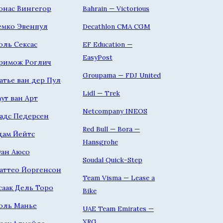
онас Вингегор
Bahrain — Victorious
емко Эвенпул
Decathlon CMA CGM
оль Сексас
EF Education —
EasyPost
римож Роглич
Groupama — FDJ United
атье ван дер Пул
Lidl — Trek
аут ван Арт
Netcompany INEOS
адс Педерсен
Red Bull — Bora —
дам Йейтс
Hansgrohe
уан Аюсо
Soudal Quick-Step
аттео Йоргенсон
Team Visma — Lease a
саак Дель Торо
Bike
оль Манье
UAE Team Emirates —
XRG