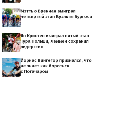
Мэттью Бреннан выиграл
четвертый этап Вуэльты Бургоса
Ян Кристен выиграл пятый этап
Тура Польши, Леммен сохранил
лидерство
Йорнас Вингегор признался, что
не знает как бороться
с Погачаром