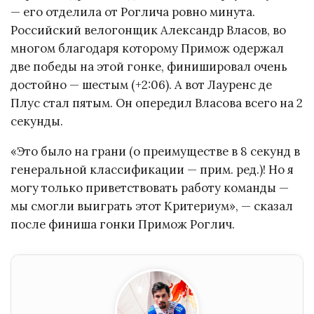
— его отделила от Роглича ровно минута.
Российский велогонщик Александр Власов, во
многом благодаря которому Примож одержал
две победы на этой гонке, финишировал очень
достойно — шестым (+2:06). А вот Лауренс де
Плус стал пятым. Он опередил Власова всего на 2
секунды.
«Это было на грани (о преимуществе в 8 секунд в
генеральной классификации — прим. ред.)! Но я
могу только приветствовать работу команды —
мы смогли выиграть этот Критериум», — сказал
после финиша гонки Примож Роглич.