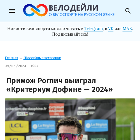
menu
search
Новости велоспорта можно читать в
Telegram
, в
VK
или
MAX
.
Подписывайтесь!
Главная
→
Шоссейные велогонки
09/06/2024 — 15:53
Примож Роглич выиграл
«Критериум Дофине — 2024»