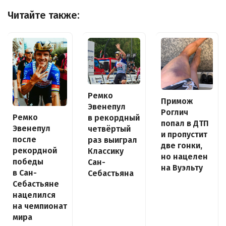
Читайте также:
Ремко
Примож
Эвенепул
Роглич
Ремко
в рекордный
попал в ДТП
Эвенепул
четвёртый
и пропустит
после
раз выиграл
две гонки,
рекордной
Классику
но нацелен
победы
Сан-
на Вуэльту
в Сан-
Себастьяна
Себастьяне
нацелился
на чемпионат
мира