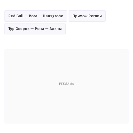
Red Bull — Bora — Hansgrohe
Примож Роглич
Тур Овернь — Рона — Альпы
РЕКЛАМА