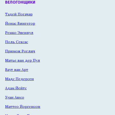
ВЕЛОГОНЩИКИ
Тадей Погачар
Йонас Вингегор
Ремко Эвенпул
Поль Сексас
Примож Роглич
Матье ван дер Пул
Ваут ван Арт
Мадс Педерсен
Адам Йейтс
Хуан Аюсо
Маттео Йоргенсон