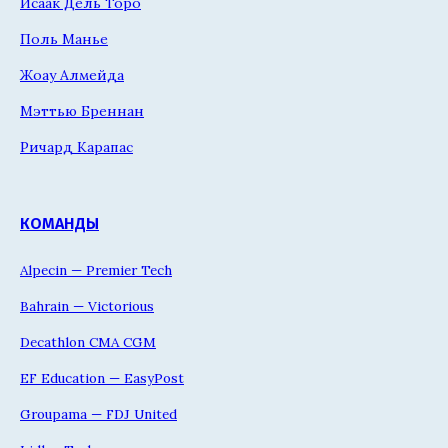
Исаак Дель Торо
Поль Манье
Жоау Алмейда
Мэттью Бреннан
Ричард Карапас
КОМАНДЫ
Alpecin — Premier Tech
Bahrain — Victorious
Decathlon CMA CGM
EF Education — EasyPost
Groupama — FDJ United