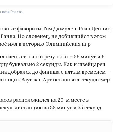
имож Роглич
ловные фавориты Том Дюмулен, Роан Деннис,
 Ганна. Но словенец, не добившийся в этом
своё имя в историю Олимпийских игр.
л очень сильный результат – 56 минут и 6
дцу буквально 2 секунды. Как и швейцарец
на добрался до финиша с пятым временем —
логонщик Ваут ван Арт остановил секундомер
асов расположился на 20-м месте в
скую дистанцию за 58 минут и 55 секунд.