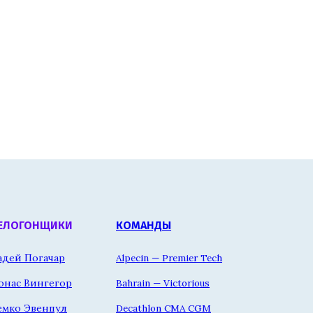
ЕЛОГОНЩИКИ
КОМАНДЫ
адей Погачар
Alpecin — Premier Tech
онас Вингегор
Bahrain — Victorious
емко Эвенпул
Decathlon CMA CGM