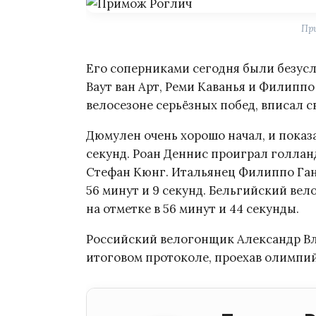
Пр
Его соперниками сегодня были безус
Ваут ван Арт, Реми Каванья и Филиппо
велосезоне серьёзных побед, вписал 
Дюмулен очень хорошо начал, и показа
секунд. Роан Деннис проиграл голлан
Стефан Кюнг. Итальянец Филиппо Ган
56 минут и 9 секунд. Бельгийский ве
на отметке в 56 минут и 44 секунды.
Российский велогонщик Александр Вл
итоговом протоколе, проехав олимпий