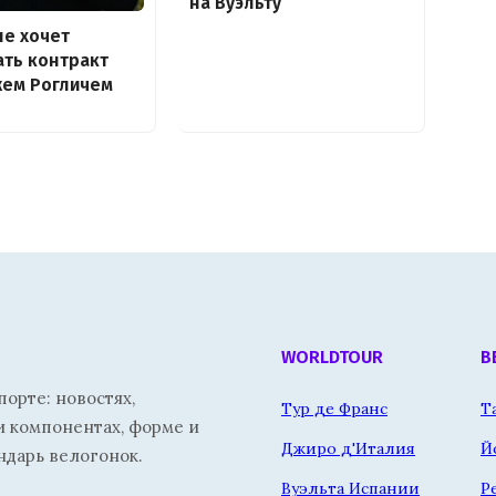
на Вуэльту
не хочет
ть контракт
жем Рогличем
WORLDTOUR
В
орте: новостях,
Тур де Франс
Т
и компонентах, форме и
Джиро д'Италия
Й
ндарь велогонок.
Вуэльта Испании
Р