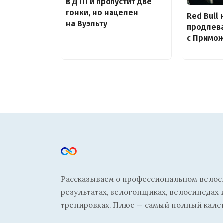
в ДТП и пропустит две
гонки, но нацелен
Red Bull 
на Вуэльту
продлева
с Примо
Рассказываем о профессиональном велосп
результатах, велогонщиках, велосипедах 
тренировках. Плюс — самый полный кале