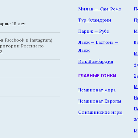
Милан — Сан-Ремо
П
Тур Фландрии
П
рше 18 лет.
Париж — Рубе
М
 Facebook и Instagram)
Льеж — Бастонь —
В
рритории России по
Льеж
2.
М
Иль Ломбардия
А
Х
ГЛАВНЫЕ ГОНКИ
М
Чемпионат мира
И
Чемпионат Европы
П
Олимпийские игры
Ж
М