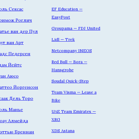
оль Сексас
EF Education —
EasyPost
римож Роглич
Groupama — FDJ United
атье ван дер Пул
Lidl — Trek
аут ван Арт
Netcompany INEOS
адс Педерсен
Red Bull — Bora —
дам Йейтс
Hansgrohe
уан Аюсо
Soudal Quick-Step
аттео Йоргенсон
Team Visma — Lease a
саак Дель Торо
Bike
оль Манье
UAE Team Emirates —
XRG
оау Алмейда
XDS Astana
эттью Бреннан