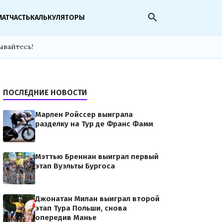
search
МАТЧАСТЬ
КАЛЬКУЛЯТОРЫ
ывайтесь!
ПОСЛЕДНИЕ НОВОСТИ
Марлен Ройссер выиграла
разделку на Тур де Франс Фамм
Мэттью Бреннан выиграл первый
этап Вуэльты Бургоса
Джонатан Милан выиграл второй
этап Тура Польши, снова
опередив Манье