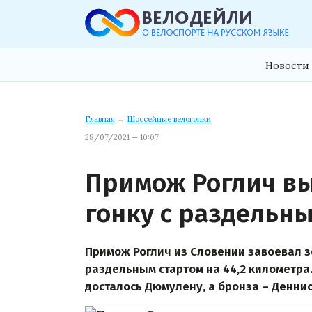
Новости 
Главная
→
Шоссейные велогонки
28/07/2021 — 10:07
Примож Роглич в
гонку с раздельн
Примож Роглич из Словении завоевал з
раздельным стартом на 44,2 километра.
досталось Дюмулену, а бронза – Деннис