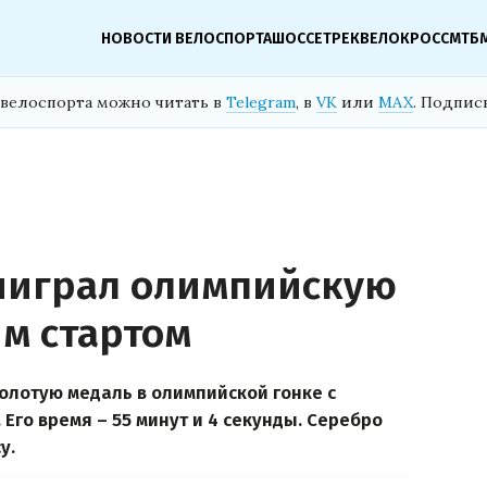
НОВОСТИ ВЕЛОСПОРТА
ШОССЕ
ТРЕК
ВЕЛОКРОСС
МТБ
велоспорта можно читать в
Telegram
, в
VK
или
MAX
. Подпис
ыиграл олимпийскую
ым стартом
олотую медаль в олимпийской гонке с
 Его время – 55 минут и 4 секунды. Серебро
у.