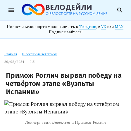
menu
search
Новости велоспорта можно читать в
Telegram
, в
VK
или
MAX
.
Подписывайтесь!
Главная
→
Шоссейные велогонки
20/08/2024 — 19:21
Примож Роглич вырвал победу на
четвёртом этапе «Вуэльты
Испании»
Леннерт ван Этвельт и Примож Роглич