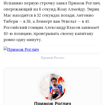
Испании» первую строчку занял Примож Роглич,
опережающий на 8 секунд Жоау Алмейду. Энрик
Мас находится в 32 секундах позади, Антонио
Тибери — в 38, а Леннерт ван Этвельт — в 41.
Российский гонщик Александр Власов занимает
10-ю позицию, проигрывать своему капитану
ровно одну минуту.
Примож Роглич
Примож Роглич