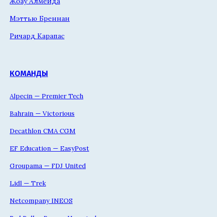
Жоау Алмейда
Мэттью Бреннан
Ричард Карапас
КОМАНДЫ
Alpecin — Premier Tech
Bahrain — Victorious
Decathlon CMA CGM
EF Education — EasyPost
Groupama — FDJ United
Lidl — Trek
Netcompany INEOS