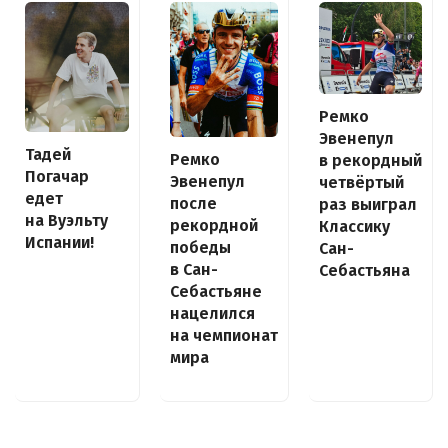
Ремко
Эвенепул
Тадей
Ремко
в рекордный
Погачар
Эвенепул
четвёртый
едет
после
раз выиграл
на Вуэльту
рекордной
Классику
Испании!
победы
Сан-
в Сан-
Себастьяна
Себастьяне
нацелился
на чемпионат
мира