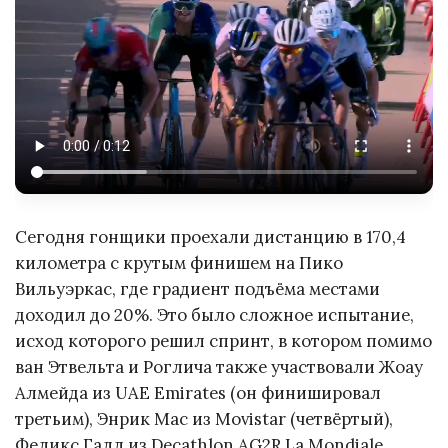
Сегодня гонщики проехали дистанцию в 170,4
километра с крутым финишем на Пико
Вильуэркас, где градиент подъёма местами
доходил до 20%. Это было сложное испытание,
исход которого решил спринт, в котором помимо
ван Этвельта и Роглича также участвовали Жоау
Алмейда из UAE Emirates (он финишировал
третьим), Энрик Мас из Movistar (четвёртый),
Феликс Галл из Decathlon AG2R La Mondiale