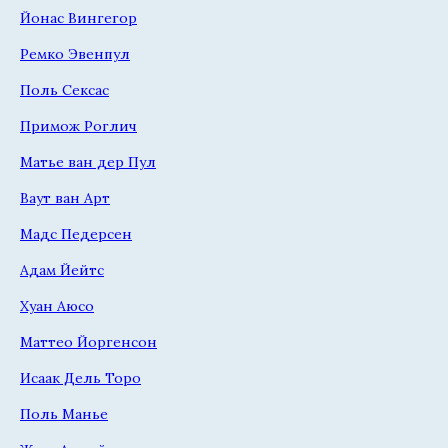
Йонас Вингегор
Ремко Эвенпул
Поль Сексас
Примож Роглич
Матье ван дер Пул
Ваут ван Арт
Мадс Педерсен
Адам Йейтс
Хуан Аюсо
Маттео Йоргенсон
Исаак Дель Торо
Поль Манье