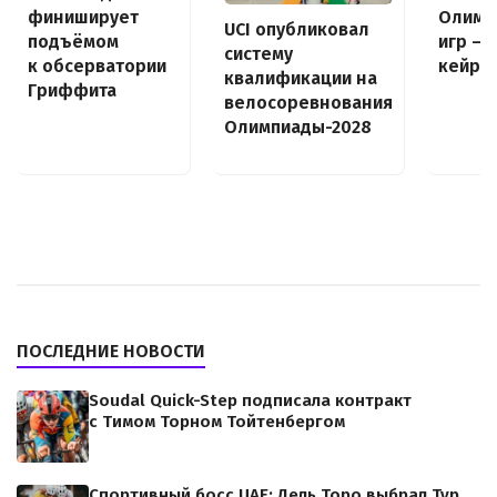
финиширует
Олимп
UCI опубликовал
подъёмом
игр — 
систему
к обсерватории
кейри
квалификации на
Гриффита
велосоревнования
Олимпиады-2028
ПОСЛЕДНИЕ НОВОСТИ
Soudal Quick-Step подписала контракт
с Тимом Торном Тойтенбергом
Спортивный босс UAE: Дель Торо выбрал Тур