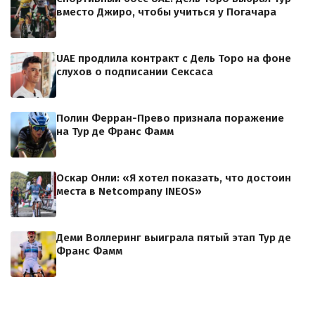
вместо Джиро, чтобы учиться у Погачара
UAE продлила контракт с Дель Торо на фоне
слухов о подписании Сексаса
Полин Ферран-Прево признала поражение
на Тур де Франс Фамм
Оскар Онли: «Я хотел показать, что достоин
места в Netcompany INEOS»
Деми Воллеринг выиграла пятый этап Тур де
Франс Фамм