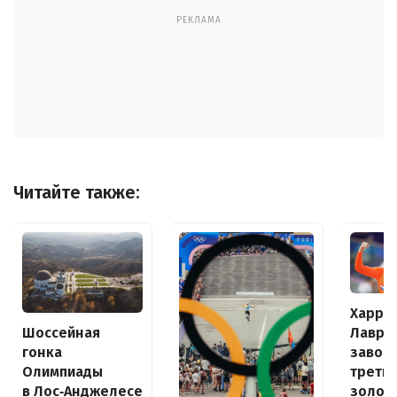
РЕКЛАМА
Читайте также:
Харри
Шоссейная
Лавре
гонка
завое
Олимпиады
треть
в Лос‑Анджелесе
золот