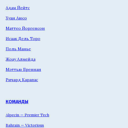
Адам Йейтс
Хуан Аюсо
Маттео Йоргенсон
Исаак Дель Торо
Поль Манье
Жоау Алмейда
Мэттью Бреннан
Ричард Карапас
КОМАНДЫ
Alpecin — Premier Tech
Bahrain — Victorious