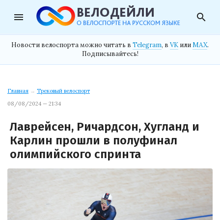
menu
search
Новости велоспорта можно читать в
Telegram
, в
VK
или
MAX
.
Подписывайтесь!
Главная
→
Трековый велоспорт
08/08/2024 — 21:34
Лаврейсен, Ричардсон, Хугланд и
Карлин прошли в полуфинал
олимпийского спринта