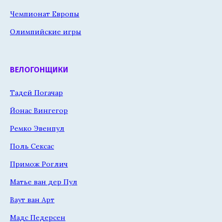
Чемпионат Европы
Олимпийские игры
ВЕЛОГОНЩИКИ
Тадей Погачар
Йонас Вингегор
Ремко Эвенпул
Поль Сексас
Примож Роглич
Матье ван дер Пул
Ваут ван Арт
Мадс Педерсен