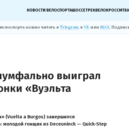
НОВОСТИ ВЕЛОСПОРТА
ШОССЕ
ТРЕК
ВЕЛОКРОСС
МТБ
велоспорта можно читать в
Telegram
, в
VK
или
MAX
. Подпис
риумфально выиграл
онки «Вуэльта
а» (Vuelta a Burgos) завершился
 молодой гонщик из Deceuninck — Quick-Step