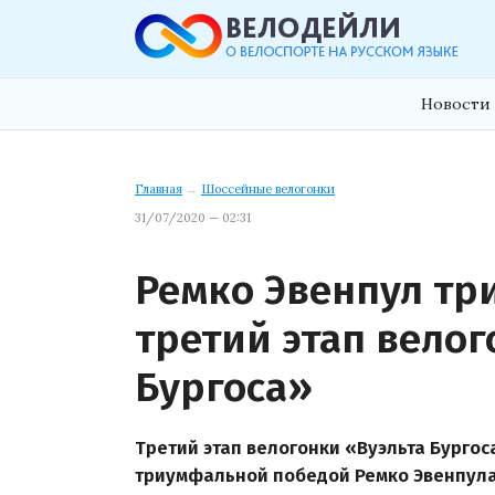
Новости 
Главная
→
Шоссейные велогонки
31/07/2020 — 02:31
Ремко Эвенпул т
третий этап велог
Бургоса»
Третий этап велогонки «Вуэльта Бургос
триумфальной победой Ремко Эвенпула: