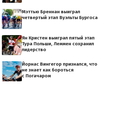
Мэттью Бреннан выиграл
четвертый этап Вуэльты Бургоса
Ян Кристен выиграл пятый этап
Тура Польши, Леммен сохранил
лидерство
Йорнас Вингегор признался, что
не знает как бороться
с Погачаром