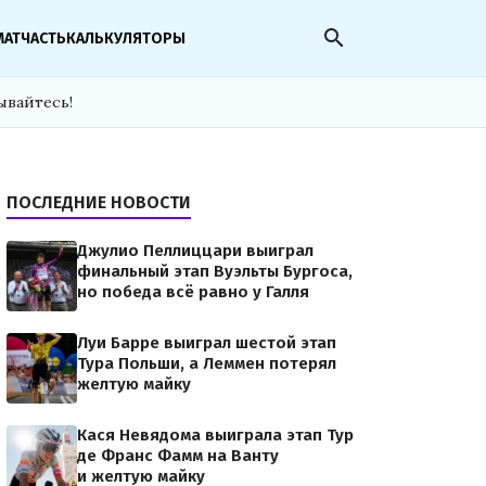
search
МАТЧАСТЬ
КАЛЬКУЛЯТОРЫ
ывайтесь!
ПОСЛЕДНИЕ НОВОСТИ
Джулио Пеллиццари выиграл
финальный этап Вуэльты Бургоса,
но победа всё равно у Галля
Луи Барре выиграл шестой этап
Тура Польши, а Леммен потерял
желтую майку
Кася Невядома выиграла этап Тур
де Франс Фамм на Ванту
и желтую майку