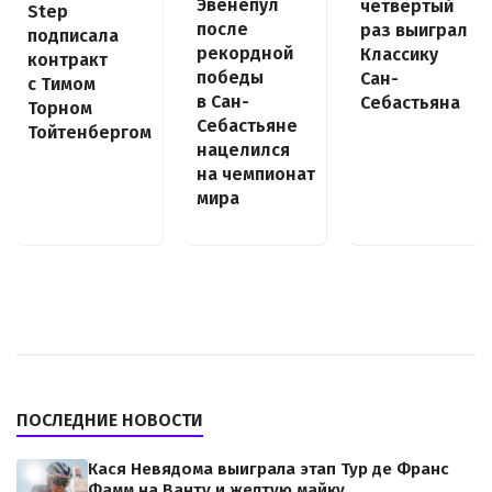
Эвенепул
четвёртый
Step
после
раз выиграл
подписала
рекордной
Классику
контракт
победы
Сан-
с Тимом
в Сан-
Себастьяна
Торном
Себастьяне
Тойтенбергом
нацелился
на чемпионат
мира
ПОСЛЕДНИЕ НОВОСТИ
Кася Невядома выиграла этап Тур де Франс
Фамм на Ванту и желтую майку