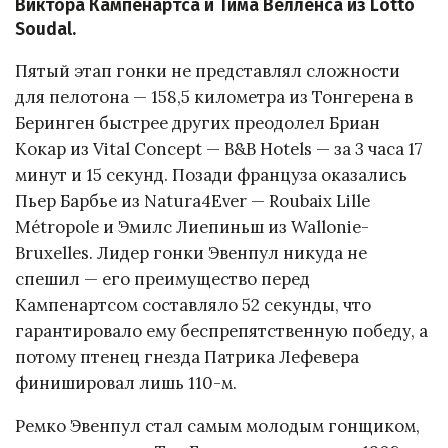
Виктора Кампенартса и Тима Велленса из Lotto
Soudal.
Пятый этап гонки не представлял сложности
для пелотона — 158,5 километра из Тонгерена в
Беринген быстрее других преодолел Бриан
Кокар из Vital Concept — B&B Hotels — за 3 часа 17
минут и 15 секунд. Позади француза оказались
Пьер Барбье из Natura4Ever — Roubaix Lille
Métropole и Эмилс Лиепиньш из Wallonie-
Bruxelles. Лидер гонки Эвенпул никуда не
спешил — его преимущество перед
Кампенартсом составляло 52 секунды, что
гарантировало ему беспрепятственную победу, а
потому птенец гнезда Патрика Лефевера
финишировал лишь 110-м.
Ремко Эвенпул стал самым молодым гонщиком,