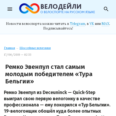
menu
search
Новости велоспорта можно читать в
Telegram
, в
VK
или
MAX
.
Подписывайтесь!
Главная
→
Шоссейные велогонки
17/06/2019 — 02:33
Ремко Эвенпул стал самым
молодым победителем «Тура
Бельгии»
Ремко Эвенпул из Deceuninck — Quick-Step
выиграл свою первую велогонку в качестве
профессионала — ему покорился «Тур Бельгии».
19-велогонщик обошёл куда более опытных