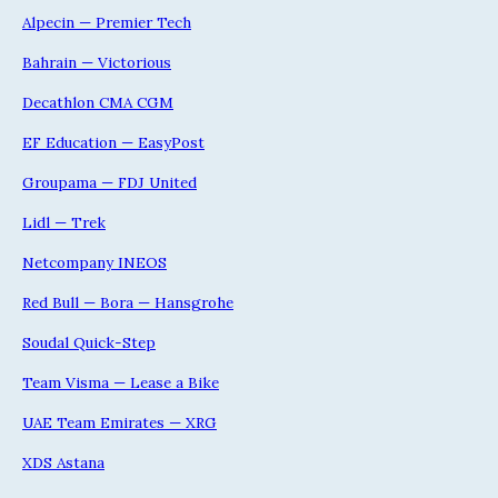
Alpecin — Premier Tech
Bahrain — Victorious
Decathlon CMA CGM
EF Education — EasyPost
Groupama — FDJ United
Lidl — Trek
Netcompany INEOS
Red Bull — Bora — Hansgrohe
Soudal Quick-Step
Team Visma — Lease a Bike
UAE Team Emirates — XRG
XDS Astana