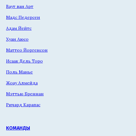
Ваут ван Арт
Мадс Педерсен
Адам Йейтс
Хуан Аюсо
Маттео Йоргенсон
Исаак Дель Торо
Поль Манье
Жоау Алмейда
Мэттью Бреннан
Ричард Карапас
КОМАНДЫ