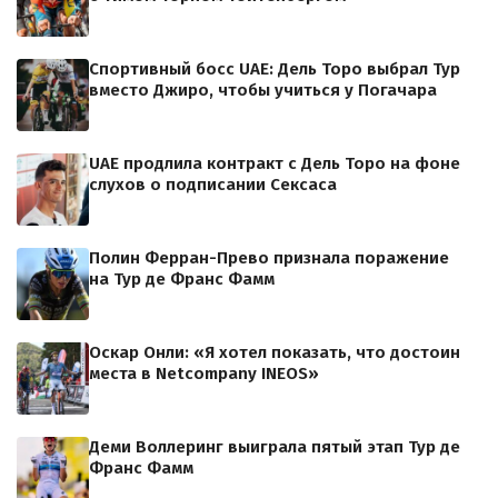
Спортивный босс UAE: Дель Торо выбрал Тур
вместо Джиро, чтобы учиться у Погачара
UAE продлила контракт с Дель Торо на фоне
слухов о подписании Сексаса
Полин Ферран-Прево признала поражение
на Тур де Франс Фамм
Оскар Онли: «Я хотел показать, что достоин
места в Netcompany INEOS»
Деми Воллеринг выиграла пятый этап Тур де
Франс Фамм