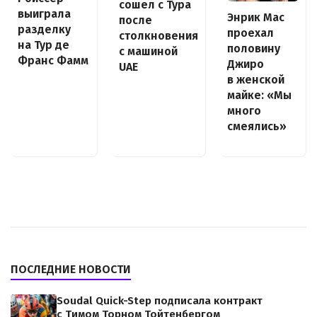
сошел с Тура
выиграла
Энрик Мас
после
разделку
проехал
столкновения
на Тур де
половину
с машиной
Франс Фамм
Джиро
UAE
в женской
майке: «Мы
много
смеялись»
ПОСЛЕДНИЕ НОВОСТИ
Soudal Quick-Step подписала контракт
с Тимом Торном Тойтенбергом