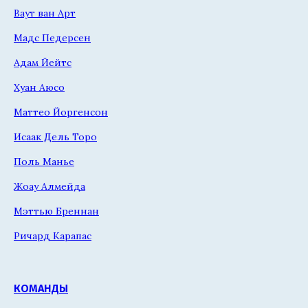
Ваут ван Арт
Мадс Педерсен
Адам Йейтс
Хуан Аюсо
Маттео Йоргенсон
Исаак Дель Торо
Поль Манье
Жоау Алмейда
Мэттью Бреннан
Ричард Карапас
КОМАНДЫ