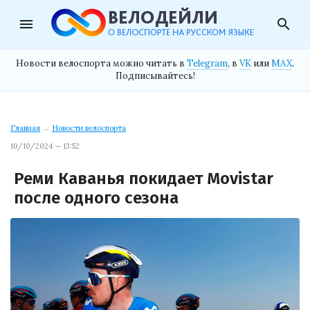
menu
search
Новости велоспорта можно читать в
Telegram
, в
VK
или
MAX
.
Подписывайтесь!
Главная
→
Новости велоспорта
10/10/2024 — 13:52
Реми Каванья покидает Movistar
после одного сезона