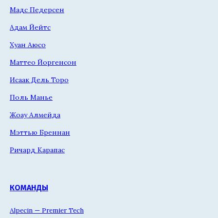
Мадс Педерсен
Адам Йейтс
Хуан Аюсо
Маттео Йоргенсон
Исаак Дель Торо
Поль Манье
Жоау Алмейда
Мэттью Бреннан
Ричард Карапас
КОМАНДЫ
Alpecin — Premier Tech