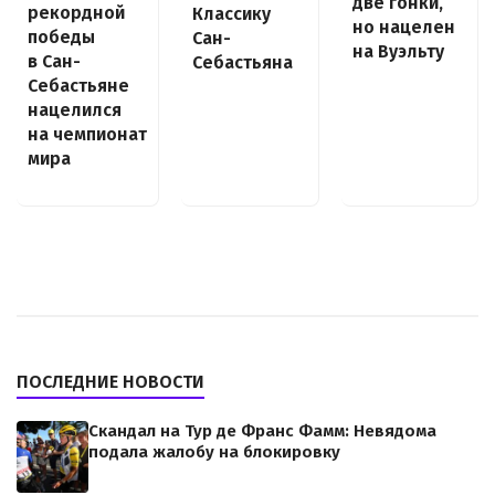
две гонки,
рекордной
Классику
но нацелен
победы
Сан-
на Вуэльту
в Сан-
Себастьяна
Себастьяне
нацелился
на чемпионат
мира
ПОСЛЕДНИЕ НОВОСТИ
Скандал на Тур де Франс Фамм: Невядома
подала жалобу на блокировку