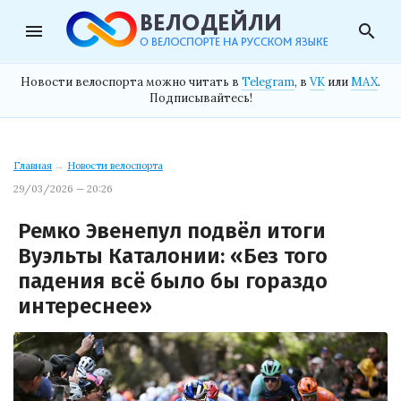
menu
search
Новости велоспорта можно читать в
Telegram
, в
VK
или
MAX
.
Подписывайтесь!
Главная
→
Новости велоспорта
29/03/2026 — 20:26
Ремко Эвенепул подвёл итоги
Вуэльты Каталонии: «Без того
падения всё было бы гораздо
интереснее»