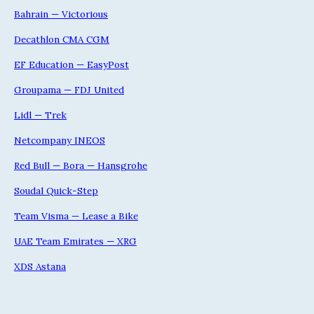
Bahrain — Victorious
Decathlon CMA CGM
EF Education — EasyPost
Groupama — FDJ United
Lidl — Trek
Netcompany INEOS
Red Bull — Bora — Hansgrohe
Soudal Quick-Step
Team Visma — Lease a Bike
UAE Team Emirates — XRG
XDS Astana