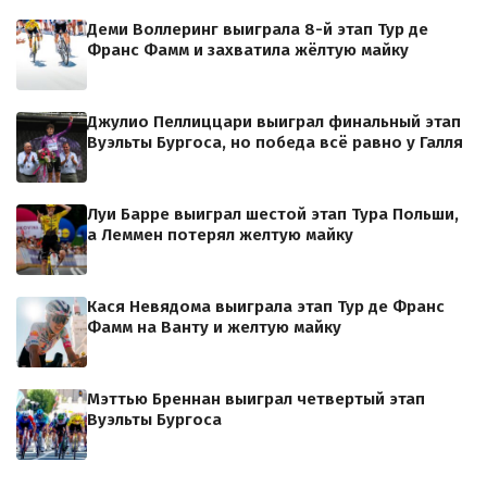
Деми Воллеринг выиграла 8-й этап Тур де
Франс Фамм и захватила жёлтую майку
Джулио Пеллиццари выиграл финальный этап
Вуэльты Бургоса, но победа всё равно у Галля
Луи Барре выиграл шестой этап Тура Польши,
а Леммен потерял желтую майку
Кася Невядома выиграла этап Тур де Франс
Фамм на Ванту и желтую майку
Мэттью Бреннан выиграл четвертый этап
Вуэльты Бургоса