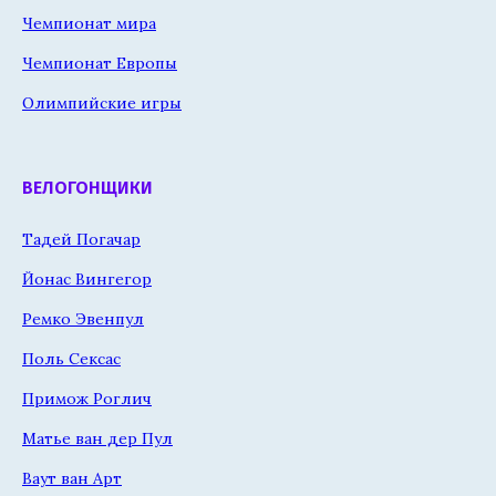
Чемпионат мира
Чемпионат Европы
Олимпийские игры
ВЕЛОГОНЩИКИ
Тадей Погачар
Йонас Вингегор
Ремко Эвенпул
Поль Сексас
Примож Роглич
Матье ван дер Пул
Ваут ван Арт