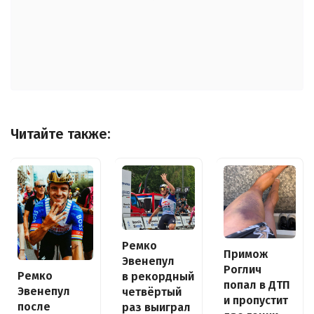
Читайте также:
Ремко
Примож
Эвенепул
Роглич
Ремко
в рекордный
попал в ДТП
Эвенепул
четвёртый
и пропустит
после
раз выиграл