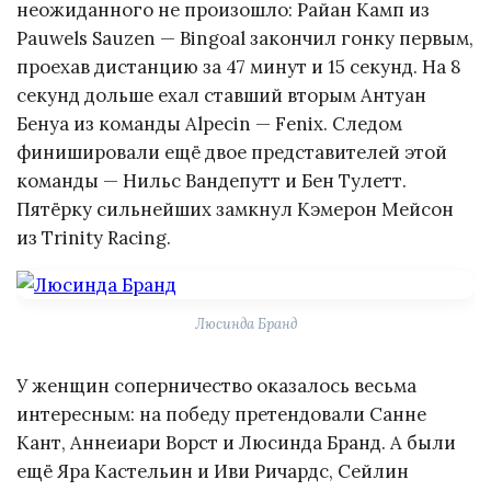
неожиданного не произошло: Райан Камп из
Pauwels Sauzen — Bingoal закончил гонку первым,
проехав дистанцию за 47 минут и 15 секунд. На 8
секунд дольше ехал ставший вторым Антуан
Бенуа из команды Alpecin — Fenix. Следом
финишировали ещё двое представителей этой
команды — Нильс Вандепутт и Бен Тулетт.
Пятёрку сильнейших замкнул Кэмерон Мейсон
из Trinity Racing.
Люсинда Бранд
У женщин соперничество оказалось весьма
интересным: на победу претендовали Санне
Кант, Аннеиари Ворст и Люсинда Бранд. А были
ещё Яра Кастельин и Иви Ричардс, Сейлин