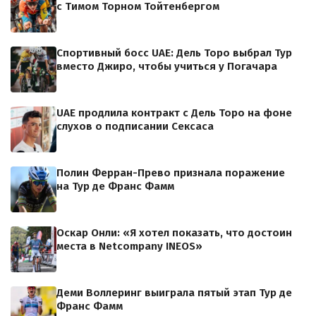
с Тимом Торном Тойтенбергом
Спортивный босс UAE: Дель Торо выбрал Тур
вместо Джиро, чтобы учиться у Погачара
UAE продлила контракт с Дель Торо на фоне
слухов о подписании Сексаса
Полин Ферран-Прево признала поражение
на Тур де Франс Фамм
Оскар Онли: «Я хотел показать, что достоин
места в Netcompany INEOS»
Деми Воллеринг выиграла пятый этап Тур де
Франс Фамм