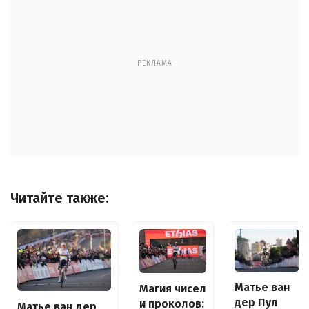
РЕКЛАМА
Читайте также:
Матье ван
Магия чисел
дер Пул
и проколов:
Матье ван дер