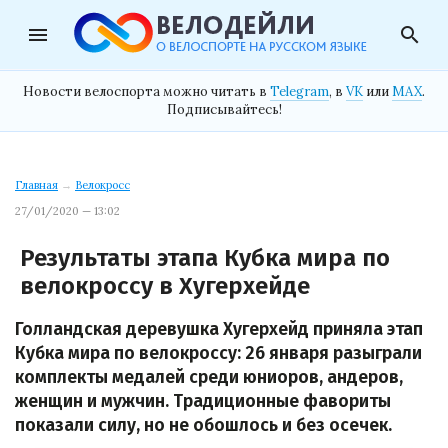
menu
search
Новости велоспорта можно читать в
Telegram
, в
VK
или
MAX
.
Подписывайтесь!
Главная
→
Велокросс
27/01/2020 — 13:02
Результаты этапа Кубка мира по
велокроссу в Хугерхейде
Голландская деревушка Хугерхейд приняла этап
Кубка мира по велокроссу: 26 января разыграли
комплекты медалей среди юниоров, андеров,
женщин и мужчин. Традиционные фавориты
показали силу, но не обошлось и без осечек.