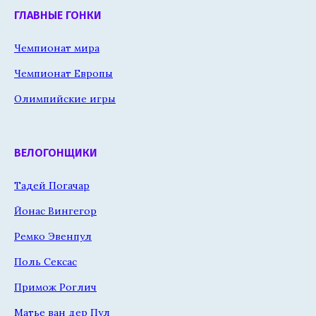
ГЛАВНЫЕ ГОНКИ
Чемпионат мира
Чемпионат Европы
Олимпийские игры
ВЕЛОГОНЩИКИ
Тадей Погачар
Йонас Вингегор
Ремко Эвенпул
Поль Сексас
Примож Роглич
Матье ван дер Пул