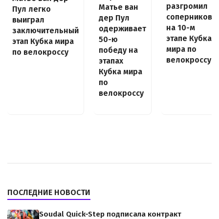
разгромил
Матье ван
Пул легко
соперников
дер Пул
выиграл
на 10-м
одерживает
заключительный
этапе Кубка
50-ю
этап Кубка мира
мира по
победу на
по велокроссу
велокроссу
этапах
Кубка мира
по
велокроссу
ПОСЛЕДНИЕ НОВОСТИ
Soudal Quick-Step подписала контракт