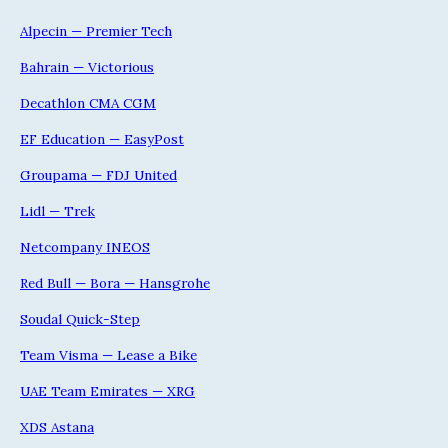
Alpecin — Premier Tech
Bahrain — Victorious
Decathlon CMA CGM
EF Education — EasyPost
Groupama — FDJ United
Lidl — Trek
Netcompany INEOS
Red Bull — Bora — Hansgrohe
Soudal Quick-Step
Team Visma — Lease a Bike
UAE Team Emirates — XRG
XDS Astana