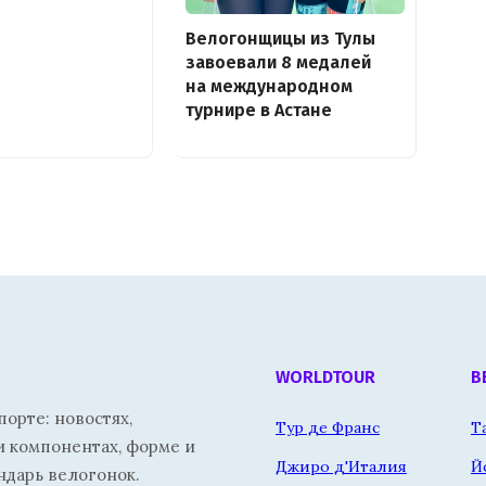
Велогонщицы из Тулы
завоевали 8 медалей
на международном
турнире в Астане
WORLDTOUR
В
орте: новостях,
Тур де Франс
Т
и компонентах, форме и
Джиро д'Италия
Й
ндарь велогонок.