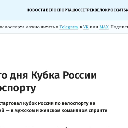
НОВОСТИ ВЕЛОСПОРТА
ШОССЕ
ТРЕК
ВЕЛОКРОСС
МТБ
велоспорта можно читать в
Telegram
, в
VK
или
MAX
. Подпис
о дня Кубка России
оспорту
стартовал Кубок России по велоспорту на
ей — в мужском и женском командном спринте