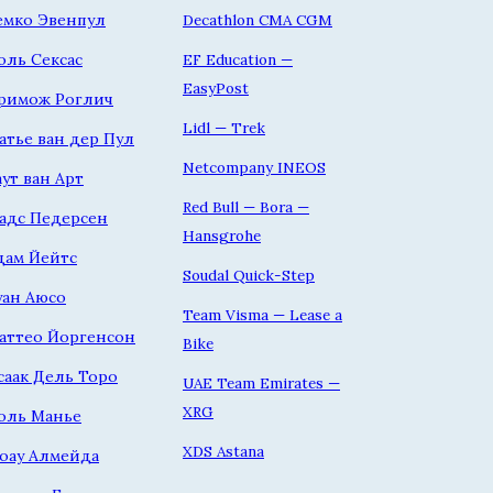
емко Эвенпул
Decathlon CMA CGM
оль Сексас
EF Education —
EasyPost
римож Роглич
Lidl — Trek
атье ван дер Пул
Netcompany INEOS
аут ван Арт
Red Bull — Bora —
адс Педерсен
Hansgrohe
дам Йейтс
Soudal Quick-Step
уан Аюсо
Team Visma — Lease a
аттео Йоргенсон
Bike
саак Дель Торо
UAE Team Emirates —
XRG
оль Манье
XDS Astana
оау Алмейда