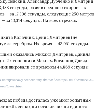
 Якушевский, Александр Дубченко и Дмитрий
,433 секунды, развив среднюю скорость в
ров — за 17,396 секунды, следующие 250 метров
 — за 13,314 секунды. На всех отрезках
.
икита Калачник, Денис Дмитриев (не
ум за серебром. Их время — 43,951 секунды.
ейшими оказались Михаил Дмитриев, Данила
нды. Их соперники Максим Богданов, Давид
инишировали со временем 44,869 секунды.
и по трековому велоспорту. Фото: Велотрек на Крестовском
com/lokosphinx
аездах победа досталась уже многоопытным
Алине Лысенко, ни оставивших ни единого