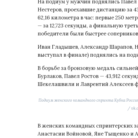
На подиум у мужчин поднялись Павел
Нестеров, проехавшие дистанцию за 43
62,16 километра в час: первые 250 мет
— за 12,723 секунды, а финальную треть
победители были быстрее соперников
Иван Гладышев, Александр Шарапов, Н
выступал в финале) поднялись на поди
В борьбе за бронзовую медаль сильн
Бурлаков, Павел Ростов — 43,912 секу
Шекелашвили и Лаврентий Алексеев ф
Подиум женского командного спринта Кубка Росси
/ vk.
В женских командных спринтерских з
Анастасии Войновой, Яне Тыщенко и 