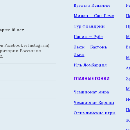
Вуэльта Испании
Р
Милан — Сан-Ремо
П
Тур Фландрии
П
рше 18 лет.
Париж — Рубе
М
 Facebook и Instagram)
Льеж — Бастонь —
В
рритории России по
Льеж
2.
М
Иль Ломбардия
А
Х
ГЛАВНЫЕ ГОНКИ
М
Чемпионат мира
И
Чемпионат Европы
П
Олимпийские игры
Ж