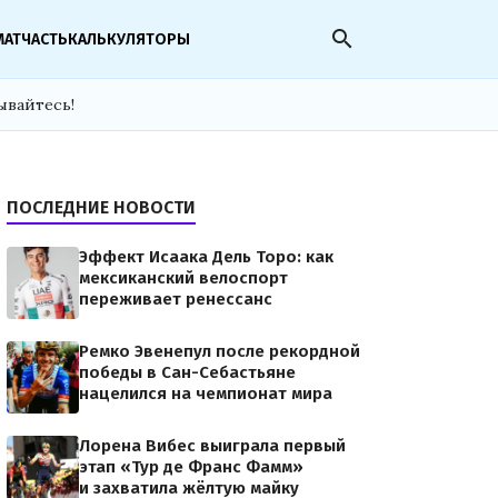
search
МАТЧАСТЬ
КАЛЬКУЛЯТОРЫ
ывайтесь!
ПОСЛЕДНИЕ НОВОСТИ
Эффект Исаака Дель Торо: как
мексиканский велоспорт
переживает ренессанс
Ремко Эвенепул после рекордной
победы в Сан-Себастьяне
нацелился на чемпионат мира
Лорена Вибес выиграла первый
этап «Тур де Франс Фамм»
и захватила жёлтую майку