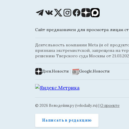
Сайт предназначен для просмотра лицам ста
Деятельность компании Meta (и её продуктов
признана экстремистской, запрещена на те
решению Тверского суда Москвы от 21.03.202
Дзен.Новости
|
Google.Новости
© 2026 Велодейли.ру (velodaily.ru) |
О проекте
Написать в редакцию