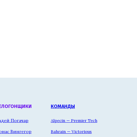
ЕЛОГОНЩИКИ
КОМАНДЫ
адей Погачар
Alpecin — Premier Tech
онас Вингегор
Bahrain — Victorious