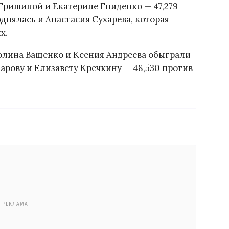
Гришиной и Екатерине Гниденко — 47,279
однялась и Анастасия Сухарева, которая
х.
Полина Ващенко и Ксения Андреева обыграли
арову и Елизавету Кречкину — 48,530 против
РЕКЛАМА