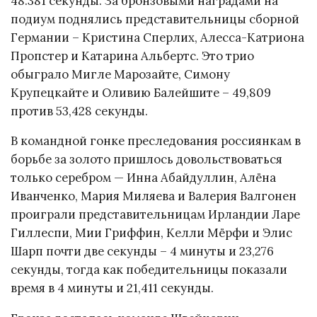
48.381 секунды. За бронзовыми наградами на
подиум поднялись представительницы сборной
Германии – Кристина Сперлих, Алесса-Катриона
Пропстер и Катарина Альбертс. Это трио
обыграло Мигле Марозайте, Симону
Крупецкайте и Оливию Балейшите – 49,809
против 53,428 секунды.
В командной гонке преследования россиянкам в
борьбе за золото пришлось довольствоваться
только серебром — Инна Абайдуллин, Алёна
Иванченко, Мария Миляева и Валерия Валгонен
проиграли представительницам Ирландии Ларе
Гиллеспи, Мии Гриффин, Келли Мёрфи и Элис
Шарп почти две секунды – 4 минуты и 23,276
секунды, тогда как победительницы показали
время в 4 минуты и 21,411 секунды.