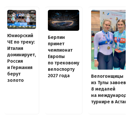
Юниорский
Берлин
ЧЕ по треку:
примет
Италия
чемпионат
доминирует,
Европы
Россия
по трековому
и Германия
велоспорту
берут
2027 года
Велогонщицы
золото
из Тулы завоева
8 медалей
на международ
турнире в Астан