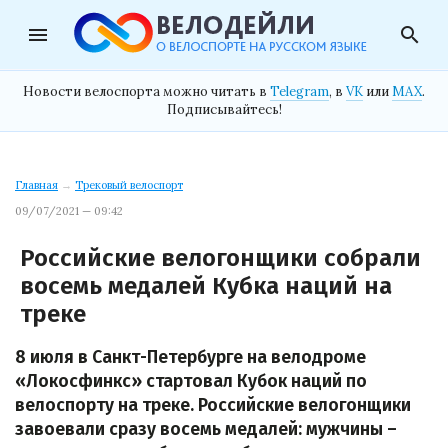
menu
search
Новости велоспорта можно читать в
Telegram
, в
VK
или
MAX
.
Подписывайтесь!
Главная
→
Трековый велоспорт
09/07/2021 — 09:42
Российские велогонщики собрали
восемь медалей Кубка наций на
треке
8 июля в Санкт-Петербурге на велодроме
«Локосфинкс» стартовал Кубок наций по
велоспорту на треке. Российские велогонщики
завоевали сразу восемь медалей: мужчины –