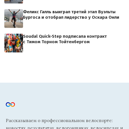
Феликс Галль выиграл третий этап Вуэльты
Бургоса и отобрал лидерство у Оскара Онли
Soudal Quick-Step подписала контракт
с Тимом Торном Тойтенбергом
Рассказываем о профессиональном велоспорте:
новостях, результатах, велогонщиках, велосипедах и