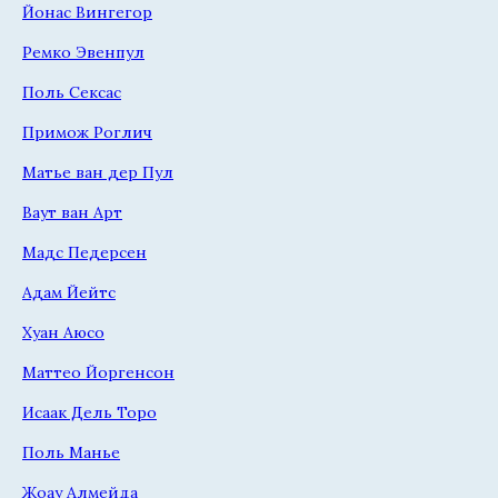
Йонас Вингегор
Ремко Эвенпул
Поль Сексас
Примож Роглич
Матье ван дер Пул
Ваут ван Арт
Мадс Педерсен
Адам Йейтс
Хуан Аюсо
Маттео Йоргенсон
Исаак Дель Торо
Поль Манье
Жоау Алмейда