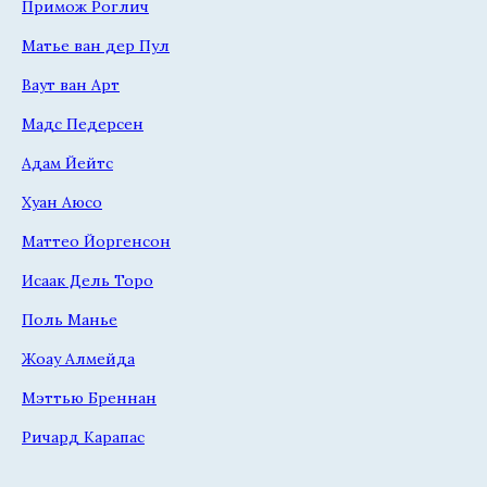
Примож Роглич
Матье ван дер Пул
Ваут ван Арт
Мадс Педерсен
Адам Йейтс
Хуан Аюсо
Маттео Йоргенсон
Исаак Дель Торо
Поль Манье
Жоау Алмейда
Мэттью Бреннан
Ричард Карапас