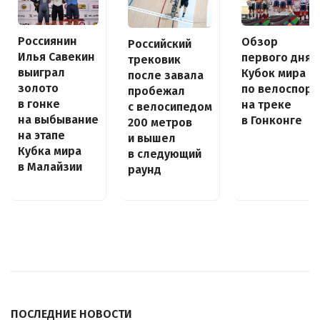
Россиянин
Обзор
Российский
Илья Савекин
первого дня
трековик
выиграл
Кубок мира
после завала
золото
по велоспорт
пробежал
в гонке
на треке
с велосипедом
на выбывание
в Гонконге
200 метров
на этапе
и вышел
Кубка мира
в следующий
в Малайзии
раунд
ПОСЛЕДНИЕ НОВОСТИ