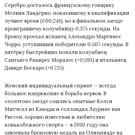
Серебро досталось французскому гонщику
Мелвин Ландерно, показавшему в квалификации
лучшее время (1:00,241), но в финальном заезде
проигравшему колумбийцу 0,375 секунды. На
бронзу проехал испанец Алехандро Мартинес
Чорро, уступивший победителю 0,507 секунды. В
пятёрку быстрейших попали колумбиец
Сантьяго Рамирес Моралес (+0,593) и итальянец
Давиде Боскаро (+0,725).
Женский индивидуальный спринт — всегда
большое напряжение и борьба нервов. В
«золотом» заезде сошлись опытные Келси
Митчелл из Канады и голландка Лаурине ван
Риссен, хорошо известная и любителям
конькобежного спорта — в 2010 году она
завоевала бронзовую медаль на Олимпиаде на