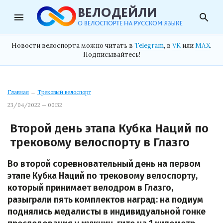
menu
search
Новости велоспорта можно читать в
Telegram
, в
VK
или
MAX
.
Подписывайтесь!
Главная
→
Трековый велоспорт
23/04/2022 — 00:32
Второй день этапа Кубка Наций по
трековому велоспорту в Глазго
Во второй соревновательный день на первом
этапе Кубка Наций по трековому велоспорту,
который принимает велодром в Глазго,
разыграли пять комплектов наград: на подиум
поднялись медалисты в индивидуальной гонке