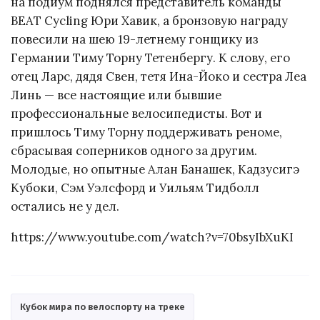
на подиум поднялся представитель команды
BEAT Cycling Юри Хавик, а бронзовую награду
повесили на шею 19-летнему гонщику из
Германии Тиму Торну Тетенбергу. К слову, его
отец Ларс, дядя Свен, тетя Ина-Йоко и сестра Леа
Линь — все настоящие или бывшие
профессиональные велосипедисты. Вот и
пришлось Тиму Торну поддерживать реноме,
сбрасывая соперников одного за другим.
Молодые, но опытные Алан Банашек, Кадзусигэ
Кубоки, Сэм Уэлсфорд и Уильям Тидболл
остались не у дел.
https://www.youtube.com/watch?v=70bsyIbXuKI
Кубок мира по велоспорту на треке