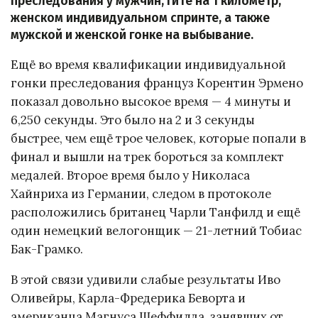
преследования у мужчин, гите на 1 километр,
женском индивидуальном спринте, а также
мужской и женской гонке на выбывание.
Ещё во время квалификации индивидуальной
гонки преследования француз Корентин Эрмено
показал довольно высокое время — 4 минуты и
6,250 секунды. Это было на 2 и 3 секунды
быстрее, чем ещё трое человек, которые попали в
финал и вышли на трек бороться за комплект
медалей. Второе время было у Николаса
Хайнриха из Германии, следом в протоколе
расположились британец Чарли Танфилд и ещё
один немецкий велогонщик — 21-летний Тобиас
Бак-Грамко.
В этой связи удивили слабые результаты Иво
Оливейры, Карла-Фредерика Беворта и
американца Магнуса Шеффилда, занявших от