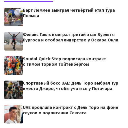
Барт Леммен выиграл четвёртый этап Тура
Польши
Феликс Галль выиграл третий этап Вуэльты
Бургоса и отобрал лидерство у Оскара Онли
Soudal Quick-Step подписала контракт
с Тимом Торном Тойтенбергом
Спортивный босс UAE: Дель Торо выбрал Тур
вместо Джиро, чтобы учиться у Погачара
UAE продлила контракт с Дель Торо на фоне
слухов о подписании Сексаса