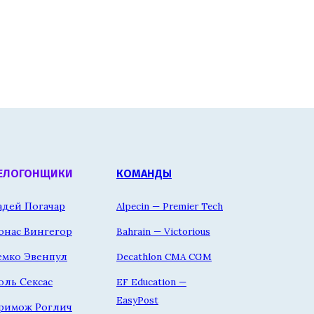
ЕЛОГОНЩИКИ
КОМАНДЫ
адей Погачар
Alpecin — Premier Tech
онас Вингегор
Bahrain — Victorious
емко Эвенпул
Decathlon CMA CGM
оль Сексас
EF Education —
EasyPost
римож Роглич