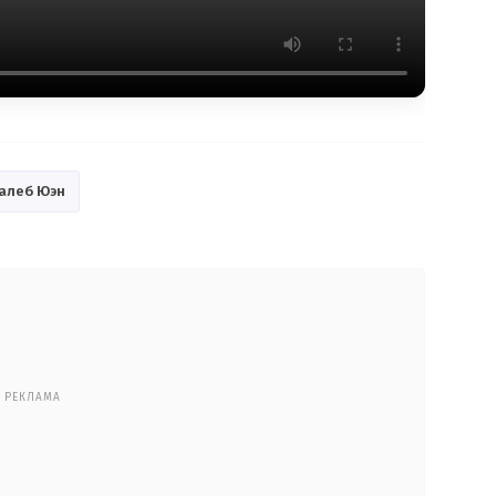
алеб Юэн
РЕКЛАМА