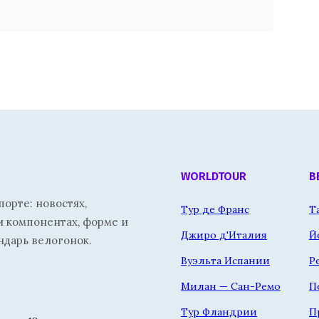
WORLDTOUR
В
орте: новостях,
Тур де Франс
Т
и компонентах, форме и
Джиро д'Италия
Й
ндарь велогонок.
Вуэльта Испании
Р
Милан — Сан-Ремо
П
Тур Фландрии
П