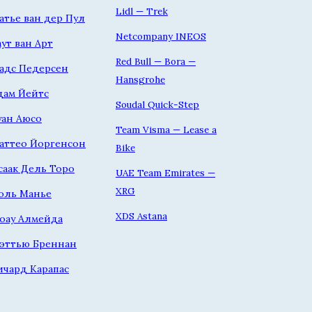
Lidl — Trek
атье ван дер Пул
Netcompany INEOS
аут ван Арт
Red Bull — Bora —
адс Педерсен
Hansgrohe
дам Йейтс
Soudal Quick-Step
уан Аюсо
Team Visma — Lease a
аттео Йоргенсон
Bike
саак Дель Торо
UAE Team Emirates —
XRG
оль Манье
XDS Astana
оау Алмейда
эттью Бреннан
ичард Карапас