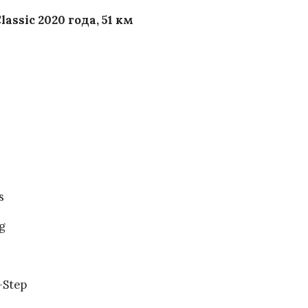
ssic 2020 года, 51 км
s
g
-Step