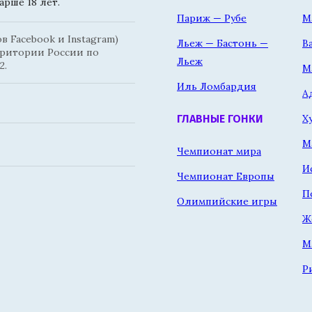
рше 18 лет.
Париж — Рубе
М
 Facebook и Instagram)
Льеж — Бастонь —
В
рритории России по
Льеж
2.
М
Иль Ломбардия
А
Х
ГЛАВНЫЕ ГОНКИ
М
Чемпионат мира
И
Чемпионат Европы
П
Олимпийские игры
Ж
М
Р