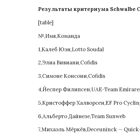
Результаты критериума Schwalbe Cla
[table]
№,Имя,Команда
1,Калеб Юэн,Lotto Soudal
2,Элиа Вивиани,Cofidis
3,Симоне Консони,Cofidis
4,Йеспер Филипсен,UAE-Team Emirare
5,Кристоффер Халворсен,EF Pro Cyclin
6,Альберто Дайнезе,Team Sunweb
7,Михаэль Мёркёв,Deceuninck — Quick