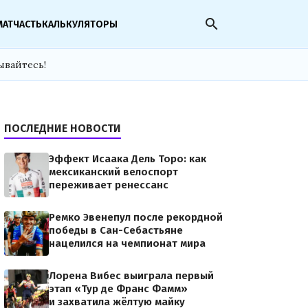
search
МАТЧАСТЬ
КАЛЬКУЛЯТОРЫ
ывайтесь!
ПОСЛЕДНИЕ НОВОСТИ
Эффект Исаака Дель Торо: как
мексиканский велоспорт
переживает ренессанс
Ремко Эвенепул после рекордной
победы в Сан-Себастьяне
нацелился на чемпионат мира
Лорена Вибес выиграла первый
этап «Тур де Франс Фамм»
и захватила жёлтую майку