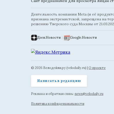
Сайт предназначен для просмотра лицам ста
Деятельность компании Meta (и её продуктов
признана экстремистской, запрещена на те
решению Тверского суда Москвы от 21.03.202
Дзен.Новости
|
Google.Новости
© 2026 Велодейли.ру (velodaily.ru) |
О проекте
Написать в редакцию
Реклама и обратная связь:
news@velodaily.ru
Политика конфиденциальности