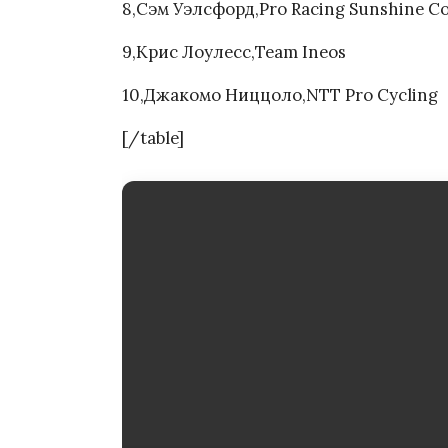
8,Сэм Уэлсфорд,Pro Racing Sunshine Co
9,Крис Лоулесс,Team Ineos
10,Джакомо Ниццоло,NTT Pro Cycling
[/table]