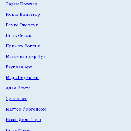
Тадей Погачар
Йонас Вингегор
Ремко Эвенпул
Поль Сексас
Примож Роглич
Матье ван дер Пул
Ваут ван Арт
Мадс Педерсен
Адам Йейтс
Хуан Аюсо
Маттео Йоргенсон
Исаак Дель Торо
Поль Манье