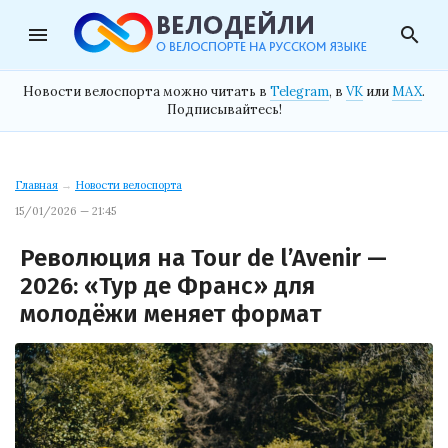
menu
search
Новости велоспорта можно читать в
Telegram
, в
VK
или
MAX
.
Подписывайтесь!
Главная
→
Новости велоспорта
15/01/2026 — 21:45
Революция на Tour de l’Avenir —
2026: «Тур де Франс» для
молодёжи меняет формат