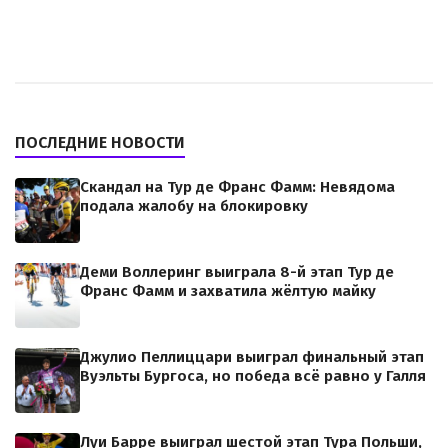
ПОСЛЕДНИЕ НОВОСТИ
Скандал на Тур де Франс Фамм: Невядома
подала жалобу на блокировку
Деми Воллеринг выиграла 8-й этап Тур де
Франс Фамм и захватила жёлтую майку
Джулио Пеллиццари выиграл финальный этап
Вуэльты Бургоса, но победа всё равно у Галля
Луи Барре выиграл шестой этап Тура Польши,