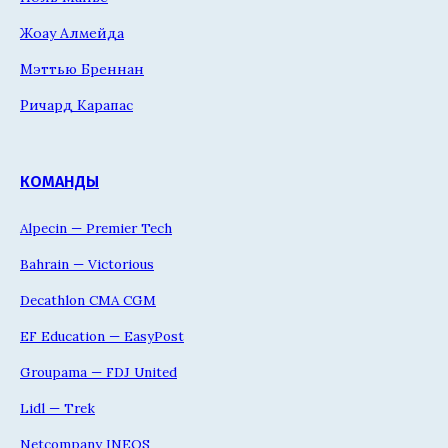
Жоау Алмейда
Мэттью Бреннан
Ричард Карапас
КОМАНДЫ
Alpecin — Premier Tech
Bahrain — Victorious
Decathlon CMA CGM
EF Education — EasyPost
Groupama — FDJ United
Lidl — Trek
Netcompany INEOS