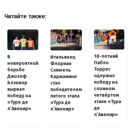
Читайте также:
18-летний
В
Итальянец
Пабло
невероятной
Флориан
Торрес
борьбе
Сэмюель
одержал
Джозеф
Каджамини
победу на
Блэкмор
стал
сложном
вырвал
победителем
четвёртом
победу на
пятого этапа
этапе «Тура
«Туре де
«Тура де
де
л’Авенир»
л’Авенир»
л’Авенир»