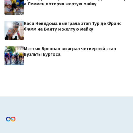
а Леммен потерял желтую майку
Кася Невядома выиграла этап Тур де Франс
Фамм на Ванту и желтую майку
Мэттью Бреннан выиграл четвертый этап
Вуэльты Бургоса