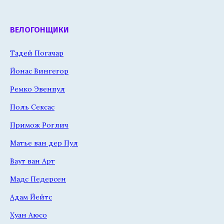
ВЕЛОГОНЩИКИ
Тадей Погачар
Йонас Вингегор
Ремко Эвенпул
Поль Сексас
Примож Роглич
Матье ван дер Пул
Ваут ван Арт
Мадс Педерсен
Адам Йейтс
Хуан Аюсо