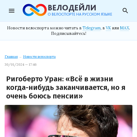
menu
search
Новости велоспорта можно читать в
Telegram
, в
VK
или
MAX
.
Подписывайтесь!
Главная
→
Новости велоспорта
30/01/2024 — 17:46
Ригоберто Уран: «Всё в жизни
когда-нибудь заканчивается, но я
очень боюсь пенсии»