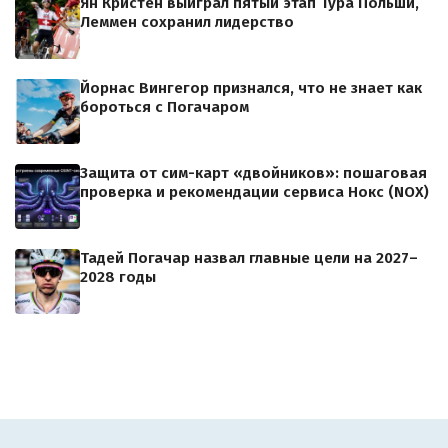
Ян Кристен выиграл пятый этап Тура Польши,
Леммен сохранил лидерство
Йорнас Вингегор признался, что не знает как
бороться с Погачаром
Защита от сим-карт «двойников»: пошаговая
проверка и рекомендации сервиса Нокс (NOX)
Тадей Погачар назвал главные цели на 2027–
2028 годы