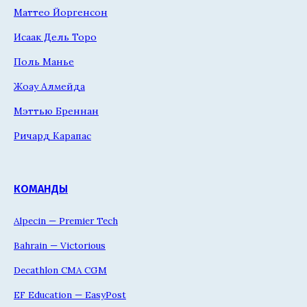
Маттео Йоргенсон
Исаак Дель Торо
Поль Манье
Жоау Алмейда
Мэттью Бреннан
Ричард Карапас
КОМАНДЫ
Alpecin — Premier Tech
Bahrain — Victorious
Decathlon CMA CGM
EF Education — EasyPost