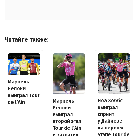
Читайте также:
Маркель
Белоки
выиграл Tour
Ноа Хоббс
Маркель
de l’Ain
выиграл
Белоки
спринт
выиграл
у Дайнезе
второй этап
на первом
Tour de l’Ain
этапе Tour de
и захватил