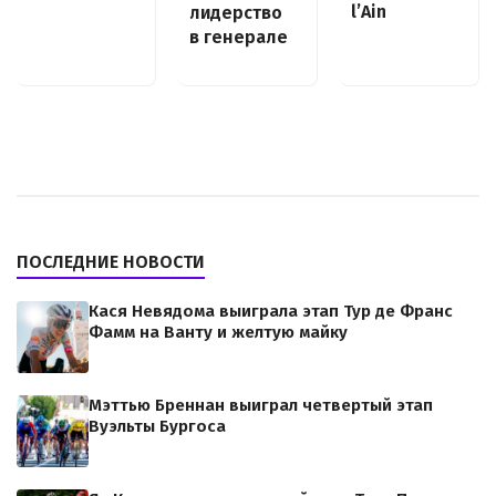
l’Ain
лидерство
в генерале
ПОСЛЕДНИЕ НОВОСТИ
Кася Невядома выиграла этап Тур де Франс
Фамм на Ванту и желтую майку
Мэттью Бреннан выиграл четвертый этап
Вуэльты Бургоса