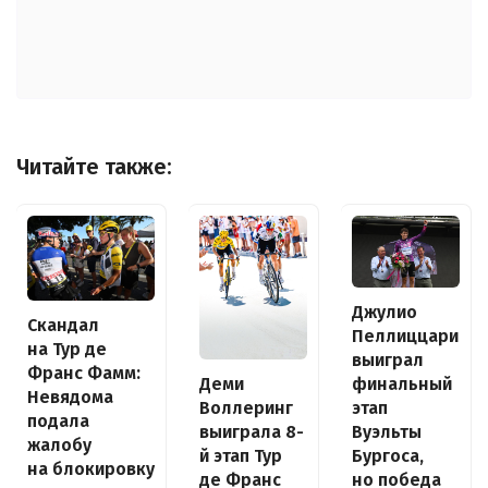
Читайте также:
Джулио
Скандал
Пеллиццари
на Тур де
выиграл
Франс Фамм:
Деми
финальный
Невядома
Воллеринг
этап
подала
выиграла 8-
Вуэльты
жалобу
й этап Тур
Бургоса,
на блокировку
де Франс
но победа