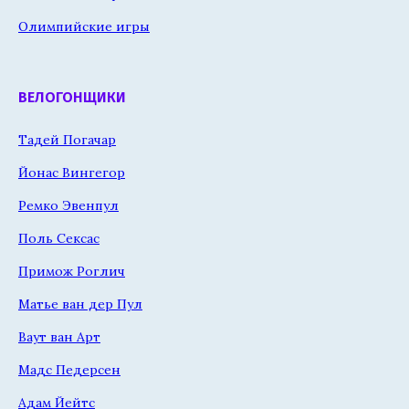
Олимпийские игры
ВЕЛОГОНЩИКИ
Тадей Погачар
Йонас Вингегор
Ремко Эвенпул
Поль Сексас
Примож Роглич
Матье ван дер Пул
Ваут ван Арт
Мадс Педерсен
Адам Йейтс