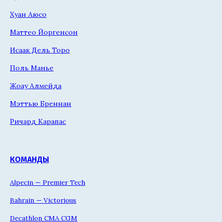
Хуан Аюсо
Маттео Йоргенсон
Исаак Дель Торо
Поль Манье
Жоау Алмейда
Мэттью Бреннан
Ричард Карапас
КОМАНДЫ
Alpecin — Premier Tech
Bahrain — Victorious
Decathlon CMA CGM