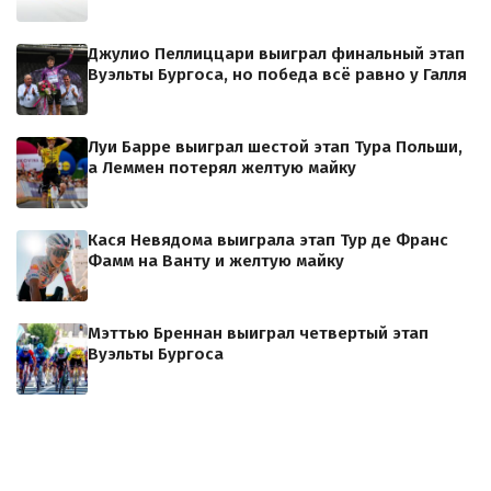
Джулио Пеллиццари выиграл финальный этап
Вуэльты Бургоса, но победа всё равно у Галля
Луи Барре выиграл шестой этап Тура Польши,
а Леммен потерял желтую майку
Кася Невядома выиграла этап Тур де Франс
Фамм на Ванту и желтую майку
Мэттью Бреннан выиграл четвертый этап
Вуэльты Бургоса