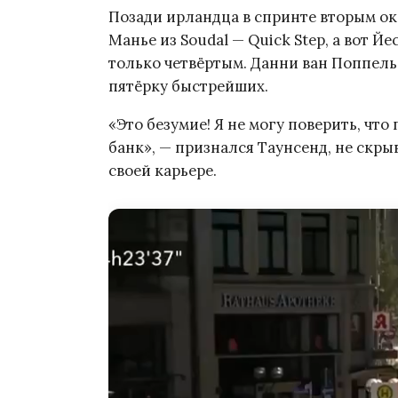
Позади ирландца в спринте вторым ока
Манье из Soudal — Quick Step, а вот Й
только четвёртым. Данни ван Поппель 
пятёрку быстрейших.
«Это безумие! Я не могу поверить, что
банк», — признался Таунсенд, не скры
своей карьере.