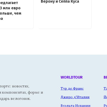
Верону и Сеппа Куса
предлагает
13 млн евро
больше, чем
ра
WORLDTOUR
В
орте: новостях,
Тур де Франс
Т
и компонентах, форме и
Джиро д'Италия
Й
ндарь велогонок.
Вуэльта Испании
Р