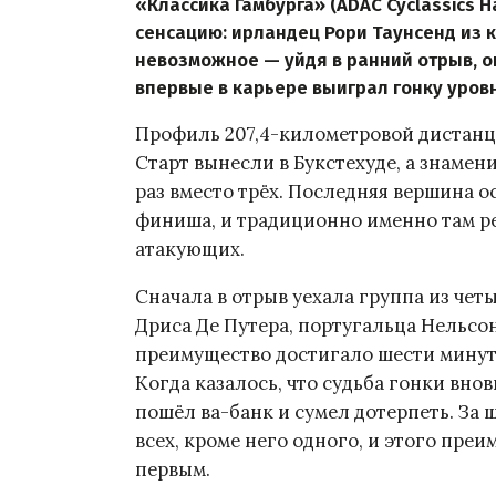
«Классика Гамбурга» (ADAC Cyclassics
сенсацию: ирландец Рори Таунсенд из 
невозможное — уйдя в ранний отрыв, о
впервые в карьере выиграл гонку уровн
Профиль 207,4-километровой дистанци
Старт вынесли в Букстехуде, а знаме
раз вместо трёх. Последняя вершина ос
финиша, и традиционно именно там ре
атакующих.
Сначала в отрыв уехала группа из чет
Дриса Де Путера, португальца Нельсо
преимущество достигало шести минут,
Когда казалось, что судьба гонки вно
пошёл ва-банк и сумел дотерпеть. За
всех, кроме него одного, и этого преи
первым.