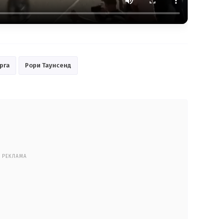
рга
Рори Таунсенд
РЕКЛАМА