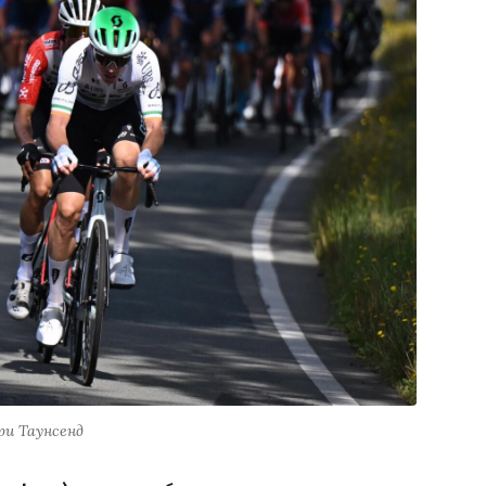
ри Таунсенд