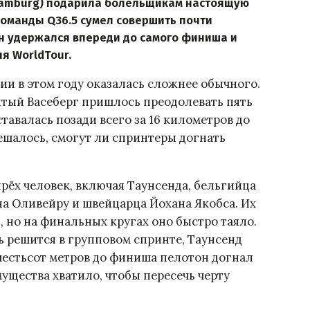
 Hamburg) подарила болельщикам настоящую
команды Q36.5 сумел совершить почти
н удержался впереди до самого финиша и
я WorldTour.
и в этом году оказалась сложнее обычного.
нитый Васеберг пришлось преодолевать пять
тавалась позади всего за 16 километров до
шалось, смогут ли спринтеры догнать
ырёх человек, включая Таунсенда, бельгийца
на Оливейру и швейцарца Йохана Якобса. Их
 но на финальных кругах оно быстро таяло.
вь решится в групповом спринте, Таунсенд
 шестьсот метров до финиша пелотон догнал
мущества хватило, чтобы пересечь черту