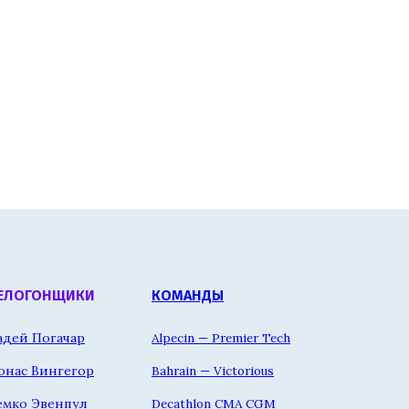
ЕЛОГОНЩИКИ
КОМАНДЫ
адей Погачар
Alpecin — Premier Tech
онас Вингегор
Bahrain — Victorious
емко Эвенпул
Decathlon CMA CGM