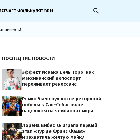
search
МАТЧАСТЬ
КАЛЬКУЛЯТОРЫ
ывайтесь!
ПОСЛЕДНИЕ НОВОСТИ
Эффект Исаака Дель Торо: как
мексиканский велоспорт
переживает ренессанс
Ремко Эвенепул после рекордной
победы в Сан-Себастьяне
нацелился на чемпионат мира
Лорена Вибес выиграла первый
этап «Тур де Франс Фамм»
и захватила жёлтую майку