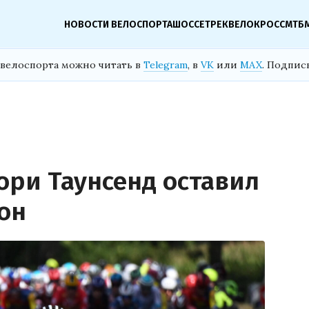
НОВОСТИ ВЕЛОСПОРТА
ШОССЕ
ТРЕК
ВЕЛОКРОСС
МТБ
велоспорта можно читать в
Telegram
, в
VK
или
MAX
. Подпис
Рори Таунсенд оставил
он