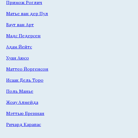
Примож Роглич
Матье ван дер Пул
Ваут ван Арт
Мадс Педерсен
Адам Йейтс
Хуан Аюсо
Маттео Йоргенсон
Исаак Дель Торо
Поль Манье
Жоау Алмейда
Мэттью Бреннан
Ричард Карапас