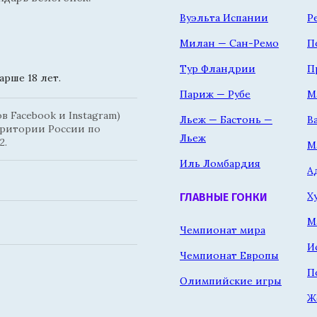
Вуэльта Испании
Р
Милан — Сан-Ремо
П
Тур Фландрии
П
рше 18 лет.
Париж — Рубе
М
 Facebook и Instagram)
Льеж — Бастонь —
В
рритории России по
Льеж
2.
М
Иль Ломбардия
А
Х
ГЛАВНЫЕ ГОНКИ
М
Чемпионат мира
И
Чемпионат Европы
П
Олимпийские игры
Ж