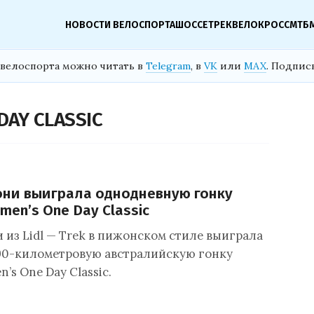
НОВОСТИ ВЕЛОСПОРТА
ШОССЕ
ТРЕК
ВЕЛОКРОСС
МТБ
велоспорта можно читать в
Telegram
, в
VK
или
MAX
. Подпис
AY CLASSIC
ни выиграла однодневную гонку
men’s One Day Classic
 из Lidl — Trek в пижонском стиле выиграла
90-километровую австралийскую гонку
’s One Day Classic.