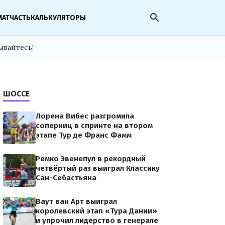
search
МАТЧАСТЬ
КАЛЬКУЛЯТОРЫ
ывайтесь!
ШОССЕ
Лорена Вибес разгромила
соперниц в спринте на втором
этапе Тур де Франс Фамм
Ремко Эвенепул в рекордный
четвёртый раз выиграл Классику
Сан-Себастьяна
Ваут ван Арт выиграл
королевский этап «Тура Дании»
и упрочил лидерство в генерале