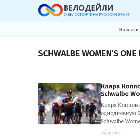
Новости 
SCHWALBE WOMEN’S ONE D
Клара Коппо
Schwalbe Wo
Клара Коппони
однодневную 
Schwalbe Women
26/01/2025