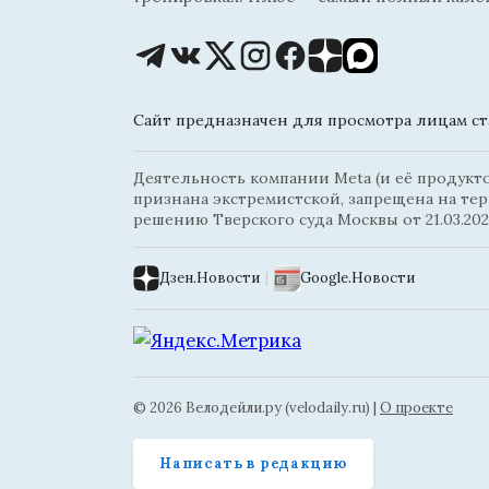
Сайт предназначен для просмотра лицам ста
Деятельность компании Meta (и её продуктов
признана экстремистской, запрещена на те
решению Тверского суда Москвы от 21.03.202
Дзен.Новости
|
Google.Новости
© 2026 Велодейли.ру (velodaily.ru) |
О проекте
Написать в редакцию