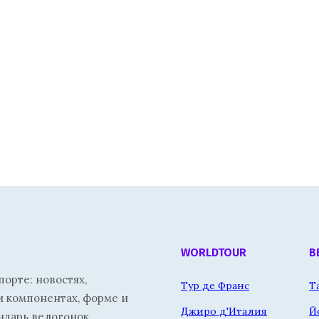
WORLDTOUR
В
орте: новостях,
Тур де Франс
Т
и компонентах, форме и
Джиро д'Италия
Й
ндарь велогонок.