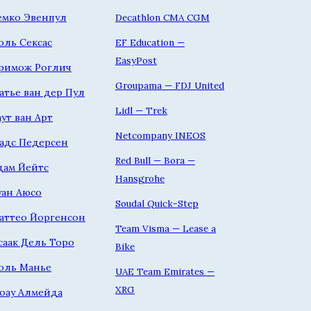
емко Эвенпул
Decathlon CMA CGM
оль Сексас
EF Education —
EasyPost
римож Роглич
Groupama — FDJ United
атье ван дер Пул
Lidl — Trek
аут ван Арт
Netcompany INEOS
адс Педерсен
Red Bull — Bora —
дам Йейтс
Hansgrohe
уан Аюсо
Soudal Quick-Step
аттео Йоргенсон
Team Visma — Lease a
саак Дель Торо
Bike
оль Манье
UAE Team Emirates —
XRG
оау Алмейда