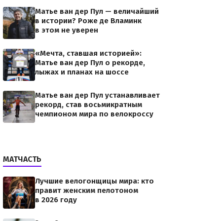
Матье ван дер Пул — величайший
в истории? Роже де Вламинк
в этом не уверен
«Мечта, ставшая историей»:
Матье ван дер Пул о рекорде,
лыжах и планах на шоссе
Матье ван дер Пул устанавливает
рекорд, став восьмикратным
чемпионом мира по велокроссу
МАТЧАСТЬ
Лучшие велогонщицы мира: кто
правит женским пелотоном
в 2026 году