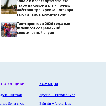
Зона 2 в велоспорте: что это
такое на самом деле и почему
«лёгкая» тренировка Погачара
загонит вас в красную зону
Топ-спринтеры 2026 года: как
изменился современный
велосипедный спринт
ЕЛОГОНЩИКИ
КОМАНДЫ
адей Погачар
Alpecin — Premier Tech
онас Вингегор
Bahrain — Victorious