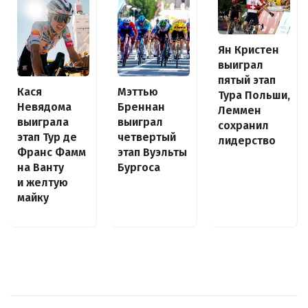
Ян Кристен
выиграл
пятый этап
Кася
Мэттью
Тура Польши,
Невядома
Бреннан
Леммен
выиграла
выиграл
сохранил
этап Тур де
четвертый
лидерство
Франс Фамм
этап Вуэльты
на Ванту
Бургоса
и желтую
майку