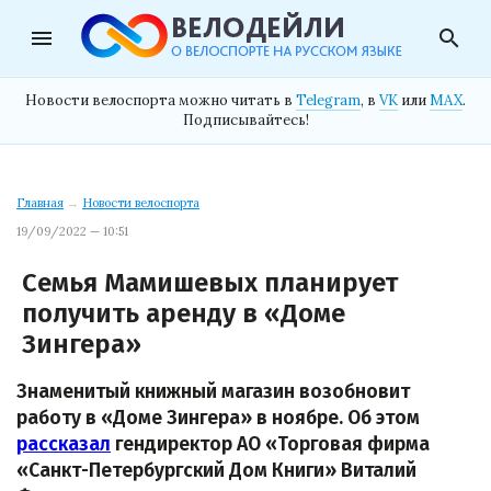
menu
search
Новости велоспорта можно читать в
Telegram
, в
VK
или
MAX
.
Подписывайтесь!
Главная
→
Новости велоспорта
19/09/2022 — 10:51
Семья Мамишевых планирует
получить аренду в «Доме
Зингера»
Знаменитый книжный магазин возобновит
работу в «Доме Зингера» в ноябре. Об этом
рассказал
гендиректор АО «Торговая фирма
«Санкт-Петербургский Дом Книги» Виталий