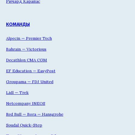
Ричард Карапас
КОМАНДЫ
Alpecin — Premier Tech
Bahrain — Victorious
Decathlon CMA CGM
EF Education — EasyPost
Groupama — FDJ United
Lidl — Trek
Netcompany INEOS
Red Bull — Bora — Hansgrohe
Soudal Quick-Step