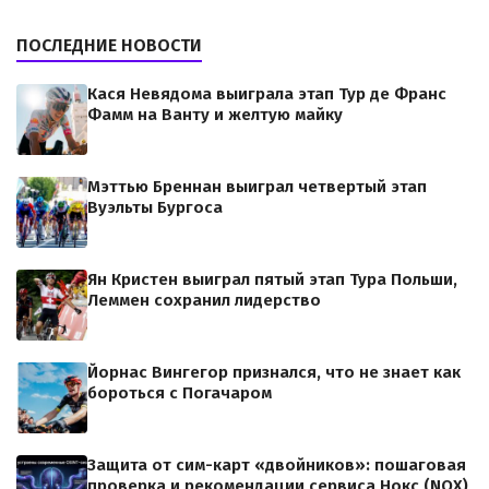
ПОСЛЕДНИЕ НОВОСТИ
Кася Невядома выиграла этап Тур де Франс
Фамм на Ванту и желтую майку
Мэттью Бреннан выиграл четвертый этап
Вуэльты Бургоса
Ян Кристен выиграл пятый этап Тура Польши,
Леммен сохранил лидерство
Йорнас Вингегор признался, что не знает как
бороться с Погачаром
Защита от сим-карт «двойников»: пошаговая
проверка и рекомендации сервиса Нокс (NOX)