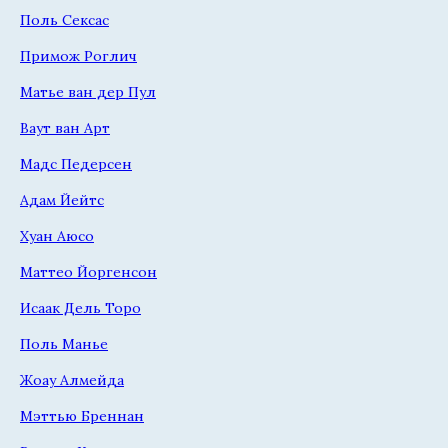
Поль Сексас
Примож Роглич
Матье ван дер Пул
Ваут ван Арт
Мадс Педерсен
Адам Йейтс
Хуан Аюсо
Маттео Йоргенсон
Исаак Дель Торо
Поль Манье
Жоау Алмейда
Мэттью Бреннан