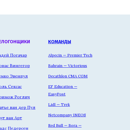
ЕЛОГОНЩИКИ
КОМАНДЫ
адей Погачар
Alpecin — Premier Tech
онас Вингегор
Bahrain — Victorious
емко Эвенпул
Decathlon CMA CGM
оль Сексас
EF Education —
EasyPost
римож Роглич
Lidl — Trek
атье ван дер Пул
Netcompany INEOS
аут ван Арт
Red Bull — Bora —
адс Педерсен