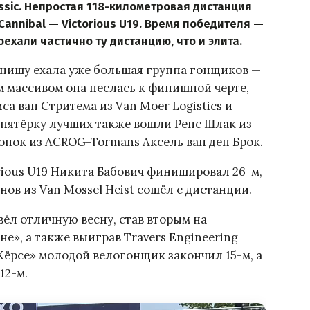
ssic. Непростая 118-километровая дистанция
annibal — Victorious U19. Время победителя —
оехали частично ту дистанцию, что и элита.
инишу ехала уже большая группа гонщиков —
 массивом она неслась к финишной черте,
а ван Стритема из Van Moer Logistics и
 пятёрку лучших также вошли Ренс Шлак из
лчонок из ACROG-Tormans Аксель ван ден Брок.
orious U19 Никита Бабович финишировал 26-м,
нов из Van Mossel Heist сошёл с дистанции.
вёл отличную весну, став вторым на
», а также выиграв Travers Engineering
Кёрсе» молодой велогонщик закончил 15-м, а
12-м.