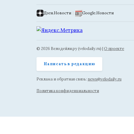
Дзен.Новости
|
Google.Новости
© 2026 Велодейли.ру (velodaily.ru) |
О проекте
Написать в редакцию
Реклама и обратная связь:
news@velodaily.ru
Политика конфиденциальности