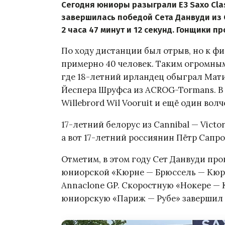
Сегодня юниоры разыграли E3 Saxo Cla
завершилась победой Сета Данвуди из C
2 часа 47 минут и 12 секунд. Гонщики пр
По ходу дистанции был отрыв, но к ф
примерно 40 человек. Таким огромным
где 18-летний ирландец обыграл Матис
Йеспера Шруфса из ACROG-Tormans. В
Willebrord Wil Vooruit и ещё один во
17-летний белорус из Cannibal — Vict
а вот 17-летний россиянин Пётр Сапро
Отметим, в этом году Сет Данвуди про
юниорской «Кюрне — Брюссель — Кюрне
Annaclone GP. Скоростную «Нокере — 
юниорскую «Париж — Рубе» завершил 