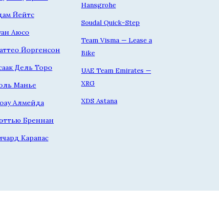
Hansgrohe
дам Йейтс
Soudal Quick-Step
уан Аюсо
Team Visma — Lease a
аттео Йоргенсон
Bike
саак Дель Торо
UAE Team Emirates —
XRG
оль Манье
XDS Astana
оау Алмейда
эттью Бреннан
ичард Карапас