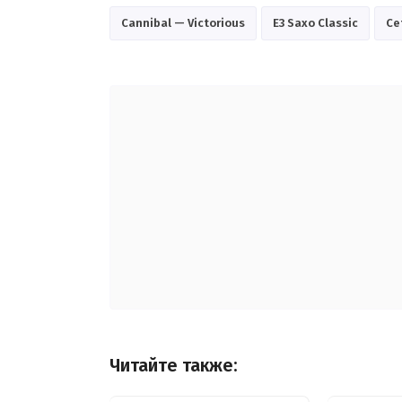
Cannibal — Victorious
E3 Saxo Classic
Се
Читайте также: