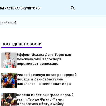
search
МАТЧАСТЬ
КАЛЬКУЛЯТОРЫ
ывайтесь!
ПОСЛЕДНИЕ НОВОСТИ
Эффект Исаака Дель Торо: как
мексиканский велоспорт
переживает ренессанс
Ремко Эвенепул после рекордной
победы в Сан-Себастьяне
нацелился на чемпионат мира
Лорена Вибес выиграла первый
этап «Тур де Франс Фамм»
и захватила жёлтую майку