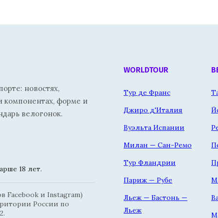
WORLDTOUR
В
орте: новостях,
Тур де Франс
Т
и компонентах, форме и
Джиро д'Италия
Й
ндарь велогонок.
Вуэльта Испании
Р
Милан — Сан-Ремо
П
Тур Фландрии
П
рше 18 лет.
Париж — Рубе
М
 Facebook и Instagram)
Льеж — Бастонь —
В
рритории России по
Льеж
2.
М