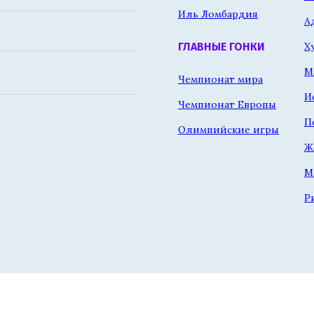
Иль Ломбардия
А
Х
ГЛАВНЫЕ ГОНКИ
М
Чемпионат мира
И
Чемпионат Европы
П
Олимпийские игры
Ж
М
Р