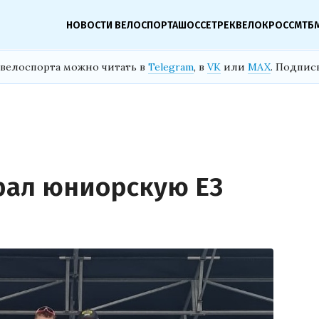
НОВОСТИ ВЕЛОСПОРТА
ШОССЕ
ТРЕК
ВЕЛОКРОСС
МТБ
велоспорта можно читать в
Telegram
, в
VK
или
MAX
. Подпис
рал юниорскую E3