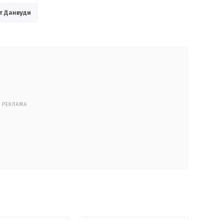
т Данвуди
РЕКЛАМА