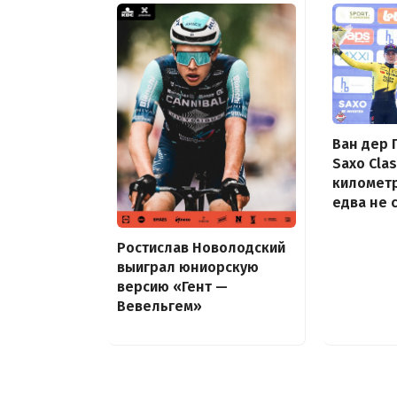
Ван дер 
Saxo Clas
километ
едва не 
Ростислав Новолодский
выиграл юниорскую
версию «Гент —
Вевельгем»