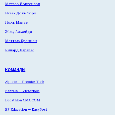
Маттео Йоргенсон
Исаак Дель Торо
Поль Манье
Жоау Алмейда
Мэттью Бреннан
Ричард Карапас
КОМАНДЫ
Alpecin — Premier Tech
Bahrain — Victorious
Decathlon CMA CGM
EF Education — EasyPost