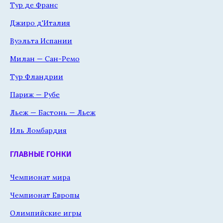
Тур де Франс
Джиро д'Италия
Вуэльта Испании
Милан — Сан-Ремо
Тур Фландрии
Париж — Рубе
Льеж — Бастонь — Льеж
Иль Ломбардия
ГЛАВНЫЕ ГОНКИ
Чемпионат мира
Чемпионат Европы
Олимпийские игры