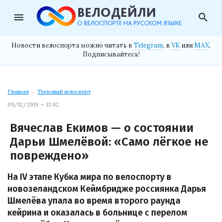
menu
search
Новости велоспорта можно читать в
Telegram
, в
VK
или
MAX
.
Подписывайтесь!
Главная
→
Трековый велоспорт
09/12/2019 — 13:02
Вячеслав Екимов — о состоянии
Дарьи Шмелёвой: «Само лёгкое не
повреждено»
На IV этапе Кубка мира по велоспорту в
новозеландском Кеймбридже россиянка Дарья
Шмелёва упала во время второго раунда
кейрина и оказалась в больнице с перелом