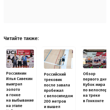
Читайте также:
Россиянин
Обзор
Российский
Илья Савекин
первого дня
трековик
выиграл
Кубок мира
после завала
золото
по велоспорт
пробежал
в гонке
на треке
с велосипедом
на выбывание
в Гонконге
200 метров
на этапе
и вышел