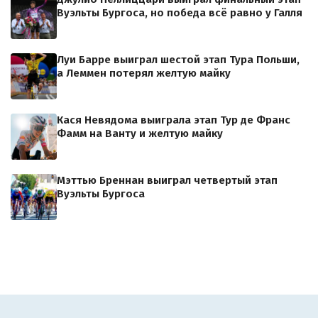
Вуэльты Бургоса, но победа всё равно у Галля
Луи Барре выиграл шестой этап Тура Польши,
а Леммен потерял желтую майку
Кася Невядома выиграла этап Тур де Франс
Фамм на Ванту и желтую майку
Мэттью Бреннан выиграл четвертый этап
Вуэльты Бургоса