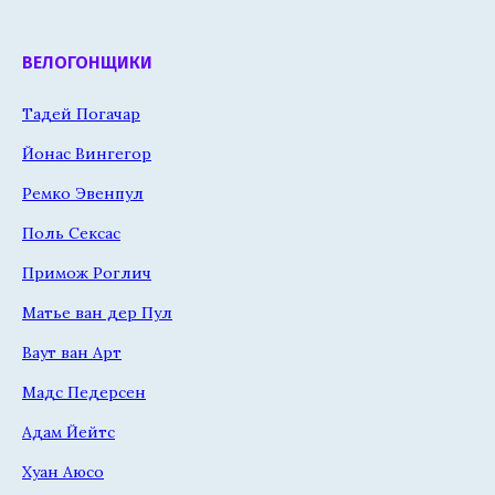
ВЕЛОГОНЩИКИ
Тадей Погачар
Йонас Вингегор
Ремко Эвенпул
Поль Сексас
Примож Роглич
Матье ван дер Пул
Ваут ван Арт
Мадс Педерсен
Адам Йейтс
Хуан Аюсо