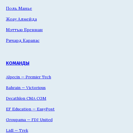
Поль Манье
Жоау Алмейда
Мэттью Бреннан
Ричард Карапас
КОМАНДЫ
Alpecin — Premier Tech
Bahrain — Victorious
Decathlon CMA CGM
EF Education — EasyPost
Groupama — FDJ United
Lidl — Trek