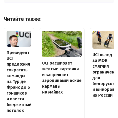
Читайте также:
Президент
UCI вслед
UCI
за МОК
UCI расширяет
предложил
смягчил
жёлтые карточки
сократить
ограничени
и запрещает
команды
для
аэродинамические
на Тур де
белорусов
карманы
Франс до 6
и юниоров
на майках
гонщиков
из России
и ввести
бюджетный
потолок