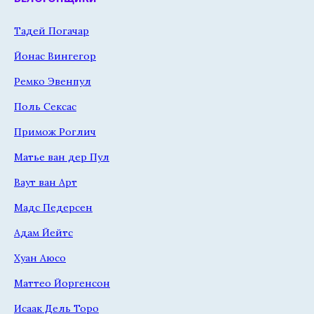
Тадей Погачар
Йонас Вингегор
Ремко Эвенпул
Поль Сексас
Примож Роглич
Матье ван дер Пул
Ваут ван Арт
Мадс Педерсен
Адам Йейтс
Хуан Аюсо
Маттео Йоргенсон
Исаак Дель Торо