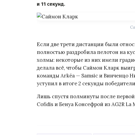
и 11 секунд.
Са
Если две трети дистанции были относ
полностью раздробила пелотон на ку
холмы: некоторые из них имели градиен
делала всё, чтобы Саймон Кларк выиг
команды Arkéa — Samsic и Винченцо Ни
уступил в итоге 2 секунды победители
Лишь спустя полминуты после перво
Cofidis и Бенуа Консефрой из AG2R La 