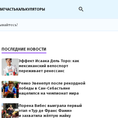
search
МАТЧАСТЬ
КАЛЬКУЛЯТОРЫ
ывайтесь!
ПОСЛЕДНИЕ НОВОСТИ
Эффект Исаака Дель Торо: как
мексиканский велоспорт
переживает ренессанс
Ремко Эвенепул после рекордной
победы в Сан-Себастьяне
нацелился на чемпионат мира
Лорена Вибес выиграла первый
этап «Тур де Франс Фамм»
и захватила жёлтую майку