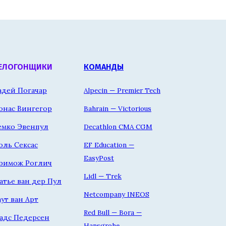
ЕЛОГОНЩИКИ
КОМАНДЫ
адей Погачар
Alpecin — Premier Tech
онас Вингегор
Bahrain — Victorious
емко Эвенпул
Decathlon CMA CGM
оль Сексас
EF Education —
EasyPost
римож Роглич
Lidl — Trek
атье ван дер Пул
Netcompany INEOS
аут ван Арт
Red Bull — Bora —
адс Педерсен
Hansgrohe