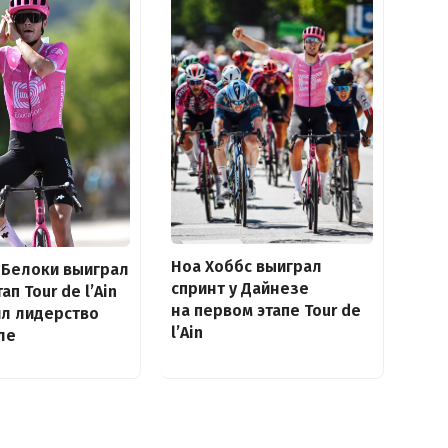
Ноа Хоббс выиграл
 Белоки выиграл
спринт у Дайнезе
ап Tour de l’Ain
на первом этапе Tour de
ил лидерство
l’Ain
ле