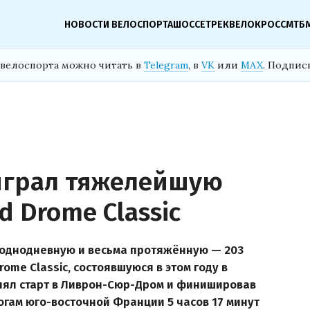
НОВОСТИ ВЕЛОСПОРТА
ШОССЕ
ТРЕК
ВЕЛОКРОСС
МТБ
велоспорта можно читать в
Telegram
, в
VK
или
MAX
. Подпис
играл тяжелейшую
d Drome Classic
л однодневную и весьма протяжённую — 203
ome Classic, состоявшуюся в этом году в
инял старт в Ливрон-Сюр-Дром и финишировав
огам юго-восточной Франции 5 часов 17 минут