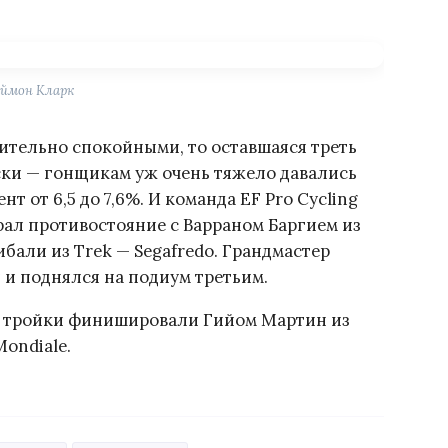
ймон Кларк
ительно спокойными, то оставшаяся треть
ски — гонщикам уж очень тяжело давались
т от 6,5 до 7,6%. И команда EF Pro Cycling
рал противостояние с Варраном Баргием из
бали из Trek — Segafredo. Грандмастер
 и поднялся на подиум третьим.
й тройки финишировали Гийом Мартин из
Mondiale.