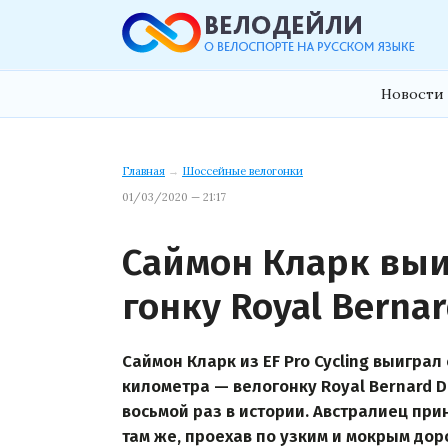
Новости 
Главная
→
Шоссейные велогонки
01/03/2020 — 21:17
Саймон Кларк вы
гонку Royal Bernar
Саймон Кларк из EF Pro Cycling выигра
километра — велогонку Royal Bernard Dr
восьмой раз в истории. Австралиец пр
там же, проехав по узким и мокрым дор