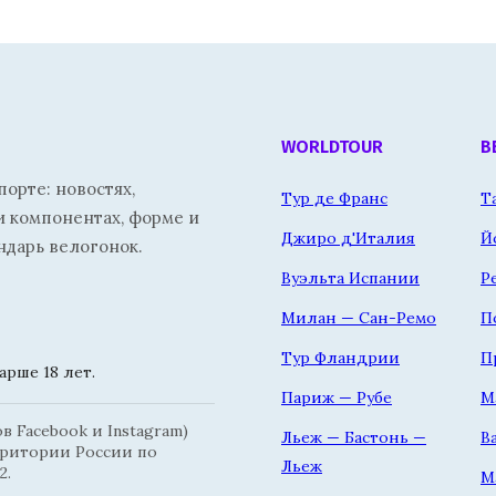
WORLDTOUR
В
орте: новостях,
Тур де Франс
Т
и компонентах, форме и
Джиро д'Италия
Й
ндарь велогонок.
Вуэльта Испании
Р
Милан — Сан-Ремо
П
Тур Фландрии
П
рше 18 лет.
Париж — Рубе
М
 Facebook и Instagram)
Льеж — Бастонь —
В
рритории России по
Льеж
2.
М