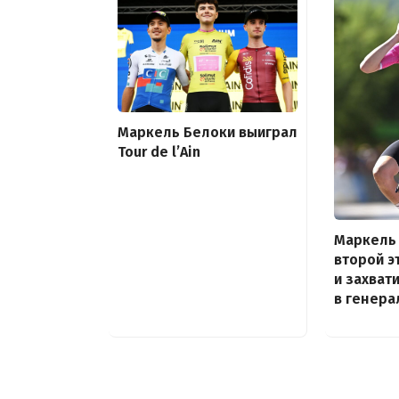
Маркель Белоки выиграл
Tour de l’Ain
Маркель
второй эт
и захват
в генера