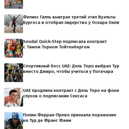
Феликс Галль выиграл третий этап Вуэльты
Бургоса и отобрал лидерство у Оскара Онли
Soudal Quick-Step подписала контракт
с Тимом Торном Тойтенбергом
Спортивный босс UAE: Дель Торо выбрал Тур
вместо Джиро, чтобы учиться у Погачара
UAE продлила контракт с Дель Торо на фоне
слухов о подписании Сексаса
Полин Ферран-Прево признала поражение
на Тур де Франс Фамм