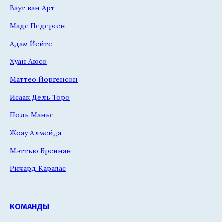
Ваут ван Арт
Мадс Педерсен
Адам Йейтс
Хуан Аюсо
Маттео Йоргенсон
Исаак Дель Торо
Поль Манье
Жоау Алмейда
Мэттью Бреннан
Ричард Карапас
КОМАНДЫ