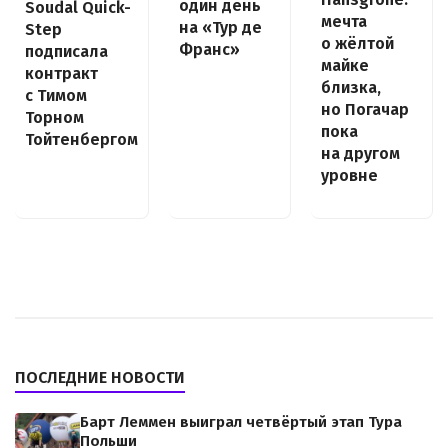
один день
Soudal Quick-
мечта
на «Тур де
Step
о жёлтой
Франс»
подписала
майке
контракт
близка,
с Тимом
но Погачар
Торном
пока
Тойтенбергом
на другом
уровне
ПОСЛЕДНИЕ НОВОСТИ
Барт Леммен выиграл четвёртый этап Тура
Польши