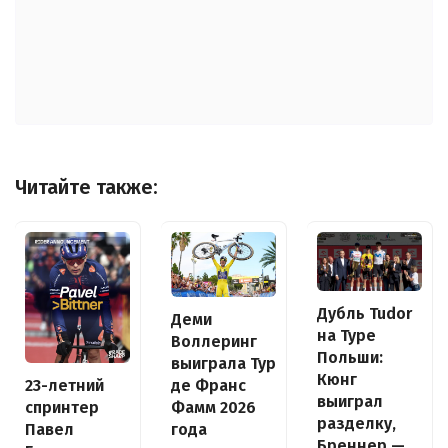
Читайте также:
Дубль Tudor
Деми
на Туре
Воллеринг
Польши:
выиграла Тур
Кюнг
де Франс
23-летний
выиграл
Фамм 2026
спринтер
разделку,
года
Павел
Бреннер —