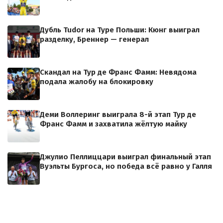
Дубль Tudor на Туре Польши: Кюнг выиграл
разделку, Бреннер — генерал
Скандал на Тур де Франс Фамм: Невядома
подала жалобу на блокировку
Деми Воллеринг выиграла 8-й этап Тур де
Франс Фамм и захватила жёлтую майку
Джулио Пеллиццари выиграл финальный этап
Вуэльты Бургоса, но победа всё равно у Галля