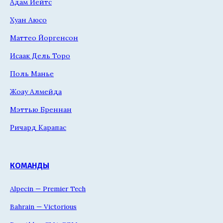
Адам Йейтс
Хуан Аюсо
Маттео Йоргенсон
Исаак Дель Торо
Поль Манье
Жоау Алмейда
Мэттью Бреннан
Ричард Карапас
КОМАНДЫ
Alpecin — Premier Tech
Bahrain — Victorious