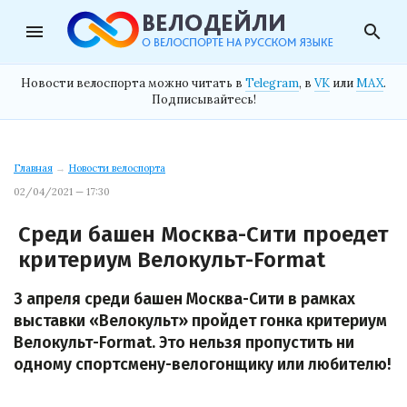
menu
search
Новости велоспорта можно читать в
Telegram
, в
VK
или
MAX
.
Подписывайтесь!
Главная
→
Новости велоспорта
02/04/2021 — 17:30
Среди башен Москва-Сити проедет
критериум Велокульт-Format
3 апреля среди башен Москва-Сити в рамках
выставки «Велокульт» пройдет гонка критериум
Велокульт-Format. Это нельзя пропустить ни
одному спортсмену-велогонщику или любителю!