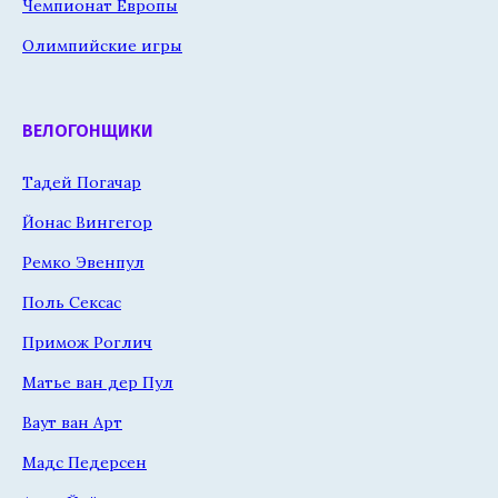
Чемпионат Европы
Олимпийские игры
ВЕЛОГОНЩИКИ
Тадей Погачар
Йонас Вингегор
Ремко Эвенпул
Поль Сексас
Примож Роглич
Матье ван дер Пул
Ваут ван Арт
Мадс Педерсен