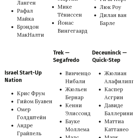
Ланген
Мике
Люк Роу
Рафал
Тёниссен
Дилан ван
Майка
Йонас
Барле
Брэндон
Вингегаард
МакНалти
Trek —
Deceuninck —
Segafredo
Quick-Step
Israel Start-Up
Винченцо
Жюлиан
Nation
Нибали
Алафилипп
Жюльен
Каспер
Крис Фрум
Бернар
Асгрин
Гийом Буавен
Кенни
Давиде
Омер
Элиссонд
Баллерини
Голдштейн
Бауке
Маттиа
Андре
Моллема
Каттанео
Грайпель
Мадс
Марк