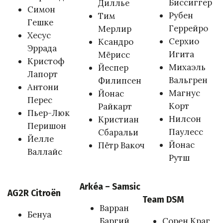
Биссиггер
Диллье
Симон
Рубен
Тим
Гешке
Геррейро
Мерлир
Хесус
Серхио
Ксандро
Эррада
Игита
Мёрисс
Кристоф
Михаэль
Йеспер
Лапорт
Вальгрен
Филипсен
Антони
Магнус
Йонас
Перес
Корт
Райкарт
Пьер-Люк
Нилсон
Кристиан
Перишон
Паулесс
Сбаральи
Йелле
Йонас
Пётр Вакоч
Валлайс
Рутш
Arkéa – Samsic
AG2R Citroën
Team DSM
Варран
Бенуа
Баргий
Сорен Краг