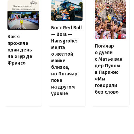
Босс Red Bull
— Bora —
Как я
Hansgrohe:
прожила
Погачар
мечта
один день
о дуэли
о жёлтой
на «Тур де
с Матье ван
майке
Франс»
дер Пулом
близка,
в Париже:
но Погачар
«Мы
пока
говорили
на другом
без слов»
уровне