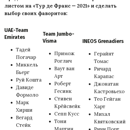
листом на «Тур де Франс — 2021» и сделать
выбор своих фаворитов:
UAE-Team
Team Jumbo-
Emirates
Visma
INEOS Grenadiers
Тадей
Примож
Герайнт
Погачар
Роглич
Томас
Миккель
Ваут ван
Ричард
Бьерг
Арт
Карапас
Руй Кошта
Роберт
Джонатан
Давиде
Гесинк
Кастровьехо
Формоло
Стивен
Тео Гейган
Марк
Крёйсвейк
Харт
Хирши
Сепп Кусс
Михал
Вегард
Тони
Квятковский
Стейк
Мартин
Ричи Порт