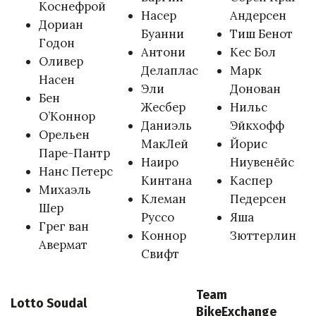
Коснефрой
Насер
Андерсен
Дориан
Буанни
Тиш Бенот
Годон
Антони
Кес Бол
Оливер
Делаплас
Марк
Насен
Эли
Донован
Бен
Жесбер
Нильс
О’Коннор
Даниэль
Эйкхофф
Орельен
МакЛей
Йорис
Паре-Пантр
Наиро
Ниувенёйс
Нанс Петерс
Кинтана
Каспер
Михаэль
Клеман
Педерсен
Шер
Руссо
Яша
Грег ван
Коннор
Зюттерлин
Авермат
Свифт
Team
Lotto Soudal
BikeExchange