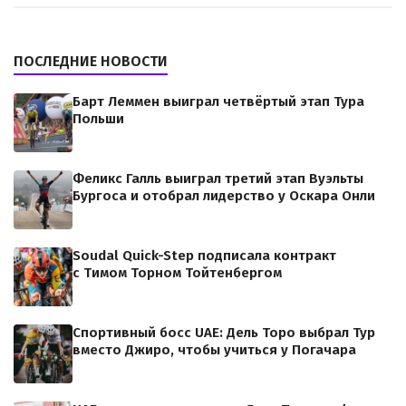
ПОСЛЕДНИЕ НОВОСТИ
Барт Леммен выиграл четвёртый этап Тура
Польши
Феликс Галль выиграл третий этап Вуэльты
Бургоса и отобрал лидерство у Оскара Онли
Soudal Quick-Step подписала контракт
с Тимом Торном Тойтенбергом
Спортивный босс UAE: Дель Торо выбрал Тур
вместо Джиро, чтобы учиться у Погачара