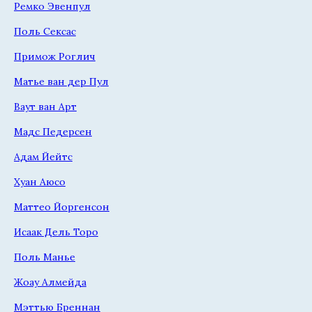
Ремко Эвенпул
Поль Сексас
Примож Роглич
Матье ван дер Пул
Ваут ван Арт
Мадс Педерсен
Адам Йейтс
Хуан Аюсо
Маттео Йоргенсон
Исаак Дель Торо
Поль Манье
Жоау Алмейда
Мэттью Бреннан