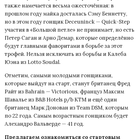
также намечается весьма ожесточённая: в
прошлом году майка досталась Сэму Беннетту,
но в этом году гонщик Deceuninck — Quick-Step
участия в «Большой петле» не принимает, но есть
Петер Саган и Арно Демар, которые определённо
будут главными фаворитами в борьбе за этот
трофей. Нельзя исключать из борьбы и Калеба
Юэна из Lotto Soudal.
Отметим, самыми молодыми гонщиками,
которые выйдут на старт, станут британец Фред
Райт из Bahrain — Victorious, француз Максим
Шавалье из B&B Hotels p/b KTM и ещё один
британец Марк Донован из Team DSM, которым
по 22 года. Самым возрастным гонщиком будет
Алехандро Вальверде — 41 год.
Предлагаем ознакомиться со стартовым