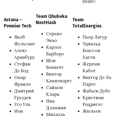
Йейтс
Team Qhubeka
Astana –
Team
NextHash
Premier Tech
TotalEnergies
Серхио
Якоб
Пьер Латур
Энао
Фульсанг
Эдвальд
Карлос
Алекс
Боассон
Барберо
Аранбуру
Хаген
Шон
Стефан
Жереми
Беннетт
Де Бод
Кабот
Виктор
Омар
Виктор Де Ла
Кампенартс
Фраиле
Парте
Саймон
Дмитрий
Фабьен Дубе
Кларк
Груздев
Кристиан
Ник
Уго Уль
Родригес
Дламини
Ион
Жюльен
Михаэль