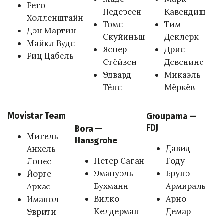
Рето
Педерсен
Кавендиш
Холленштайн
Томс
Тим
Дэн Мартин
Скуйиньш
Деклерк
Майкл Вудс
Яспер
Дрис
Риц Цабель
Стёйвен
Девенинс
Эдвард
Микаэль
Тёнс
Мёркёв
Movistar Team
Groupama —
FDJ
Bora —
Мигель
Hansgrohe
Давид
Анхель
Петер Саган
Году
Лопес
Эмануэль
Бруно
Йорге
Бухманн
Армираль
Аркас
Вилко
Арно
Иманол
Келдерман
Демар
Эврити