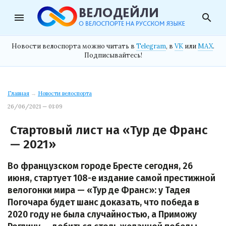
menu
search
Новости велоспорта можно читать в
Telegram
, в
VK
или
MAX
.
Подписывайтесь!
Главная
→
Новости велоспорта
26/06/2021 — 01:09
Стартовый лист на «Тур де Франс
— 2021»
Во французском городе Бресте сегодня, 26
июня, стартует 108-е издание самой престижной
велогонки мира — «Тур де Франс»: у Тадея
Погочара будет шанс доказать, что победа в
2020 году не была случайностью, а Приможу