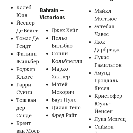
Калеб
Bahrain —
Майкл
Юэн
Victorious
Мэттьюс
Йеспер
Эстебан
Джек Хейг
Де Бёйст
Чавес
Пельо
Томас Де
Люк
Бильбао
Гендт
Дарбридж
Сонни
Филипп
Лукас
Кольбрелли
Жильбер
Гамильтон
Марко
Роджер
Амунд
Халлер
Клюге
Грондаль
Матей
Гарри
Янсен
Мохорич
Суини
Кристофер
Ваут Пулс
Тош ван
Юуль-
Дилан Тёнс
дер
Йенсен
Фред Райт
Санде
Лука Мезгец
Брент
Саймон
ван Моер