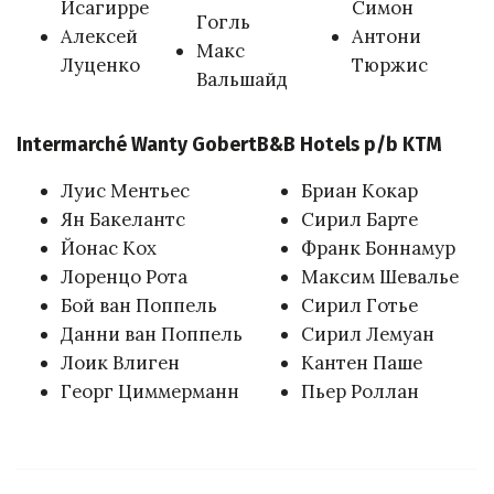
Исагирре
Симон
Гогль
Алексей
Антони
Макс
Луценко
Тюржис
Вальшайд
Intermarché Wanty Gobert
B&B Hotels p/b KTM
Луис Ментьес
Бриан Кокар
Ян Бакелантс
Сирил Барте
Йонас Кох
Франк Боннамур
Лоренцо Рота
Максим Шевалье
Бой ван Поппель
Сирил Готье
Данни ван Поппель
Сирил Лемуан
Лоик Влиген
Кантен Паше
Георг Циммерманн
Пьер Роллан