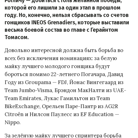
Рогличу — добиться столь желанной победы,
которой его лишили за один этап в прошлом
году. Но, конечно, нельзя сбрасывать со счетов
гонщиков INEOS Grenadiers, которые выставили
весьма боевой состав во главе с Герайнтом
Томасом.
Довольно интересной должна быть борьба во
всех без исключения номинациях: за белую
майку лучшего молодого гонщика будут
бороться помимо 22-летнего Погачара, Давид
Году из Groupama — FDJ, Йонас Вингегаард из
Team Jumbo-Visma, Брэндон МакНалти из UAE-
Team Emirates, Лукас Гамильтон из Team
BikeExchange, Орельен Паре-Пантр из AG2R
Citroën и Нилсон Паулесс из EF Education —
Nippo.
За зелёную майку лучшего спринтера борьба