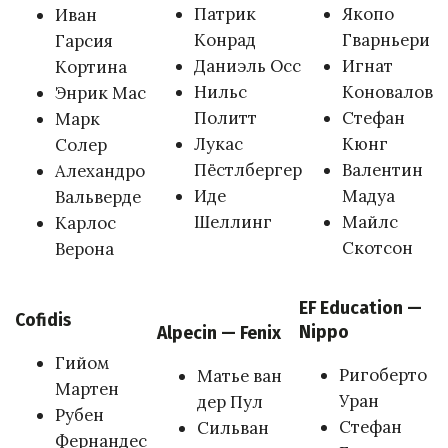
Патрик
Якопо
Иван
Конрад
Гварньери
Гарсия
Даниэль Осс
Игнат
Кортина
Нильс
Коновалов
Энрик Мас
Политт
Стефан
Марк
Лукас
Кюнг
Солер
Пёстлбергер
Валентин
Алехандро
Иде
Мадуа
Вальверде
Шеллинг
Майлс
Карлос
Скотсон
Верона
EF Education —
Cofidis
Nippo
Alpecin — Fenix
Гийом
Ригоберто
Матье ван
Мартен
Уран
дер Пул
Рубен
Стефан
Сильван
Фернандес