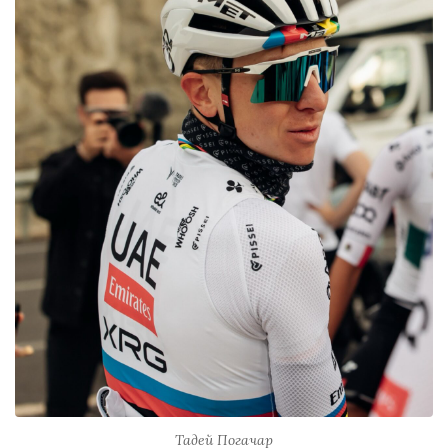
Тадей Погачар