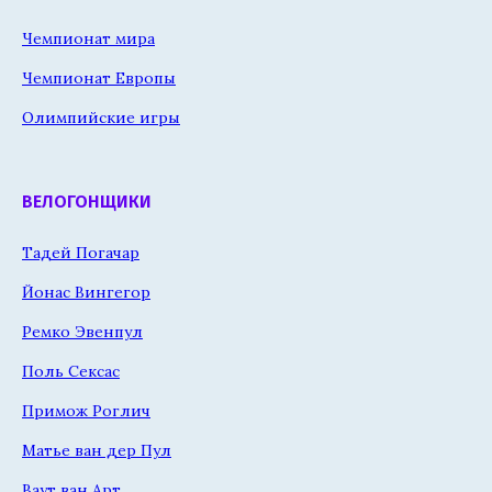
Чемпионат мира
Чемпионат Европы
Олимпийские игры
ВЕЛОГОНЩИКИ
Тадей Погачар
Йонас Вингегор
Ремко Эвенпул
Поль Сексас
Примож Роглич
Матье ван дер Пул
Ваут ван Арт