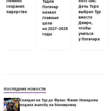
босс UAE:
Леммен
Тадей
Дель Торо
сохранил
Погачар
выбрал Тур
лидерство
назвал
вместо
главные
Джиро,
цели
чтобы
на 2027–2028
учиться
годы
у Погачара
ПОСЛЕДНИЕ НОВОСТИ
Скандал на Тур де Франс Фамм: Невядома
подала жалобу на блокировку