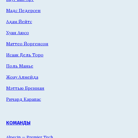
Мадс Педерсен
Адам Йейтс
Хуан Аюсо
Маттео Йоргенсон
Исаак Дель Торо
Поль Манье
Жоау Алмейда
Мэттью Бреннан
Ричард Карапас
КОМАНДЫ
Alpecin — Premier Tech