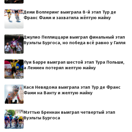
Деми Воллеринг выиграла 8-й этап Тур де
Франс Фамм и захватила жёлтую майку
Джулио Пеллиццари выиграл финальный этап
Вуэльты Бургоса, но победа всё равно у Галля
Луи Барре выиграл шестой этап Тура Польши,
а Леммен потерял желтую майку
Кася Невядома выиграла этап Тур де Франс
Фамм на Ванту и желтую майку
Мэттью Бреннан выиграл четвертый этап
Вуэльты Бургоса