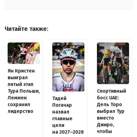
Читайте также:
Ян Кристен
выиграл
пятый этап
Спортивный
Тура Польши,
босс UAE:
Леммен
Тадей
Дель Торо
сохранил
Погачар
выбрал Тур
лидерство
назвал
вместо
главные
Джиро,
цели
чтобы
на 2027–2028