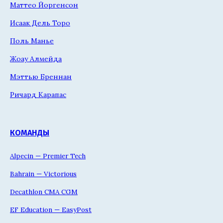
Маттео Йоргенсон
Исаак Дель Торо
Поль Манье
Жоау Алмейда
Мэттью Бреннан
Ричард Карапас
КОМАНДЫ
Alpecin — Premier Tech
Bahrain — Victorious
Decathlon CMA CGM
EF Education — EasyPost