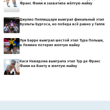
Франс Фамм и захватила жёлтую майку
Джулио Пеллиццари выиграл финальный этап
Вуэльты Бургоса, но победа всё равно у Галля
Луи Барре выиграл шестой этап Тура Польши,
а Леммен потерял желтую майку
Кася Невядома выиграла этап Тур де Франс
Фамм на Ванту и желтую майку