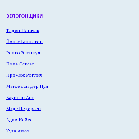
ВЕЛОГОНЩИКИ
Тадей Погачар
Йонас Вингегор
Ремко Эвенпул
Поль Сексас
Примож Роглич
Матье ван дер Пул
Ваут ван Арт
Мадс Педерсен
Адам Йейтс
Хуан Аюсо