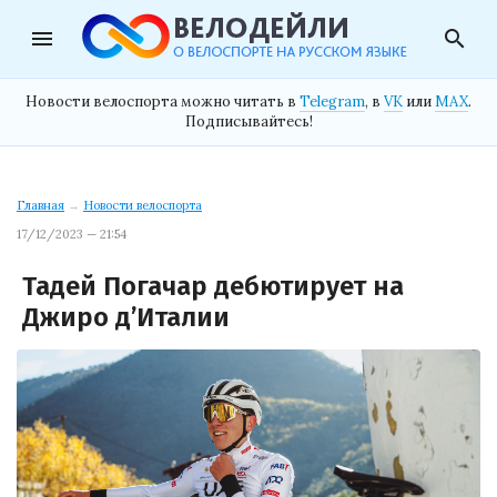
menu
search
Новости велоспорта можно читать в
Telegram
, в
VK
или
MAX
.
Подписывайтесь!
Главная
→
Новости велоспорта
17/12/2023 — 21:54
Тадей Погачар дебютирует на
Джиро д’Италии