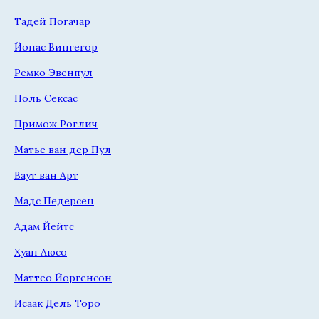
Тадей Погачар
Йонас Вингегор
Ремко Эвенпул
Поль Сексас
Примож Роглич
Матье ван дер Пул
Ваут ван Арт
Мадс Педерсен
Адам Йейтс
Хуан Аюсо
Маттео Йоргенсон
Исаак Дель Торо