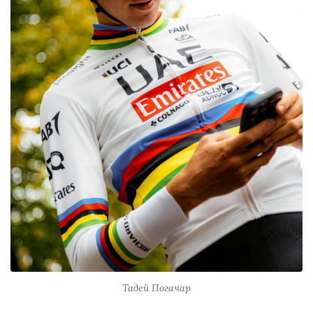
Тадей Погачар