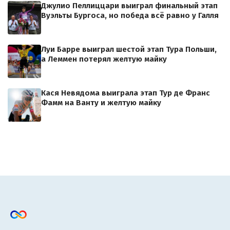
Джулио Пеллиццари выиграл финальный этап
Вуэльты Бургоса, но победа всё равно у Галля
Луи Барре выиграл шестой этап Тура Польши,
а Леммен потерял желтую майку
Кася Невядома выиграла этап Тур де Франс
Фамм на Ванту и желтую майку