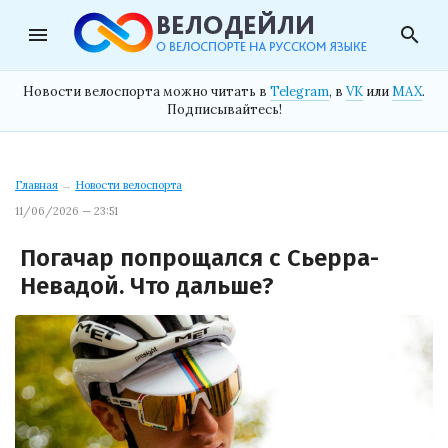
menu
search
Новости велоспорта можно читать в
Telegram
, в
VK
или
MAX
.
Подписывайтесь!
Главная
→
Новости велоспорта
11/06/2026 — 23:51
Погачар попрощался с Сьерра-
Невадой. Что дальше?