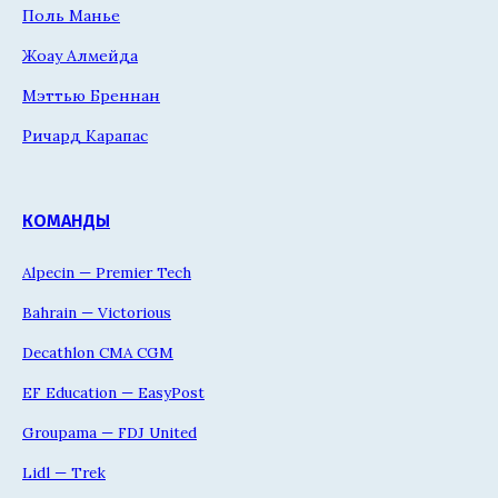
Поль Манье
Жоау Алмейда
Мэттью Бреннан
Ричард Карапас
КОМАНДЫ
Alpecin — Premier Tech
Bahrain — Victorious
Decathlon CMA CGM
EF Education — EasyPost
Groupama — FDJ United
Lidl — Trek