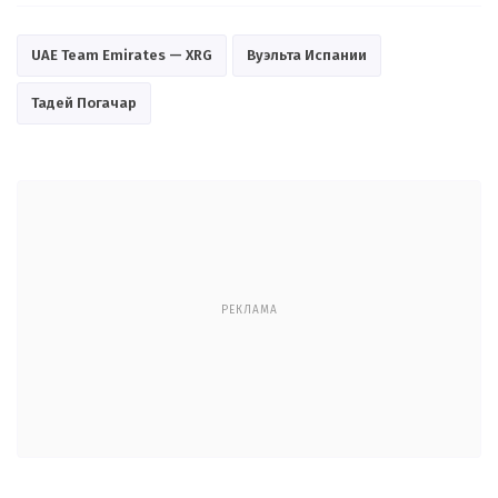
UAE Team Emirates — XRG
Вуэльта Испании
Тадей Погачар
РЕКЛАМА