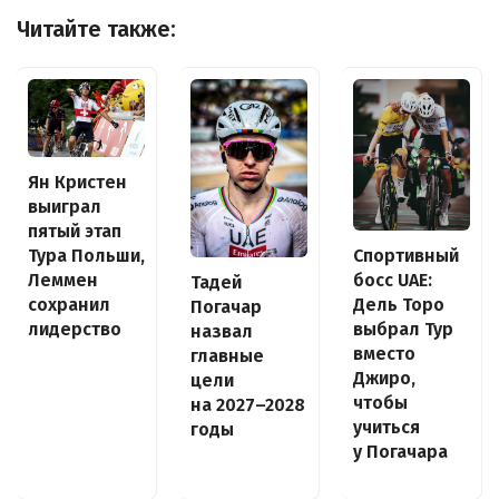
Читайте также:
Ян Кристен
выиграл
пятый этап
Спортивный
Тура Польши,
босс UAE:
Леммен
Тадей
Дель Торо
сохранил
Погачар
выбрал Тур
лидерство
назвал
вместо
главные
Джиро,
цели
чтобы
на 2027–2028
учиться
годы
у Погачара