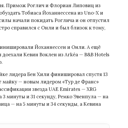
ия. Примож Роглич и Флориан Липовиц из
 обуздать Тобиаса Йоханнессена из Uno-X и
е силы начали покидать Роглича и он отпустил
тро справился с Онли и был близок к тому,
финишировали Йоханнессен и Онли. А ещё
доехали Кевин Воклен из Arkéa — B&B Hotels
p.
йке лидера Бен Хили финишировал спустя 13
яет майку — новым лидером «Тур де Франс»
лассификации звезда UAE Emirates — XRG
 3 минуты и 31 секунду, Ремко Эвенпула — на
ица — на 5 минуты и 34 секунды, а Кевина