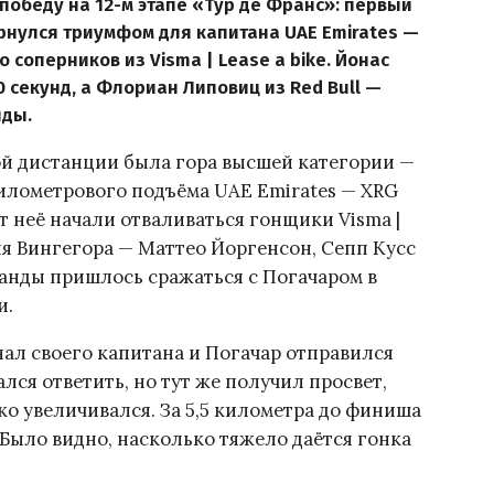
обеду на 12-м этапе «Тур де Франс»: первый
рнулся триумфом для капитана UAE Emirates —
соперников из Visma | Lease a bike. Йонас
0 секунд, а Флориан Липовиц из Red Bull —
нды.
й дистанции была гора высшей категории —
илометрового подъёма UAE Emirates — XRG
от неё начали отваливаться гонщики Visma |
для Вингегора — Маттео Йоргенсон, Сепп Кусс
манды пришлось сражаться с Погачаром в
и.
ал своего капитана и Погачар отправился
лся ответить, но тут же получил просвет,
ко увеличивался. За 5,5 километра до финиша
Было видно, насколько тяжело даётся гонка