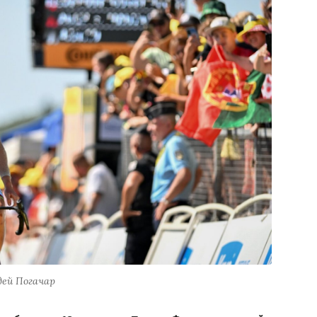
дей Погачар