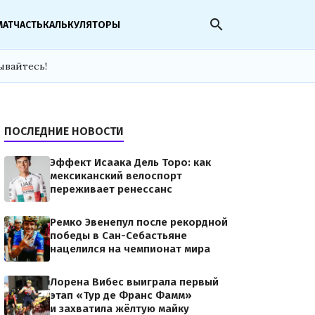
search
МАТЧАСТЬ
КАЛЬКУЛЯТОРЫ
ывайтесь!
ПОСЛЕДНИЕ НОВОСТИ
Эффект Исаака Дель Торо: как
мексиканский велоспорт
переживает ренессанс
Ремко Эвенепул после рекордной
победы в Сан-Себастьяне
нацелился на чемпионат мира
Лорена Вибес выиграла первый
этап «Тур де Франс Фамм»
и захватила жёлтую майку