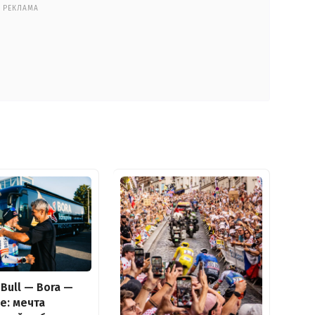
РЕКЛАМА
Bull — Bora —
e: мечта