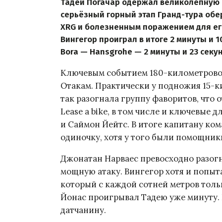
Тадей Погачар одержал великолепную п
серьёзный горный этап Гранд-тура обе
XRG и болезненным поражением для его 
Вингегор проиграл в итоге 2 минуты и 1
Bora — Hansgrohe — 2 минуты и 23 секу
Ключевым событием 180-километрово
Отакам. Практически у подножия 15-к
так разогнала группу фаворитов, что 
Lease a bike, в том числе и ключевые 
и Саймон Йейтс. В итоге капитану ко
одиночку, хотя у того были помощник
Джонатан Нарваес превосходно разогн
мощную атаку. Вингегор хотя и попыта
который с каждой сотней метров толь
Йонас проигрывал Тадею уже минуту. 
датчанину.