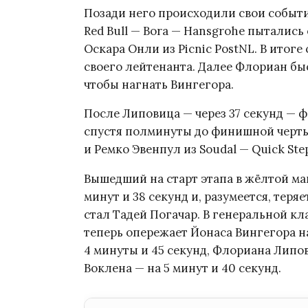
Позади него происходили свои событ
Red Bull — Bora — Hansgrohe пытались
Оскара Онли из Picnic PostNL. В итог
своего лейтенанта. Далее Флориан быс
чтобы нагнать Вингегора.
После Липовица — через 37 секунд — 
спустя полминуты до финишной черты 
и Ремко Эвенпул из Soudal — Quick Ste
Вышедший на старт этапа в жёлтой ма
минут и 38 секунд и, разумеется, тер
стал Тадей Погачар. В генеральной к
теперь опережает Йонаса Вингегора на
4 минуты и 45 секунд, Флориана Липов
Воклена — на 5 минут и 40 секунд.