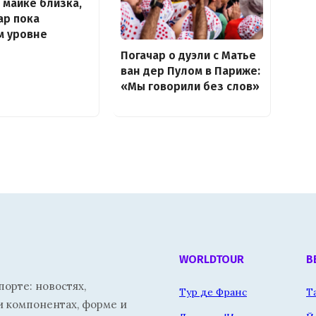
 майке близка,
ар пока
м уровне
Погачар о дуэли с Матье
ван дер Пулом в Париже:
«Мы говорили без слов»
WORLDTOUR
В
орте: новостях,
Тур де Франс
Т
и компонентах, форме и