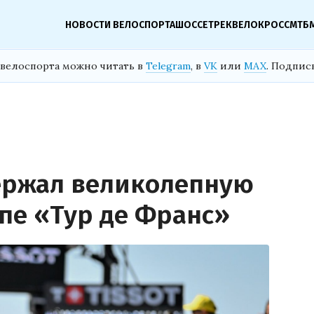
НОВОСТИ ВЕЛОСПОРТА
ШОССЕ
ТРЕК
ВЕЛОКРОСС
МТБ
велоспорта можно читать в
Telegram
, в
VK
или
MAX
. Подпис
ержал великолепную
апе «Тур де Франс»