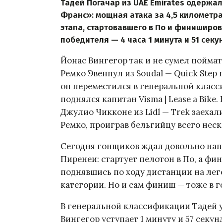
Тадей Погачар из UAE Emirates одержал
Франс»: мощная атака за 4,5 километр
этапа, стартовавшего в По и финиширо
победителя — 4 часа 1 минута и 51 секу
Йонас Вингегор так и не сумел поймат
Ремко Эвенпул из Soudal — Quick Step
он переместился в генеральной класси
поднялся капитан Visma | Lease a Bike
Джулио Чикконе из Lidl — Trek заехал
Ремко, проиграв бельгийцу всего неск
Сегодня гонщиков ждал довольно нап
Пиренеи: стартует пелотон в По, а фи
поднявшись по ходу дистанции на ле
категории. Но и сам финиш — тоже в г
В генеральной классификации Тадей 
Вингегор уступает 1 минуту и 57 секун