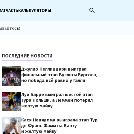
search
МАТЧАСТЬ
КАЛЬКУЛЯТОРЫ
ывайтесь!
ПОСЛЕДНИЕ НОВОСТИ
Джулио Пеллиццари выиграл
финальный этап Вуэльты Бургоса,
но победа всё равно у Галля
Луи Барре выиграл шестой этап
Тура Польши, а Леммен потерял
желтую майку
Кася Невядома выиграла этап Тур
де Франс Фамм на Ванту
и желтую майку