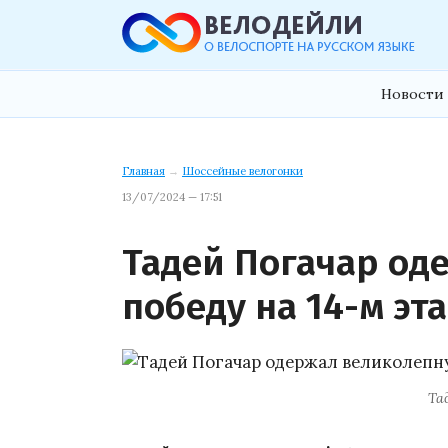
Новости 
Главная
→
Шоссейные велогонки
13/07/2024 — 17:51
Тадей Погачар од
победу на 14-м эт
Та