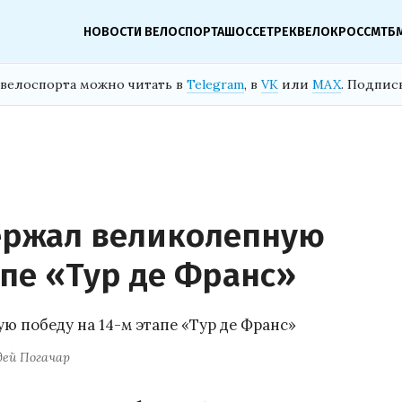
НОВОСТИ ВЕЛОСПОРТА
ШОССЕ
ТРЕК
ВЕЛОКРОСС
МТБ
велоспорта можно читать в
Telegram
, в
VK
или
MAX
. Подпис
ержал великолепную
апе «Тур де Франс»
дей Погачар