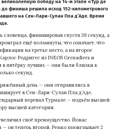
 великолепную победу на 14-м этапе «Тур де
а до финиша решила исход 152-километрового
вавшего на Сен-Лари-Сулан Пла д’Аде. Время
нда.
ь словенца, финишировав спустя 39 секунд, а
 проиграл ещё полминуты, что означает, что
фикации на третье место, а на второе
. Карлос Родригес из INEOS Grenadiers и
и в пятёрку лучших — они были близки к
олько секунд.
ряжённый день — они отправились в
ниширует в Сен-Лари-Сулан Пла д’Аде,
гендарный перевал Турмале — подъём высшей
ору высшей категории.
увеличил своё преимущество. Йонас
д — он теперь второй. Ремко проигрывает 2