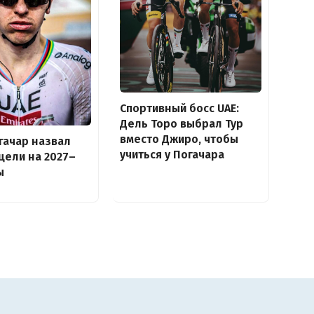
Спортивный босс UAE:
Дель Торо выбрал Тур
вместо Джиро, чтобы
гачар назвал
учиться у Погачара
цели на 2027–
ы