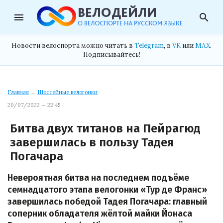
menu
search
Новости велоспорта можно читать в
Telegram
, в
VK
или
MAX
.
Подписывайтесь!
Главная
→
Шоссейные велогонки
20/07/2022 — 22:45
Битва двух титанов на Пейрагюд
завершилась в пользу Тадея
Погачара
Невероятная битва на последнем подъёме
семнадцатого этапа велогонки «Тур де Франс»
завершилась победой Тадея Погачара: главный
соперник обладателя жёлтой майки Йонаса