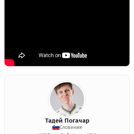
Тадей Погачар
Словения