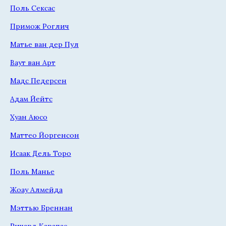
Поль Сексас
Примож Роглич
Матье ван дер Пул
Ваут ван Арт
Мадс Педерсен
Адам Йейтс
Хуан Аюсо
Маттео Йоргенсон
Исаак Дель Торо
Поль Манье
Жоау Алмейда
Мэттью Бреннан
Ричард Карапас