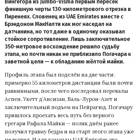
Вингегора из Jumbo-Visma первым пересёк
финишную черты 130-километрового отрезка в
Пиренеях. Словенец из UAE Emirates вместе с
Брэндоном МакНалти как мог наседал на
датчанина, но тот даже в одиночку оказывал
стойкое сопротивление. Лишь заключительное
350-метровое восхождение решило судьбу
этапа, но почти никак не приблизило Погачара к
заветной цели — к обладанию жёлтой майки.
Профиль этапа был поделён на две части:
примерно 55 километров дистанции были почти
равнинными, после чего последовал перевалы
Аспен, Укетт д’Ансизан, Валь-Лурон-Азет и
заключительный подъем на Пейрагюд. Погачару
пришлось проехать весь путь без верного
грегари Рафала Майки — поляк днём ранее
получил травму бедра и на старт этого этапа уже
не вышел. И для команды UAE Emirates это