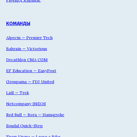
КОМАНДЫ
Alpecin — Premier Tech
Bahrain — Victorious
Decathlon CMA CGM
EF Education — EasyPost
Groupama — FDJ United
Lidl — Trek
Netcompany INEOS
Red Bull — Bora — Hansgrohe
Soudal Quick-Step
Team Visma — Lease a Bike