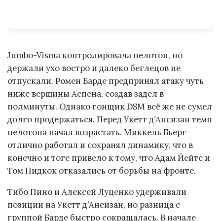
Jumbo-Visma контролировала пелотон, но
держали ухо востро и далеко беглецов не
отпускали. Ромен Барде предпринял атаку чуть
ниже вершины Аспена, создав задел в
полминуты. Однако гонщик DSM всё же не сумел
долго продержаться. Перед Укетт д’Ансизан темп
пелотона начал возрастать. Миккель Бьерг
отлично работал и сохранял динамику, что в
конечно и тоге привело к тому, что Адам Йейтс и
Том Пидкок отказались от борьбы на фронте.
Тибо Пино и Алексей Луценко удерживали
позиции на Укетт д’Ансизан, но разница с
группой Барде быстро сокращалась. В начале