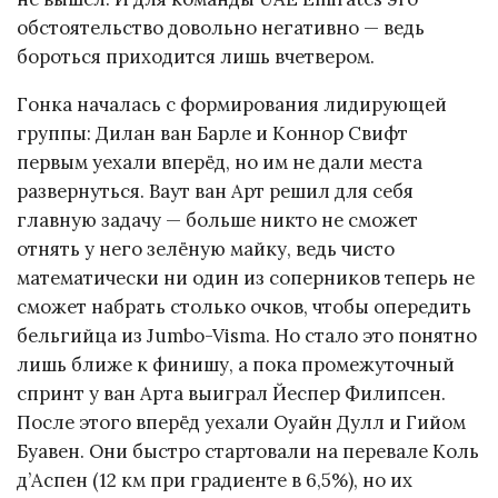
обстоятельство довольно негативно — ведь
бороться приходится лишь вчетвером.
Гонка началась с формирования лидирующей
группы: Дилан ван Барле и Коннор Свифт
первым уехали вперёд, но им не дали места
развернуться. Ваут ван Арт решил для себя
главную задачу — больше никто не сможет
отнять у него зелёную майку, ведь чисто
математически ни один из соперников теперь не
сможет набрать столько очков, чтобы опередить
бельгийца из Jumbo-Visma. Но стало это понятно
лишь ближе к финишу, а пока промежуточный
спринт у ван Арта выиграл Йеспер Филипсен.
После этого вперёд уехали Оуайн Дулл и Гийом
Буавен. Они быстро стартовали на перевале Коль
д’Аспен (12 км при градиенте в 6,5%), но их