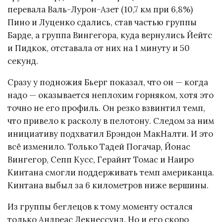
перевала Валь-Лурон-Азет (10,7 км при 6,8%)
Пино и Луценко сдались, став частью группы
Барде, а группа Вингегора, куда вернулись Йейтс
и Пидкок, отставала от них на 1 минуту и 50
секунд.
Сразу у подножия Бьерг показал, что он — когда
надо — оказывается неплохим горняком, хотя это
точно не его профиль. Он резко взвинтил темп,
что привело к расколу в пелотону. Следом за ним
инициативу подхватил Брэндон МакНалти. И это
всё изменило. Только Тадей Погачар, Йонас
Вингегор, Сепп Кусс, Герайнт Томас и Наиро
Кинтана смогли поддерживать темп американца.
Кинтана выбыл за 6 километров ниже вершины.
Из группы беглецов к тому моменту остался
только Андреас Лекнессунд. Но и его скоро