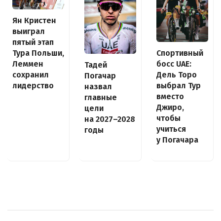
Ян Кристен
выиграл
пятый этап
Спортивный
Тура Польши,
босс UAE:
Леммен
Тадей
Дель Торо
сохранил
Погачар
выбрал Тур
лидерство
назвал
вместо
главные
Джиро,
цели
чтобы
на 2027–2028
учиться
годы
у Погачара