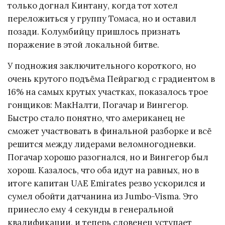
только догнал Кинтану, когда тот хотел
переложиться у группу Томаса, но и оставил
позади. Колумбийцу пришлось признать
поражение в этой локальной битве.
У подножия заключительного короткого, но
очень крутого подъёма Пейрагюд с градиентом в
16% на самых крутых участках, показалось трое
гонщиков: МакНалти, Погачар и Вингегор.
Быстро стало понятно, что американец не
сможет участвовать в финальной разборке и всё
решится между лидерами веломногодневки.
Погачар хорошо разогнался, но и Вингегор был
хорош. Казалось, что оба идут на равных, но в
итоге капитан UAE Emirates резво ускорился и
сумел обойти датчанина из Jumbo-Visma. Это
принесло ему 4 секунды в генеральной
квалификации, и теперь словенец уступает