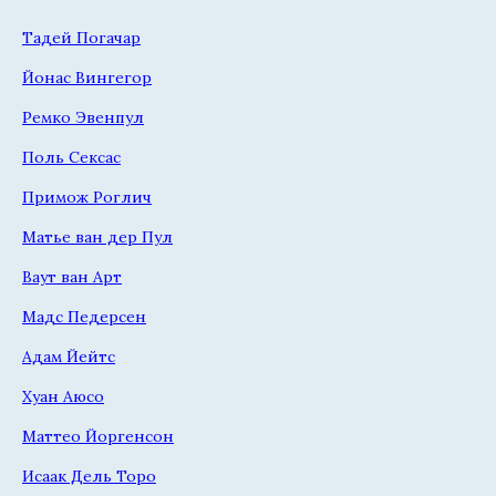
Тадей Погачар
Йонас Вингегор
Ремко Эвенпул
Поль Сексас
Примож Роглич
Матье ван дер Пул
Ваут ван Арт
Мадс Педерсен
Адам Йейтс
Хуан Аюсо
Маттео Йоргенсон
Исаак Дель Торо