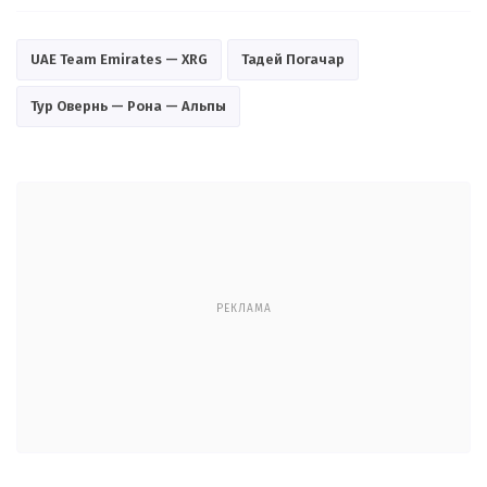
UAE Team Emirates — XRG
Тадей Погачар
Тур Овернь — Рона — Альпы
РЕКЛАМА