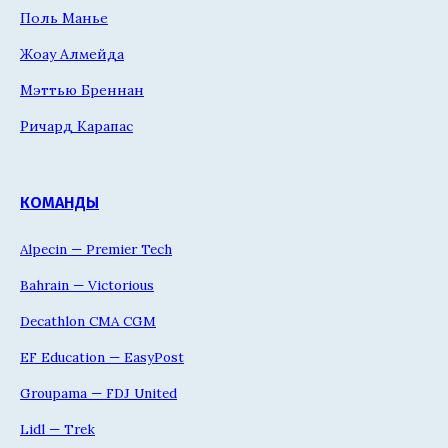
Поль Манье
Жоау Алмейда
Мэттью Бреннан
Ричард Карапас
КОМАНДЫ
Alpecin — Premier Tech
Bahrain — Victorious
Decathlon CMA CGM
EF Education — EasyPost
Groupama — FDJ United
Lidl — Trek