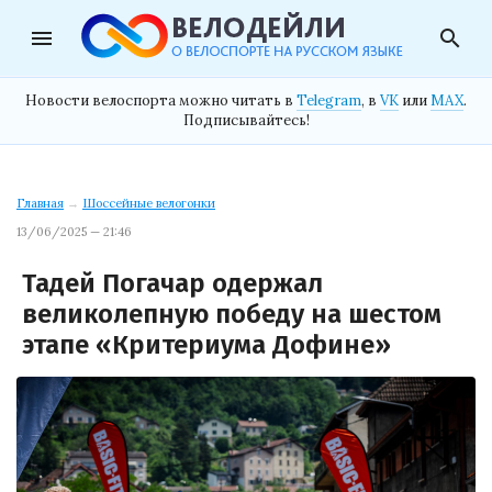
menu
search
Новости велоспорта можно читать в
Telegram
, в
VK
или
MAX
.
Подписывайтесь!
Главная
→
Шоссейные велогонки
13/06/2025 — 21:46
Тадей Погачар одержал
великолепную победу на шестом
этапе «Критериума Дофине»