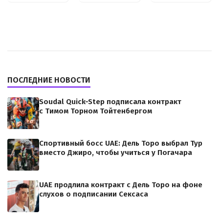
ПОСЛЕДНИЕ НОВОСТИ
Soudal Quick-Step подписала контракт
с Тимом Торном Тойтенбергом
Спортивный босс UAE: Дель Торо выбрал Тур
вместо Джиро, чтобы учиться у Погачара
UAE продлила контракт с Дель Торо на фоне
слухов о подписании Сексаса