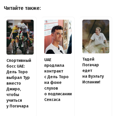
Читайте также:
Тадей
UAE
Спортивный
Погачар
продлила
босс UAE:
едет
контракт
Дель Торо
на Вуэльту
с Дель Торо
выбрал Тур
Испании!
на фоне
вместо
слухов
Джиро,
о подписании
чтобы
Сексаса
учиться
у Погачара