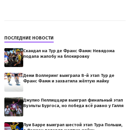
ПОСЛЕДНИЕ НОВОСТИ
Скандал на Тур де Франс Фамм: Невядома
подала жалобу на блокировку
Деми Воллеринг выиграла 8-й этап Тур де
Франс Фамм и захватила жёлтую майку
Джулио Пеллиццари выиграл финальный этап
Вуэльты Бургоса, но победа всё равно у Галля
Луи Барре выиграл шестой этап Тура Польши,