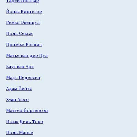
Тадей Погачар
Йонас Вингегор
Ремко Эвенпул
Поль Сексас
Примож Роглич
Матье ван дер Пул
Ваут ван Арт
Мадс Педерсен
Адам Йейтс
Хуан Аюсо
Маттео Йоргенсон
Исаак Дель Торо
Поль Манье