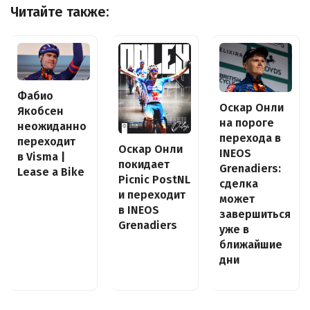
Читайте также:
Фабио
Оскар Онли
Якобсен
на пороге
неожиданно
перехода в
переходит
Оскар Онли
INEOS
в Visma |
покидает
Grenadiers:
Lease a Bike
Picnic PostNL
сделка
и переходит
может
в INEOS
завершиться
Grenadiers
уже в
ближайшие
дни