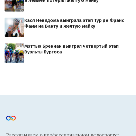
а Леммен потерял желтую майку
Кася Невядома выиграла этап Тур де Франс
Фамм на Ванту и желтую майку
Мэттью Бреннан выиграл четвертый этап
Вуэльты Бургоса
Рассказываем о профессиональном велоспорте: