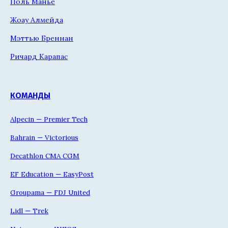
Поль Манье
Жоау Алмейда
Мэттью Бреннан
Ричард Карапас
КОМАНДЫ
Alpecin — Premier Tech
Bahrain — Victorious
Decathlon CMA CGM
EF Education — EasyPost
Groupama — FDJ United
Lidl — Trek