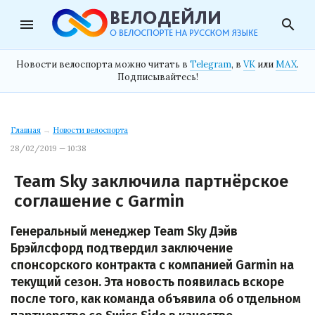
menu
search
Новости велоспорта можно читать в
Telegram
, в
VK
или
MAX
.
Подписывайтесь!
Главная
→
Новости велоспорта
28/02/2019 — 10:38
Team Sky заключила партнёрское
соглашение с Garmin
Генеральный менеджер Team Sky Дэйв
Брэйлсфорд подтвердил заключение
спонсорского контракта с компанией Garmin на
текущий сезон. Эта новость появилась вскоре
после того, как команда объявила об отдельном