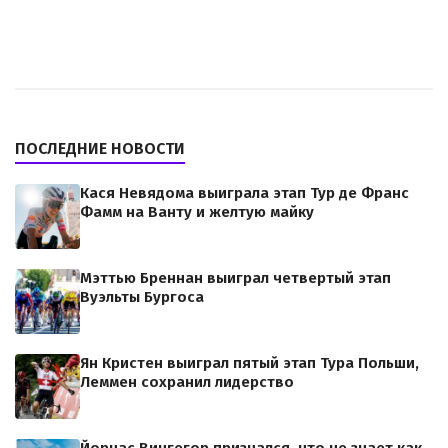
ПОСЛЕДНИЕ НОВОСТИ
Кася Невядома выиграла этап Тур де Франс
Фамм на Ванту и желтую майку
Мэттью Бреннан выиграл четвертый этап
Вуэльты Бургоса
Ян Кристен выиграл пятый этап Тура Польши,
Леммен сохранил лидерство
Йорнас Вингегор признался, что не знает как