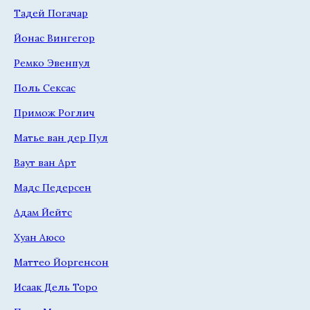
Тадей Погачар
Йонас Вингегор
Ремко Эвенпул
Поль Сексас
Примож Роглич
Матье ван дер Пул
Ваут ван Арт
Мадс Педерсен
Адам Йейтс
Хуан Аюсо
Маттео Йоргенсон
Исаак Дель Торо