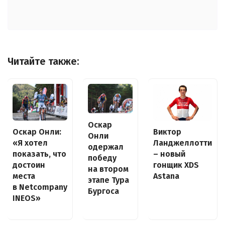
Читайте также:
Оскар
Оскар Онли:
Виктор
Онли
«Я хотел
Ланджеллотти
одержал
показать, что
– новый
победу
достоин
гонщик XDS
на втором
места
Astana
этапе Тура
в Netcompany
Бургоса
INEOS»