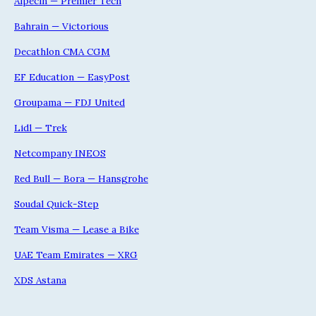
Alpecin — Premier Tech
Bahrain — Victorious
Decathlon CMA CGM
EF Education — EasyPost
Groupama — FDJ United
Lidl — Trek
Netcompany INEOS
Red Bull — Bora — Hansgrohe
Soudal Quick-Step
Team Visma — Lease a Bike
UAE Team Emirates — XRG
XDS Astana