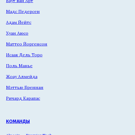
Ваут ван Арт
Мадс Педерсен
Адам Йейтс
Хуан Аюсо
Маттео Йоргенсон
Исаак Дель Торо
Поль Манье
Жоау Алмейда
Мэттью Бреннан
Ричард Карапас
КОМАНДЫ