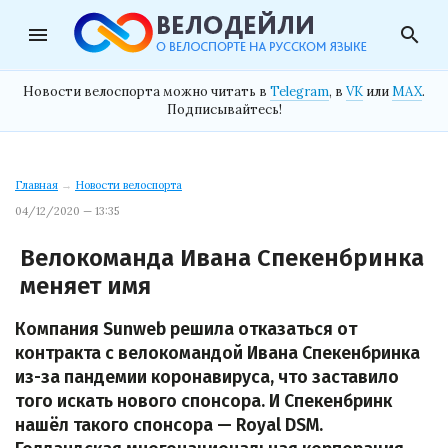
menu
search
Новости велоспорта можно читать в
Telegram
, в
VK
или
MAX
.
Подписывайтесь!
Главная
→
Новости велоспорта
04/12/2020 — 13:35
Велокоманда Ивана Спекенбринка
меняет имя
Компания Sunweb решила отказаться от
контракта с велокомандой Ивана Спекенбринка
из-за пандемии коронавируса, что заставило
того искать нового спонсора. И Спекенбринк
нашёл такого спонсора — Royal DSM.