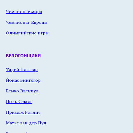
Чемпионат мира
Чемпионат Европы
Олимпийские игры
ВЕЛОГОНЩИКИ
Тадей Погачар
Йонас Вингегор
Ремко Эвенпул
Поль Сексас
Примож Роглич
Матье ван дер Пул