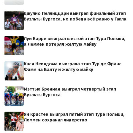
Джулио Пеллиццари выиграл финальный этап
Вуэльты Бургоса, но победа всё равно у Галля
Луи Барре выиграл шестой этап Тура Польши,
а Леммен потерял желтую майку
Кася Невядома выиграла этап Тур де Франс
Фамм на Ванту и желтую майку
Мэттью Бреннан выиграл четвертый этап
Вуэльты Бургоса
Ян Кристен выиграл пятый этап Тура Польши,
Леммен сохранил лидерство